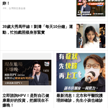
妳！
PR．台灣癌症基金會
39歲大秀馬甲線！劉濤「每天10分鐘」運
動，忙拍戲照樣身形緊實
立即諮詢HPV！是對自己健
最新消息！北市和平醫院護
康最好的投資，把握現在不
理師確診，先生小孩也確診
嫌晚！