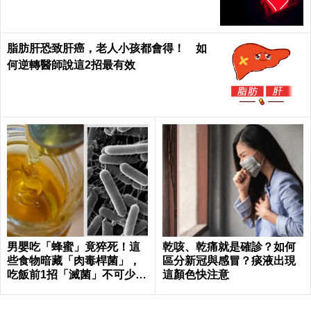
脂肪肝恐致肝癌，老人小孩都會得！ 如
何逆轉醫師說這2招最有效
男嬰吃「蜂蜜」竟猝死！這
乾咳、乾痛就是確診？如何
些食物暗藏「肉毒桿菌」，
區分新冠與感冒？痰液出現
吃飯前1招「滅菌」不可少｜
這顏色快注意
每日健康 Health