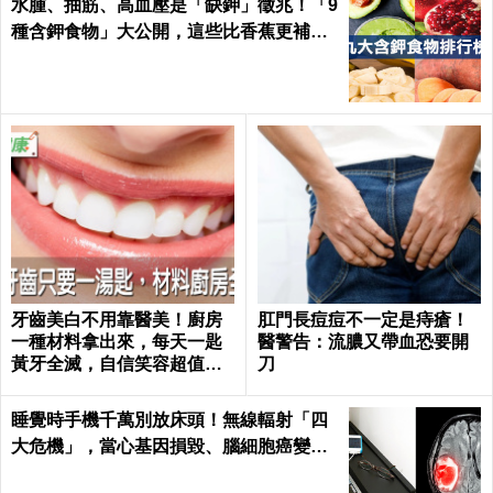
水腫、抽筋、高血壓是「缺鉀」徵兆！「9
種含鉀食物」大公開，這些比香蕉更補鉀
｜每日健康 Health
牙齒美白不用靠醫美！廚房
肛門長痘痘不一定是痔瘡！
一種材料拿出來，每天一匙
醫警告：流膿又帶血恐要開
黃牙全滅，自信笑容超值｜
刀
每日健康 Health
睡覺時手機千萬別放床頭！無線輻射「四
大危機」，當心基因損毀、腦細胞癌變！
｜每日健康Health