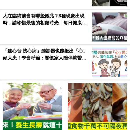
人在臨終前會有哪些徵兆？8種現象出現
時，請珍惜最後的相處時光｜每日健康 He
alth
「聽心音 找心病」聽診器也能揪出「心」
頭大患！學會呼籲：關懷家人陪伴就醫、
別忘聽心音