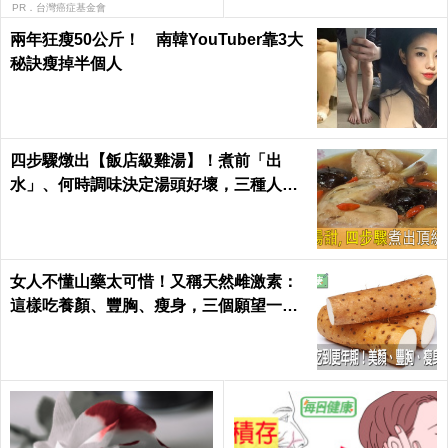
PR．台灣癌症基金會
兩年狂瘦50公斤！ 南韓YouTuber靠3大
秘訣瘦掉半個人
四步驟燉出【飯店級雞湯】！煮前「出
水」、何時調味決定湯頭好壞，三種人不
適合喝！｜每日健康Health
女人不懂山藥太可惜！又稱天然雌激素：
這樣吃養顏、豐胸、瘦身，三個願望一次
滿足｜每日健康 Health