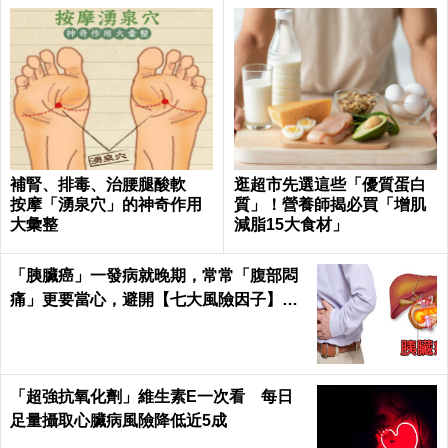
補腎、排毒、治腰腿酸軟
逛超市先選這些「優質蛋白
按摩「湧泉穴」的神奇作用
質」！營養師揭必買「增肌
大彙整
減脂15大食材」
「胰臟癌」一發病就晚期，常常「腹部悶
痛」更要當心，避開【七大風險因子】守
護胰臟健康 ｜每日健康Health
「超強抗氧化劑」維生素E一次看 每日
足量攝取心臟病風險降低近5成