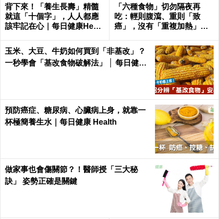
背下來！「養生長壽」精髓
「六種食物」切勿隔夜再
就這「十個字」，人人都應
吃：輕則腹瀉、重則「致
該牢記在心｜每日健康Healt
癌」，沒有「重複加熱」也
h
一樣！｜每日健康Health
玉米、大豆、牛奶如何買到「非基改」？
一秒學會「基改食物破解法」 │ 每日健康
Health
預防癌症、糖尿病、心臟病上身，就靠一
杯極簡養生水｜每日健康 Health
做家事也會傷關節？！醫師授「三大秘
訣」 姿勢正確是關鍵