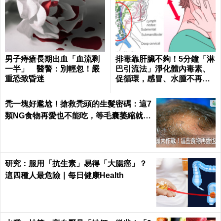
男子痔瘡長期出血「血流剩
排毒靠肝臟不夠！5分鐘「淋
一半」 醫警：別輕忽！嚴
巴引流法」淨化體內毒素、
重恐致昏迷
促循環，感冒、水腫不再來
｜每日健康Health
禿一塊好尷尬！搶救禿頭的生髮密碼：這7
類NG食物再愛也不能吃，等毛囊萎縮就來
不及了｜每日健康 Health
研究：服用「抗生素」易得「大腸癌」？
這四種人最危險｜每日健康Health