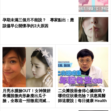
｜每日健康 Health
孕期未滿三個月不能說？ 專家點出：應
該儘早公開懷孕的3大原因
月亮水腫臉OUT！女神陳妍
二尖瓣脫垂會得心臟病嗎？
希擺脫微肉形象瘦出瓜子
哪些症狀最危險？洪惠風醫
臉，全靠這一招徹底消滅嬰
師這麼說｜每日健康 Health
兒肥｜每日健康 Health