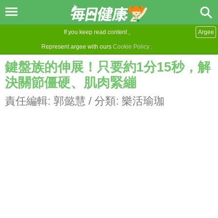
If you keep read content ,
Argee
Represent argee with ours
Cookie Policy
.
鍵盤族的伸展！只要約1分15秒，解
決關節僵硬、肌肉緊繃
責任編輯:
郭懿慧
/ 分類:
樂活瑜珈