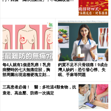
家氣運 │ 每日健康 Health
每4人就有1個是乳癌！乳房
鈣質不足不只骨頭痛！9成台
病變時的七大無痛症狀，胸
灣人缺鈣：恐引發心悸、失
部周圍出現這種硬塊立刻就
眠、手麻等問題
醫｜每日健康 Health
三高患者必備！ 醫：多吃這4類食物，抗
衰老、高血壓、防癌一次搞定