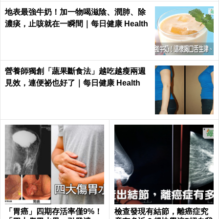
地表最強牛奶！加一物喝滋陰、潤肺、除
濃痰，止咳就在一瞬間｜每日健康 Health
營養師獨創「蔬果斷食法」越吃越瘦兩週
見效，連便祕也好了｜每日健康 Health
「胃癌」四期存活率僅9%！
檢查發現有結節，離癌症究