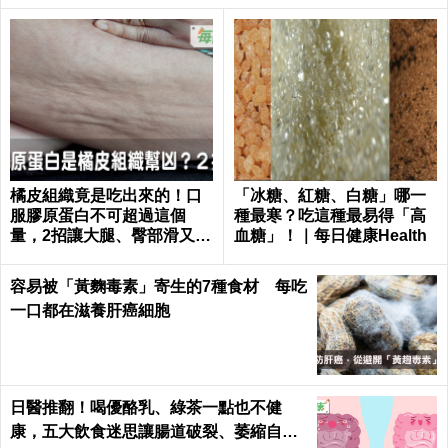
橘皮組織竟是吃出來的！口
「冰糖、紅糖、白糖」哪一
服膠原蛋白不可超過這個
種最寒？吃這種最易得「高
量，2招讓大腿、臀部滑又嫩
血糖」！｜每日健康Health
｜每日健康 Health
容易被「黃麴毒素」寄生的7種食材 每吃
一口都在滋養肝癌細胞
日醫推翻！喝優酪乳、綠茶一點也不健
康，五大飲食迷思讓腸道破裂、萎縮自盡