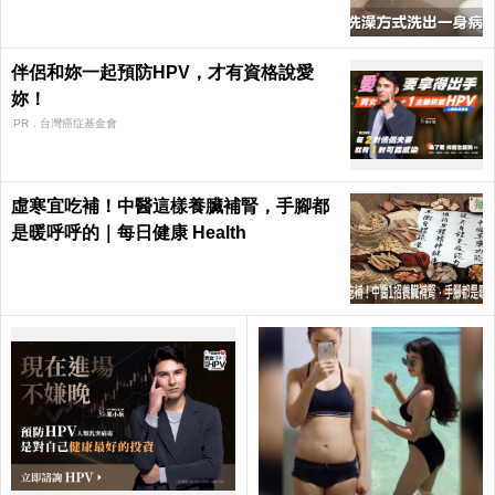
伴侶和妳一起預防HPV，才有資格說愛
妳！
PR．台灣癌症基金會
虛寒宜吃補！中醫這樣養臟補腎，手腳都
是暖呼呼的｜每日健康 Health