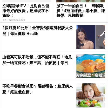
立即諮詢HPV！是對自己健
減了一半的自己！ 韓國歐
康最好的投資，把握現在不
膩「4招這樣做」消小腹、練
嫌晚！
翹臀、甩蝴蝶袖
PR．台灣癌症基金會
2個月瘦10公斤！全智賢5個瘦身秘訣大公
開｜每日健康 Health
血糖高可以不吃飯，但不能不喝它！地瓜
加一物這樣吃：降三高、治便祕｜每日健
康Health
不吃早餐斷食減肥？ 醫師警告：糖尿病人
恐「嚴重低血糖」