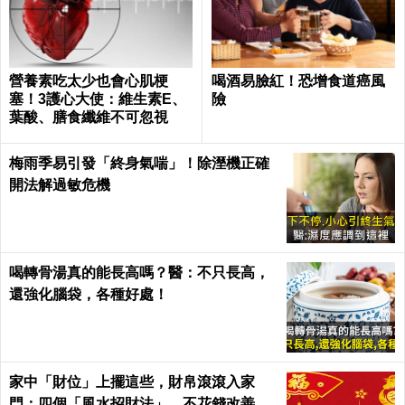
營養素吃太少也會心肌梗
喝酒易臉紅！恐增食道癌風
塞！3護心大使：維生素E、
險
葉酸、膳食纖維不可忽視
梅雨季易引發「終身氣喘」！除溼機正確
開法解過敏危機
喝轉骨湯真的能長高嗎？醫：不只長高，
還強化腦袋，各種好處！
家中「財位」上擺這些，財帛滾滾入家
門：四個「風水招財法」，不花錢改善全