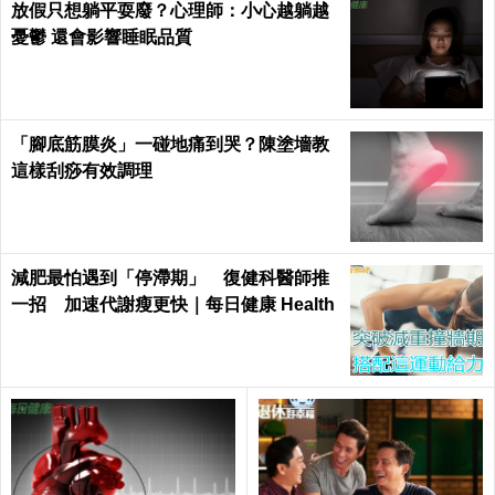
放假只想躺平耍廢？心理師：小心越躺越
憂鬱 還會影響睡眠品質
「腳底筋膜炎」一碰地痛到哭？陳塗墻教
這樣刮痧有效調理
減肥最怕遇到「停滯期」 復健科醫師推
一招 加速代謝瘦更快｜每日健康 Health