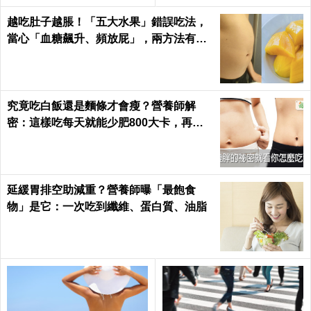
日健康Health
越吃肚子越脹！「五大水果」錯誤吃法，
當心「血糖飆升、頻放屁」，兩方法有效
改善｜每日健康Health
究竟吃白飯還是麵條才會瘦？營養師解
密：這樣吃每天就能少肥800大卡，再也
不落入復胖陷阱｜每日健康 Health
延緩胃排空助減重？營養師曝「最飽食
物」是它：一次吃到纖維、蛋白質、油脂