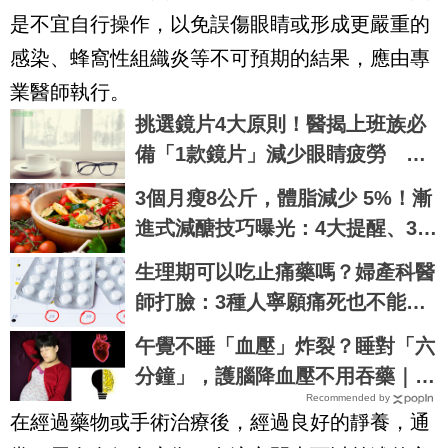
是不宜自行操作，以免誤傷眼睛或形成更嚴重的
感染、蜂窩性組織炎等不可預期的結果，應由專
業醫師執行。
挑選鏡片4大原則！醫揭上班族必
備「1款鏡片」減少眼睛疲勞 這
種人適合自動變色
3個月瘦8公斤，體脂減少 5%！漸
進式減醣技巧曝光：4大提醒、3大
心法快速瘦身
生理期可以吃止痛藥嗎？婦產科醫
師打臉：3種人寧願痛死也不能吃
｜每日健康 Health
午覺不睡「血壓」炸裂？睡對「六
分鐘」，護腦降血壓不用吞藥｜每
Recommended by
日健康Health
在經過藥物或手術治療後，經過良好的靜養，通