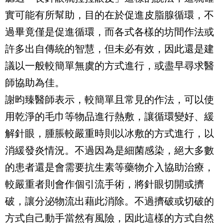
實可能有所幫助，目的在於促進皮脂腺循環，不
過畢竟僅是促進循環，而各式各樣的坊間作法或
許多出自傳統的智慧，但未必有效，因此還是建
議以一般較簡單無虞的方式進行，或盡早尋求醫
師協助為佳。
謝昀臻醫師表示，較簡單且常見的作法，可以使
用乾淨的毛巾等物品進行熱敷，讓循環變好、緩
解針眼，腫脹較嚴重時則以冰敷的方式進行，以
消緩發炎情況。不過因為是細菌感染，絕大多數
的患者還是會需要抗生素等藥物介入協助治療，
較嚴重者則會作個引流手術，將針眼切開或擠
破，讓分泌物流出藉此消除。不過擠破或切破的
方式自己動手當然有風險，因此這樣的方式自然