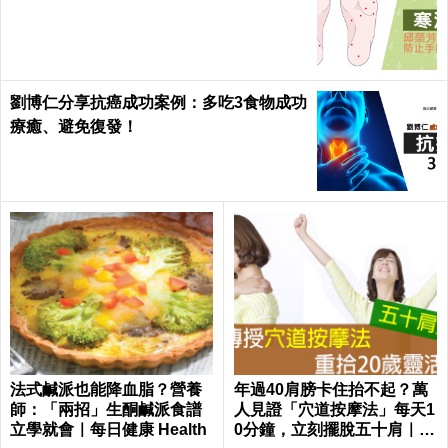
劉博仁分享抗癌成功案例：多吃3食物成功
療癒、避免復發！
法式鹹派也能降血脂？營養
年過40肩膀卡住抬不起？萬
師：「兩招」生酮鹹派食譜
人見證「穴道按摩法」每天1
立學就會｜每日健康 Health
0分鐘，立刻擺脫五十肩｜每