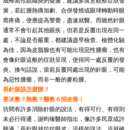
成蜂窩性組織炎的疑慮，建議多留意觀察症狀發
展，若紅腫熱痛加劇、合併發燒或眼球轉動時眼
窩疼痛，便應提高警覺，盡速就醫。而雖然針眼
通常不會引起其他眼疾，但若是反覆出現在同一
處，不論是否嚴重，都建議盡早檢查、檢體化驗
為佳，因為皮脂腺也有可能出現惡性腫瘤，也有
會像針眼這般的症狀呈現，使得同一處反覆的發
炎。換句話說，當前反覆同處出現的針眼，可能
為惡性腫瘤，而非一般的麥粒腫。
長針眼該怎麼辦？
要冰敷？熱敷？醫教６招改善！
坊間有許多消除針眼的說法，有得可行、有得則
未必行得通，謝昀臻醫師指出，像許多民眾或許
聽過「長針眼就拉拉眼皮」這樣的說法，這就確