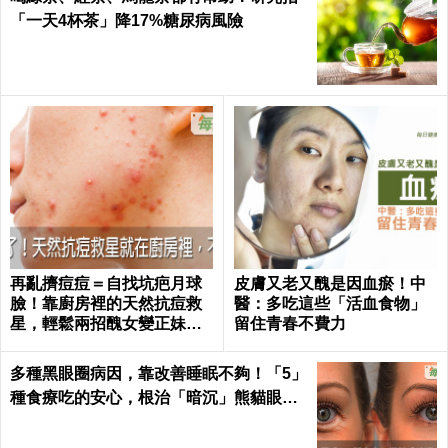
「一天4杯茶」降17%糖尿病風險
再亂擠痘痘＝自找坑疤月球
皮膚又老又醜是因血瘀！中
臉！靠廚房裡的天然抗痘救
醫：多吃這些「活血食物」
星，輕鬆兩招醜女變正妹｜
留住青春不費力
每日健康 Health
多種黑眼圈病因，靠改善睡眠不夠！「5」
種食療吃的安心，根治「暗沉」熊貓眼｜
每日健康 Health