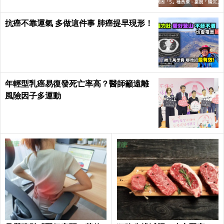
抗癌不靠運氣 多做這件事 肺癌提早現形！
年輕型乳癌易復發死亡率高？醫師籲遠離
風險因子多運動