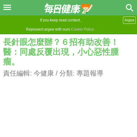
If you keep read content ,
Argee
Represent argee with ours
Cookie Policy
.
長針眼怎麼辦？６招有助改善！
醫：同處反覆出現，小心惡性腫
瘤。
責任編輯:
今健康
/ 分類:
專題報導