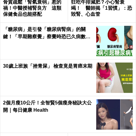
骨質疏鬆「腎氣衰弱」惹的
狂吃牛排減肥？小心腎衰
禍！中醫授補腎良方 這類
竭！ 醫師揭「1習慣」：恐
保健食品也能搭配
毀腎、心血管
「糖尿病」是引發「糖尿病腎病」的關
鍵！「早期難察覺」察覺時恐已久病數
年！｜每日健康Health
30歲上班族「挫青屎」 檢查竟是胃癌末期
2個月瘦10公斤！全智賢5個瘦身秘訣大公
開｜每日健康 Health