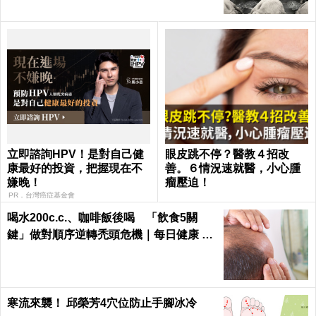
立即諮詢HPV！是對自己健
眼皮跳不停？醫教４招改
康最好的投資，把握現在不
善。６情況速就醫，小心腫
嫌晚！
瘤壓迫！
PR．台灣癌症基金會
喝水200c.c.、咖啡飯後喝 「飲食5關
鍵」做對順序逆轉禿頭危機｜每日健康 He
alth
寒流來襲！ 邱榮芳4穴位防止手腳冰冷