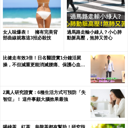
女人味爆表！ 擁有完美背
過馬路走輸小綠人？小心肺
部曲線就靠這3招必殺技
動脈高壓，煞肺又苦心
比健走有效3倍！日名醫證實1分鐘活屍
操，不但減重更能消滅腰痛、保護心血管
｜每日健康 Health
2萬人研究證實：6種生活方式可預防「失
智症」！ 這件事顧大腦效果最強
喝綠茶、紅茶、烏龍茶都有幫助！研究指