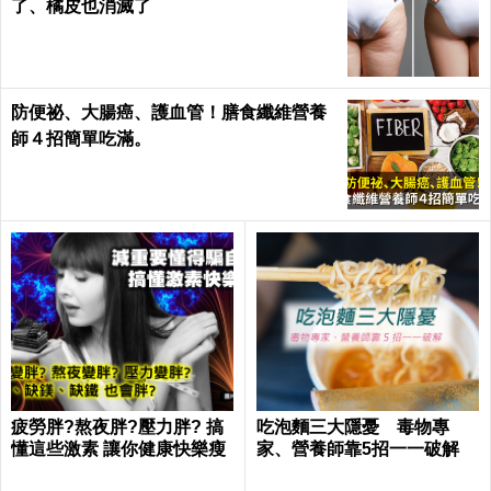
了、橘皮也消滅了
防便祕、大腸癌、護血管！膳食纖維營養
師４招簡單吃滿。
疲勞胖?熬夜胖?壓力胖? 搞
吃泡麵三大隱憂 毒物專
懂這些激素 讓你健康快樂瘦
家、營養師靠5招一一破解