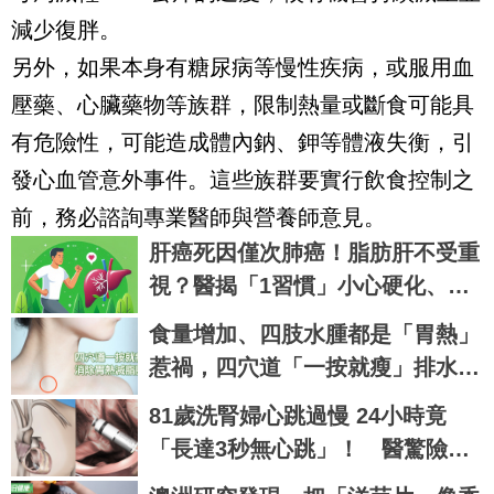
減少復胖。
另外，如果本身有糖尿病等慢性疾病，或服用血
壓藥、心臟藥物等族群，限制熱量或斷食可能具
有危險性，可能造成體內鈉、鉀等體液失衡，引
發心血管意外事件。這些族群要實行飲食控制之
前，務必諮詢專業醫師與營養師意見。
肝癌死因僅次肺癌！脂肪肝不受重
視？醫揭「1習慣」小心硬化、變
腫瘤
食量增加、四肢水腫都是「胃熱」
惹禍，四穴道「一按就瘦」排水去
溼，七天瘦三斤不復胖｜每日健康
81歲洗腎婦心跳過慢 24小時竟
Health
「長達3秒無心跳」！ 醫驚險裝
新型節律器