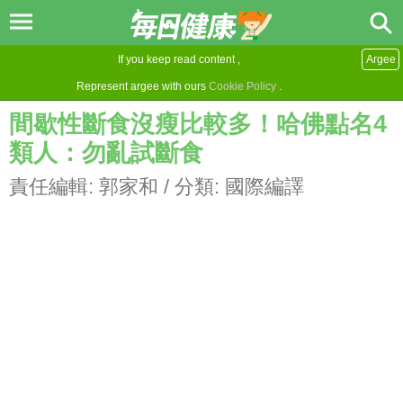
If you keep read content ,
Argee
Represent argee with ours
Cookie Policy
.
間歇性斷食沒瘦比較多！哈佛點名4
類人：勿亂試斷食
責任編輯:
郭家和
/ 分類:
國際編譯