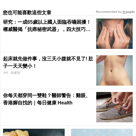
您也可能喜歡這些文章
Recommended by
研究：一成65歲以上國人面臨吞嚥困擾！
權威醫揭「抗癌秘密武器」，四大技巧肌
活喉嚨
起床就先做件事，沒三天小腹就不見了! 肚
子一天天變小！
PR．新素簡
你每天都穿同一雙鞋？醫師警告：雞眼、
香港腳自找的｜每日健康 Health