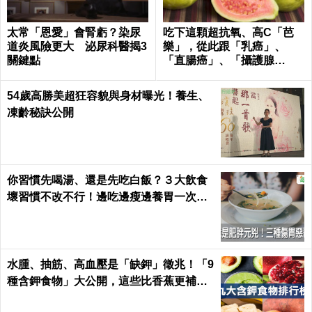
太常「恩愛」會腎虧？染尿
吃下這顆超抗氧、高C「芭
道炎風險更大 泌尿科醫揭3
樂」，從此跟「乳癌」、
關鍵點
「直腸癌」、「攝護腺
癌」、「甲腫」一刀兩斷！
54歲高勝美超狂容貌與身材曝光！養生、
凍齡秘訣公開
你習慣先喝湯、還是先吃白飯？３大飲食
壞習慣不改不行！邊吃邊瘦邊養胃一次做
到｜每日健康 Health
水腫、抽筋、高血壓是「缺鉀」徵兆！「9
種含鉀食物」大公開，這些比香蕉更補鉀
｜每日健康 Health