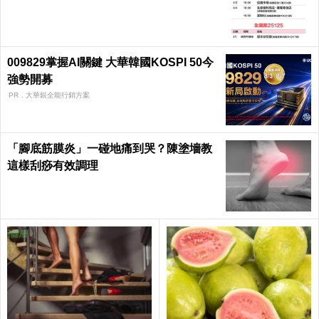
009829掌握AI關鍵 大華韓國KOSPI 50今
強勢開募
PR．大華銀全能行銷方案
「腳底筋膜炎」一碰地痛到哭？陳塗墻教
這樣刮痧有效調理