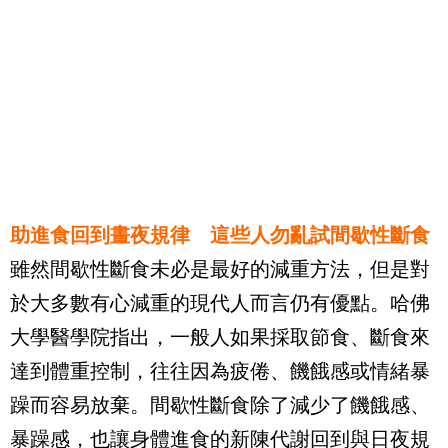
助進食回到晝夜規律 這些人勿亂試間歇性斷食
雖然間歇性斷食未必是最好的減重方法，但是對
於大多數有心減重的現代人而言仍有優點。哈佛
大學醫學院指出，一般人如果採取節食、斷食來
達到體重控制，往往因為疲倦、饑餓感或情緒暴
躁而容易放棄。間歇性斷食除了減少了饑餓感、
暴躁感，也讓身體進食的新陳代謝回到與日夜規