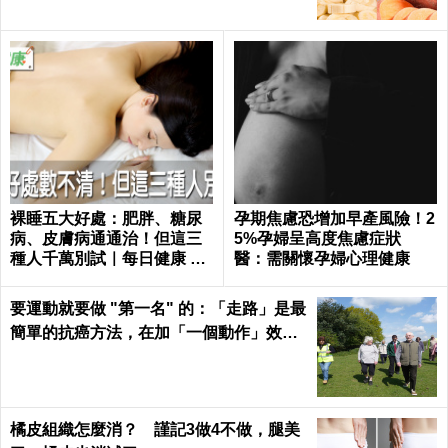
裸睡五大好處：肥胖、糖尿
孕期焦慮恐增加早產風險！2
病、皮膚病通通治！但這三
5%孕婦呈高度焦慮症狀
種人千萬別試｜每日健康 He
醫：需關懷孕婦心理健康
alth
要運動就要做 "第一名" 的：「走路」是最
簡單的抗癌方法，在加「一個動作」效果
倍增！
橘皮組織怎麼消？ 謹記3做4不做，腿美