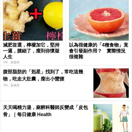
減肥首選，檸檬加它，堅持
以為很健康的「4種食物」竟
一週，腰細了，瘦到你懷疑
會引發副作用？ 實際情況
人生
很複雜
PR．新素簡
腹部脂肪的「剋星」找到了，常吃這幾
物，吃走大肚囊，瘦出小蠻腰
PR．新素簡
天天喝精力湯，麻醉科醫師反變成「皮包
骨」｜每日健康 Health