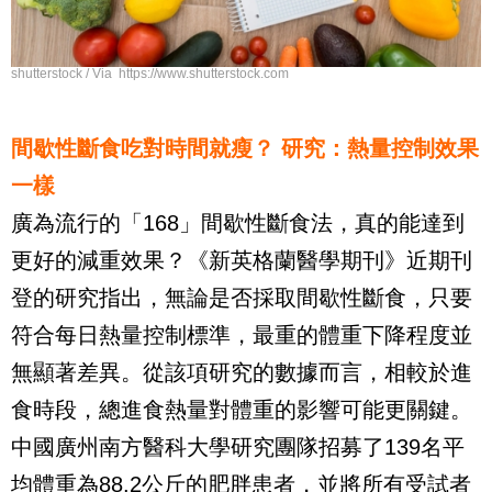
shutterstock / Via https://www.shutterstock.com
間歇性斷食吃對時間就瘦？ 研究：熱量控制效果
一樣
廣為流行的「168」間歇性斷食法，真的能達到
更好的減重效果？《新英格蘭醫學期刊》近期刊
登的研究指出，無論是否採取間歇性斷食，只要
符合每日熱量控制標準，最重的體重下降程度並
無顯著差異。從該項研究的數據而言，相較於進
食時段，總進食熱量對體重的影響可能更關鍵。
中國廣州南方醫科大學研究團隊招募了139名平
均體重為88.2公斤的肥胖患者，並將所有受試者