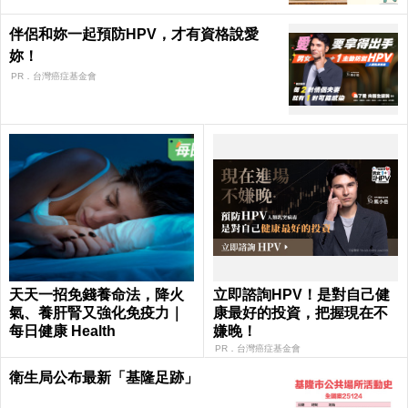
伴侶和妳一起預防HPV，才有資格說愛
妳！
PR．台灣癌症基金會
天天一招免錢養命法，降火
立即諮詢HPV！是對自己健
氣、養肝腎又強化免疫力｜
康最好的投資，把握現在不
每日健康 Health
嫌晚！
PR．台灣癌症基金會
衛生局公布最新「基隆足跡」