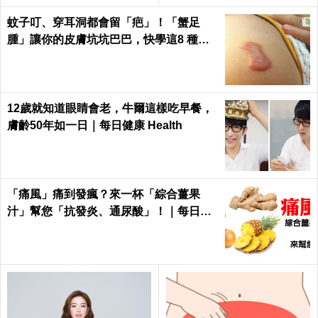
蚊子叮、穿耳洞都會留「疤」！「蟹足
腫」讓你的皮膚坑坑巴巴，快學這8 種天
然療法，讓你皮膚不NG
12歲就知道眼睛會老，牛爾這樣吃早餐，
膚齡50年如一日｜每日健康 Health
「痛風」痛到發瘋？來一杯「綜合薑果
汁」幫您「抗發炎、通尿酸」！｜每日健
康Health