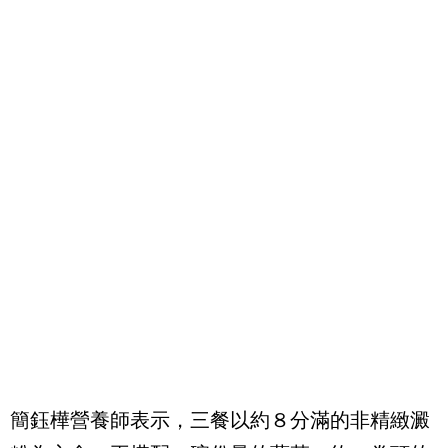
簡鈺樺營養師表示，三餐以約８分滿的非精緻澱