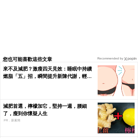
您也可能喜歡這些文章
Recommended by
來不及減肥？激瘦四天見效：睡眠中持續
燃脂「五」招，瞬間提升新陳代謝，輕鬆
在家「不運動鏟肚肉」！
減肥首選，檸檬加它，堅持一週，腰細
了，瘦到你懷疑人生
PR．新素簡