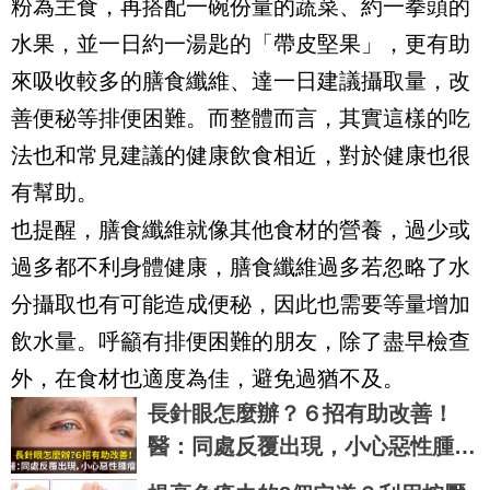
粉為主食，再搭配一碗份量的蔬菜、約一拳頭的
水果，並一日約一湯匙的「帶皮堅果」，更有助
來吸收較多的膳食纖維、達一日建議攝取量，改
善便秘等排便困難。而整體而言，其實這樣的吃
法也和常見建議的健康飲食相近，對於健康也很
有幫助。
也提醒，膳食纖維就像其他食材的營養，過少或
過多都不利身體健康，膳食纖維過多若忽略了水
分攝取也有可能造成便秘，因此也需要等量增加
飲水量。呼籲有排便困難的朋友，除了盡早檢查
外，在食材也適度為佳，避免過猶不及。
長針眼怎麼辦？６招有助改善！
醫：同處反覆出現，小心惡性腫
瘤。