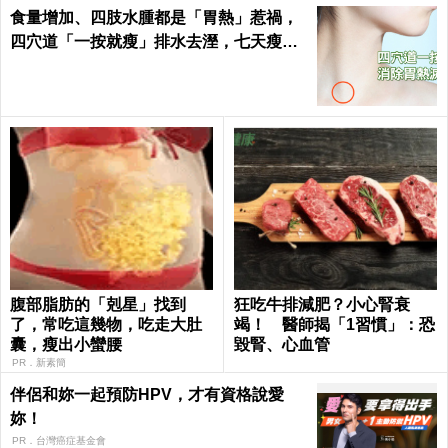
食量增加、四肢水腫都是「胃熱」惹禍，
四穴道「一按就瘦」排水去溼，七天瘦三
斤不復胖｜每日健康 Health
腹部脂肪的「剋星」找到
狂吃牛排減肥？小心腎衰
了，常吃這幾物，吃走大肚
竭！ 醫師揭「1習慣」：恐
囊，瘦出小蠻腰
毀腎、心血管
PR．新素簡
伴侶和妳一起預防HPV，才有資格說愛
妳！
PR．台灣癌症基金會