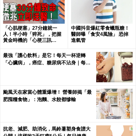
「心肌梗塞」27分鐘就一
中國抖音爆紅零食蠟瓶糖！
人！半小時「猝死」，把握
醫師曝「食安4風險」 恐掉
黃金時機的「心梗三訊
進氣管
號」！｜每日健康 Health
最強「護心飲料」是它！每天一杯逆轉
「心臟病」，癌症、糖尿病不沾身｜每日
健康 Health
颱風天在家當心體重爆增！ 營養師揭「最
肥囤糧食物」：泡麵、水餃都慘輸
抗老、減肥、助消化，馬鈴薯塑身食譜大