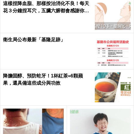
這樣捏降血脂、那樣按治消化不良！每天
花３分鐘捏耳穴，五臟六腑都會感謝你｜
每日健康 Health
衛生局公布最新「基隆足跡」
降膽固醇、預防蛀牙！1杯紅茶=6顆蘋
果，還具備這些成分與功效