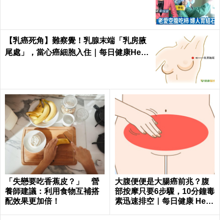
｜每日健康Health
【乳癌死角】難察覺！乳腺末端「乳房腋
尾處」，當心癌細胞入住｜每日健康Healt
h
「失戀要吃香蕉皮？」 營
大腹便便是大腸癌前兆？腹
養師建議：利用食物互補搭
部按摩只要6步驟，10分鐘毒
配效果更加倍！
素迅速排空｜每日健康 Healt
h