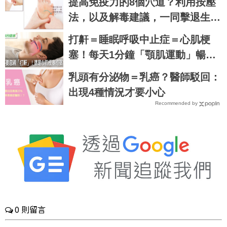
提高免疫力的8個穴道？利用按壓
法，以及解毒建議，一同擊退生
病...
打鼾＝睡眠呼吸中止症＝心肌梗
塞！每天1分鐘「顎肌運動」暢通
氣管，救自己也救枕邊人｜每日健
乳頭有分泌物＝乳癌？醫師駁回：
康 Health
出現4種情況才要小心
Recommended by