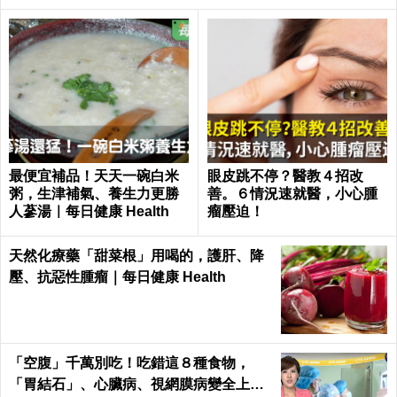
最便宜補品！天天一碗白米
眼皮跳不停？醫教４招改
粥，生津補氣、養生力更勝
善。６情況速就醫，小心腫
人蔘湯｜每日健康 Health
瘤壓迫！
天然化療藥「甜菜根」用喝的，護肝、降
壓、抗惡性腫瘤｜每日健康 Health
「空腹」千萬別吃！吃錯這８種食物，
「胃結石」、心臟病、視網膜病變全上身