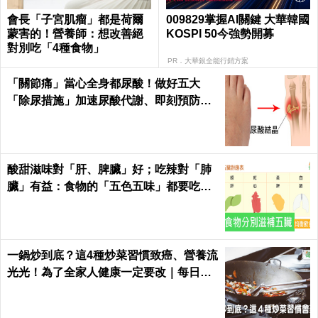
會長「子宮肌瘤」都是荷爾
009829掌握AI關鍵 大華韓國
蒙害的！營養師：想改善絕
KOSPI 50今強勢開募
對別吃「4種食物」
PR．大華銀全能行銷方案
「關節痛」當心全身都尿酸！做好五大
「除尿措施」加速尿酸代謝、即刻預防痛
風、腎衰竭｜每日健康 Health
酸甜滋味對「肝、脾臟」好；吃辣對「肺
臟」有益：食物的「五色五味」都要吃，
缺一不可！
一鍋炒到底？這4種炒菜習慣致癌、營養流
光光！為了全家人健康一定要改｜每日健
康 Health