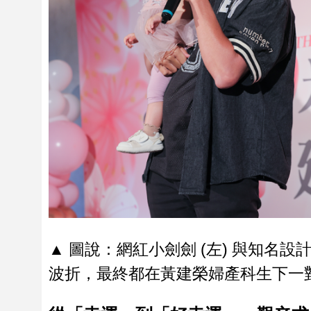
▲ 圖說：網紅小劍劍 (左) 與知名設
波折，最終都在黃建榮婦產科生下一