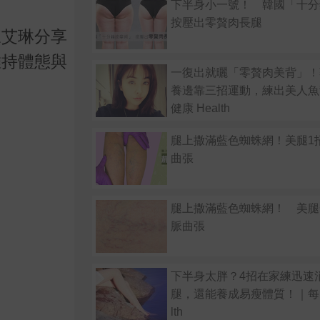
下半身小一號！ 韓國「十分
按壓出零贅肉長腿
陳艾琳分享
維持體態與
一復出就曬「零贅肉美背」！
養邊靠三招運動，練出美人魚
健康 Health
腿上撒滿藍色蜘蛛網！美腿1
曲張
腿上撒滿藍色蜘蛛網！ 美腿
脈曲張
下半身太胖？4招在家練迅速
腿，還能養成易瘦體質！｜每日
lth