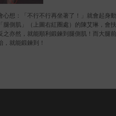
會心想：「不行不行再坐著了！」就會起身
「腿側肌」（上圖右紅圈處）的陳艾琳，會
反之亦然，就能順利鍛鍊到腿側肌！而大腿
抬，就能鍛鍊到！