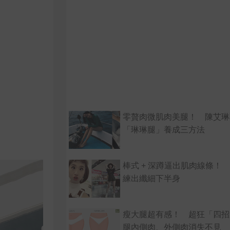
零贅肉微肌肉美腿！ 陳艾琳
「琳琳腿」養成三方法
棒式 + 深蹲逼出肌肉線條！ L
練出纖細下半身
瘦大腿超有感！ 超狂「四招
腿內側肉、外側肉消失不見