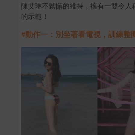
陳艾琳不鬆懈的維持，擁有一雙令人
的示範！
#動作一：別坐著看電視，訓練整