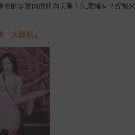
稱羨的零贅肉微肌肉美腿！怎麼擁有？趕緊
圈「大腿肌」