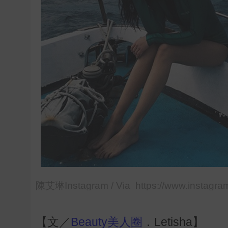
陳艾琳Instagram / Via https://www.instagra
【文／
Beauty美人圈
．Letisha】