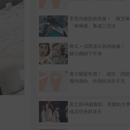
零贅肉微肌肉美腿！ 陳艾琳
「琳琳腿」養成三方法
棒式 + 深蹲逼出肌肉線條！ L
練出纖細下半身
瘦大腿超有感！ 超狂「四招
腿內側肉、外側肉消失不見
莫文蔚48歲腹肌、美腿如大學
戒這些身材逆天