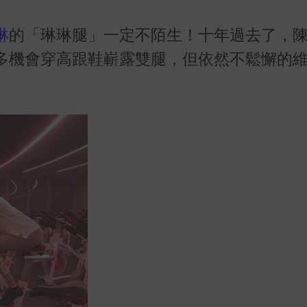
琳
的「琳琳腿」一定不陌生！十年過去了，
多機會穿高跟鞋嶄露雙腿，但依然不鬆懈的