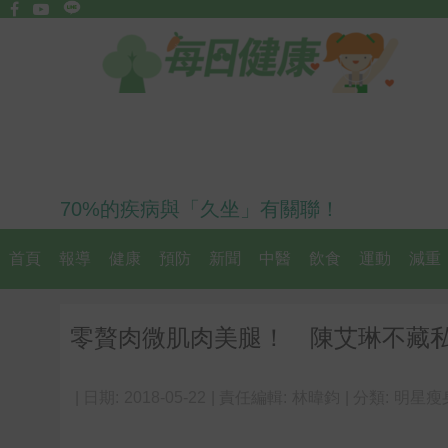
70%的疾病與「久坐」有關聯！
首頁
報導
健康
預防
新聞
中醫
飲食
運動
減重
零贅肉微肌肉美腿！ 陳艾琳不藏
| 日期:
2018-05-22
| 責任編輯:
林暐鈞
| 分類:
明星瘦