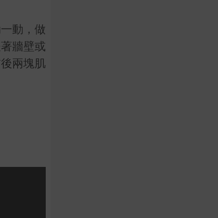
動一動，做
扶著牆壁或
前後兩塊肌