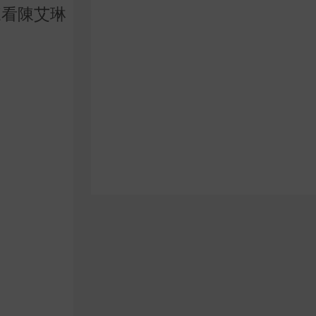
來看陳艾琳