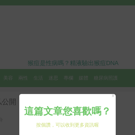
猴痘是性病嗎？精液驗出猴痘DNA
美容
兩性
生活
迷思
專欄
媒體
糖尿病照護
X
私公開「琳琳腿」養成三方法
身