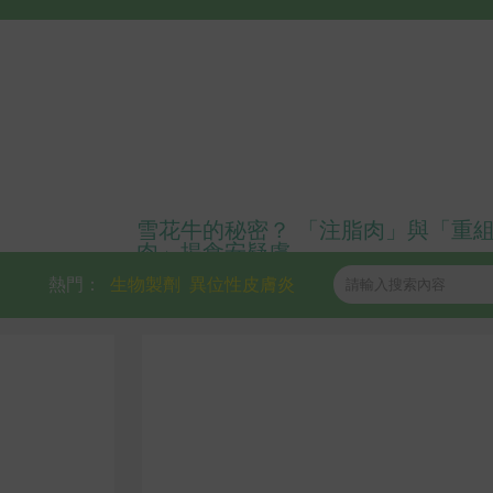
雪花牛的秘密？ 「注脂肉」與「重
肉」揭食安疑慮
熱門：
生物製劑
異位性皮膚炎