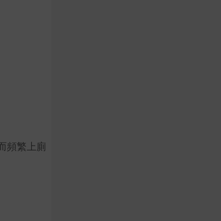
而頻繁上廁