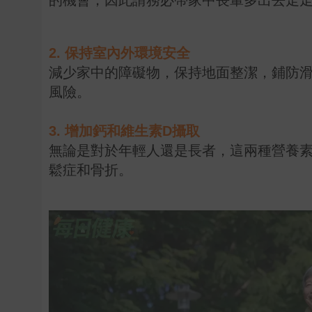
2. 保持室內外環境安全
減少家中的障礙物，保持地面整潔，鋪防
風險。
3. 增加鈣和維生素D攝取
無論是對於年輕人還是長者，這兩種營養
鬆症和骨折。