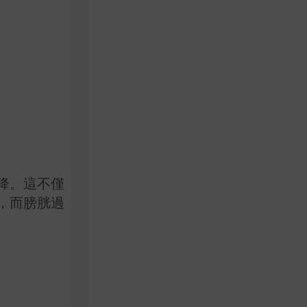
降。這不僅
，而膀胱過