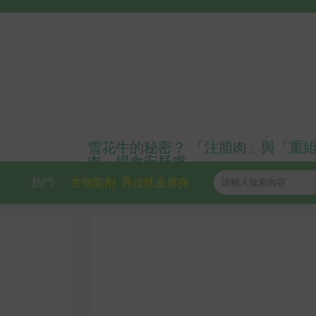
雪花牛的秘密？ 「注脂肉」與「重
肉」揭食安疑慮
熱門：
生物製劑
異位性皮膚炎