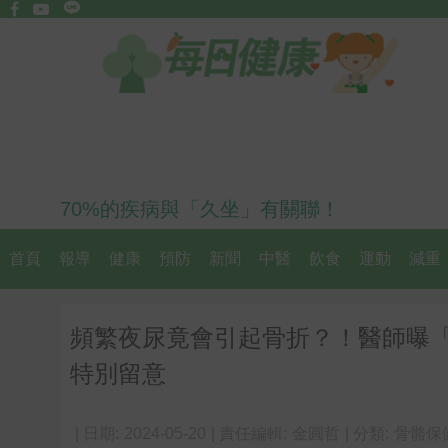
70%的疾病與「久坐」有關聯！
首頁
報導
健康
預防
新聞
中醫
飲食
運動
減重
頻繁夜尿竟會引起骨折？！醫師曝「
特別留意
| 日期:
2024-05-20
| 責任編輯:
金圓哲
| 分類:
骨骼保