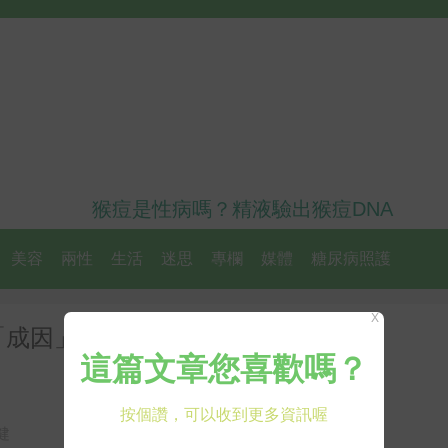
猴痘是性病嗎？精液驗出猴痘DNA
美容
兩性
生活
迷思
專欄
媒體
糖尿病照護
X
成因」及「預防措施」 長者需
健