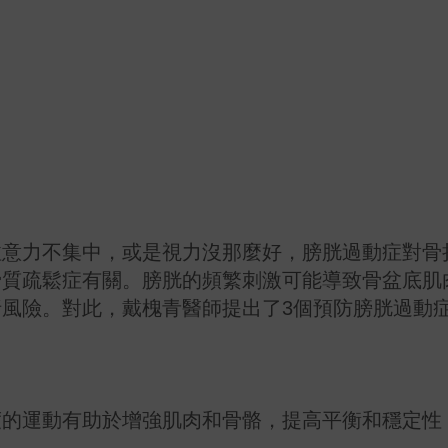
注意力不集中，或是視力沒那麼好，膀胱過動症對骨
骨質疏鬆症有關。膀胱的頻繁刺激可能導致骨盆底肌
風險。對此，戴槐青醫師提出了3個預防膀胱過動
度的運動有助於增強肌肉和骨骼，提高平衡和穩定性
走。