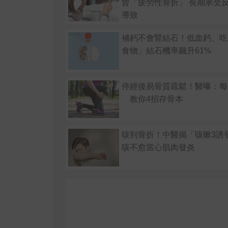
曾「疲勞性骨折」 長期承受
導致
補鈣不會腎結石！低血鈣、吃
食物」結石機率飆升61%
停經後易骨質疏鬆！醫曝：每
教你4招存骨本
咳到骨折！中醫揭「咳嗽3誘
咳不愈當心肌肉發炎