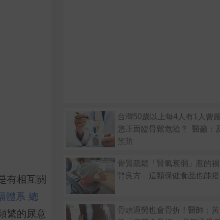
台灣50歲以上每4人有1人曾
您正面臨骨鬆危險？ 醫籲：
預防
骨質疏鬆「腎氣衰弱」惹的禍
腎良方 這類保健食品也能搭
是有相互關
福體系 總
骨頭過勞也會骨折！醫師：黃
頻繁的尿意