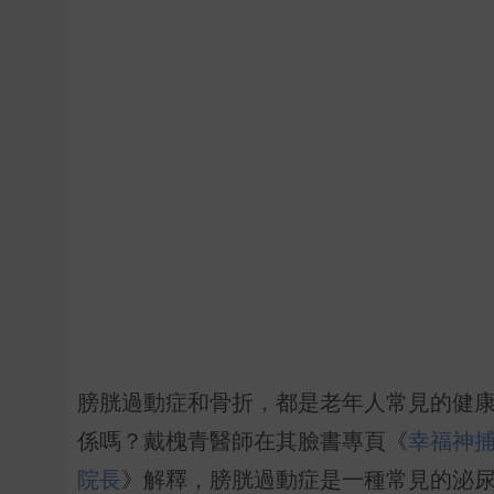
膀胱過動症和骨折，都是老年人常見的健
係嗎？戴槐青醫師在其臉書專頁《
幸福神捕
院長
》解釋，膀胱過動症是一種常見的泌