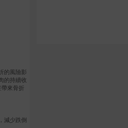
折的風險影
肉的持續收
症帶來骨折
，減少跌倒