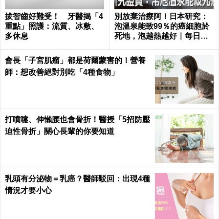
拔智齒好難受！ 牙醫揭「4
別放棄治療阿！日本研究：
重點」照護：流質、冰敷、
泡溫泉能致99％的癌細胞於
多休息
死地，泡越熱越好｜每日健
康 Health
會長「子宮肌瘤」都是荷爾蒙害的！營養
師：想改善絕對別吃「4種食物」
打噴嚏、伸懶腰也會骨折！醫授「5招防壓
迫性骨折」關心長輩的你要知道
乳頭有分泌物＝乳癌？醫師駁回：出現4種
情況才要小心