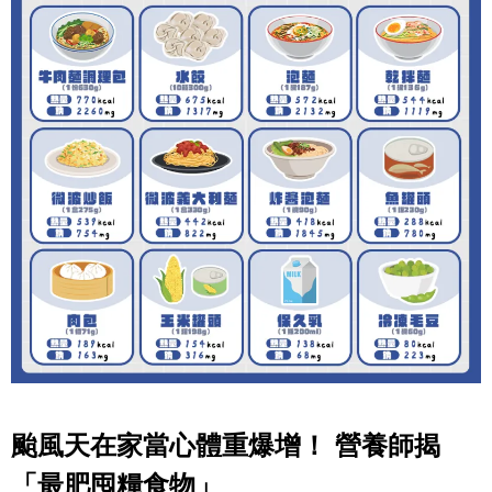
颱風天在家當心體重爆增！ 營養師揭
「最肥囤糧食物」