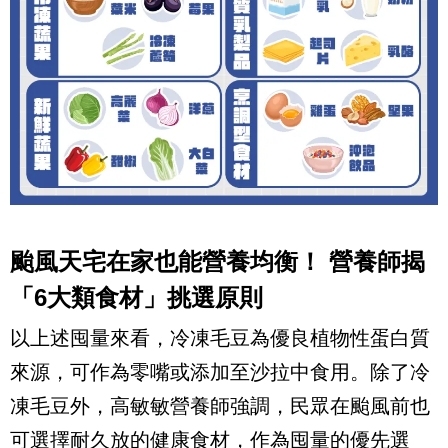
颱風天宅在家也能營養均衡！ 營養師揭
「6大類食材」挑選原則
以上述囤量來看，冷凍毛豆為優良植物性蛋白質
來源，可作為零嘴或添加至沙拉中食用。除了冷
凍毛豆外，高敏敏營養師強調，民眾在颱風前也
可選擇耐久放的健康食材，作為囤量的優先選