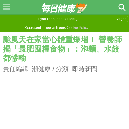
If you keep read content ,
Argee
Represent argee with ours
Cookie Policy
.
颱風天在家當心體重爆增！ 營養師
揭「最肥囤糧食物」：泡麵、水餃
都慘輸
責任編輯:
潮健康
/ 分類:
即時新聞