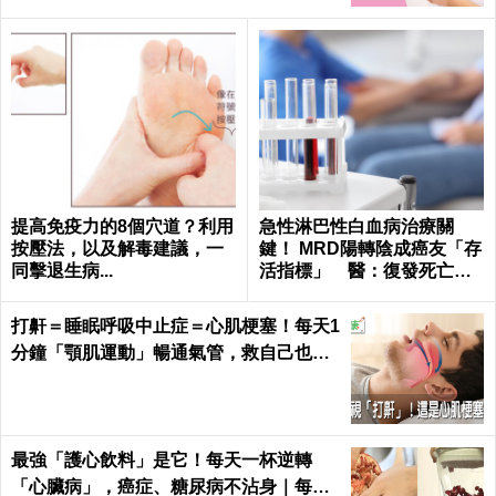
提高免疫力的8個穴道？利用
急性淋巴性白血病治療關
按壓法，以及解毒建議，一
鍵！ MRD陽轉陰成癌友「存
同擊退生病...
活指標」 醫：復發死亡風
險差7成
打鼾＝睡眠呼吸中止症＝心肌梗塞！每天1
分鐘「顎肌運動」暢通氣管，救自己也救
枕邊人｜每日健康 Health
最強「護心飲料」是它！每天一杯逆轉
「心臟病」，癌症、糖尿病不沾身｜每日