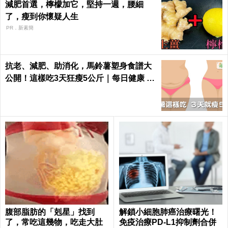
減肥首選，檸檬加它，堅持一週，腰細
了，瘦到你懷疑人生
PR．新素簡
抗老、減肥、助消化，馬鈴薯塑身食譜大
公開！這樣吃3天狂瘦5公斤｜每日健康 H
ealth
腹部脂肪的「剋星」找到
解鎖小細胞肺癌治療曙光！
了，常吃這幾物，吃走大肚
免疫治療PD-L1抑制劑合併