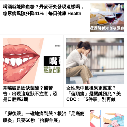
喝酒就能降血糖？丹麥研究發現這樣喝，
糖尿病風險狂降41%｜每日健康 Health
常嘴破是因缺葉酸？醫警
女性患中風後果更嚴重？
告：出現這症狀不注意，恐
「偏頭痛」是關鍵預兆？美
是口腔癌2期
CDC：「5件事」別再做
「腳後跟」一碰地痛到哭？根治「足底筋
膜炎」只要60秒「抬腳伸展」