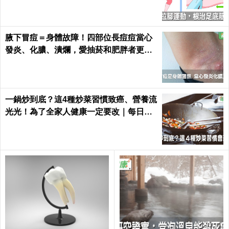
腋下冒痘＝身體故障！四部位長痘痘當心
發炎、化膿、潰爛，愛抽菸和肥胖者更要
小心｜每日健康 Health
一鍋炒到底？這4種炒菜習慣致癌、營養流
光光！為了全家人健康一定要改｜每日健
康 Health