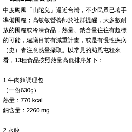
中度颱風「山陀兒」逼近台灣，不少民眾已著手
準備囤糧；高敏敏營養師於社群提醒，大多數耐
放的囤糧或冷凍食品，熱量、鈉含量往往有超標
的可能，建議目前有減重計畫，或是有慢性疾病
（史）者注意熱量攝取。以常見的颱風屯糧來
看，13種食品按照熱量高低排序如下：
1.牛肉麵調理包
（一份630g）
熱量：770 kcal
鈉含量：2260 mg
2.水餃