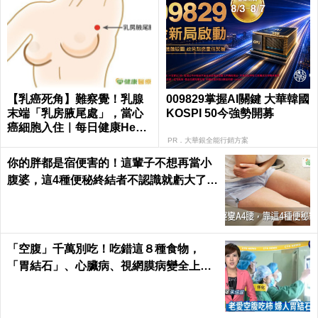
【乳癌死角】難察覺！乳腺
009829掌握AI關鍵 大華韓國
末端「乳房腋尾處」，當心
KOSPI 50今強勢開募
癌細胞入住｜每日健康Healt
h
PR．大華銀全能行銷方案
你的胖都是宿便害的！這輩子不想再當小
腹婆，這4種便秘終結者不認識就虧大了｜
每日健康 Health
「空腹」千萬別吃！吃錯這８種食物，
「胃結石」、心臟病、視網膜病變全上身
｜每日健康Health