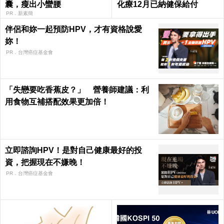
囊，瘦出小蠻腰
化療12月已納健保給付
PR．新素簡
伴侶和妳一起預防HPV，才有資格說愛
妳！
PR．台灣癌症基金會
「失戀要吃香蕉皮？」 營養師建議：利
用食物互補搭配效果更加倍！
立即諮詢HPV！是對自己健康最好的投
資，把握現在不嫌晚！
PR．台灣癌症基金會