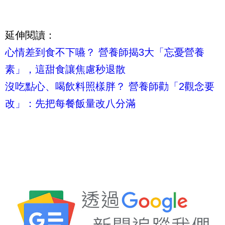
延伸閱讀：
心情差到食不下嚥？ 營養師揭3大「忘憂營養
素」，這甜食讓焦慮秒退散
沒吃點心、喝飲料照樣胖？ 營養師勸「2觀念要
改」：先把每餐飯量改八分滿