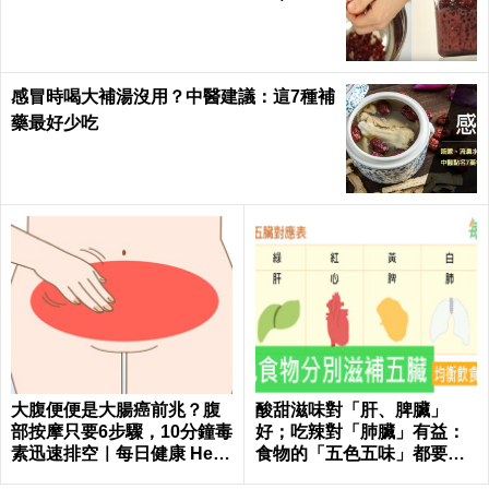
健康 Health
感冒時喝大補湯沒用？中醫建議：這7種補
藥最好少吃
大腹便便是大腸癌前兆？腹
酸甜滋味對「肝、脾臟」
部按摩只要6步驟，10分鐘毒
好；吃辣對「肺臟」有益：
素迅速排空｜每日健康 Healt
食物的「五色五味」都要
h
吃，缺一不可！