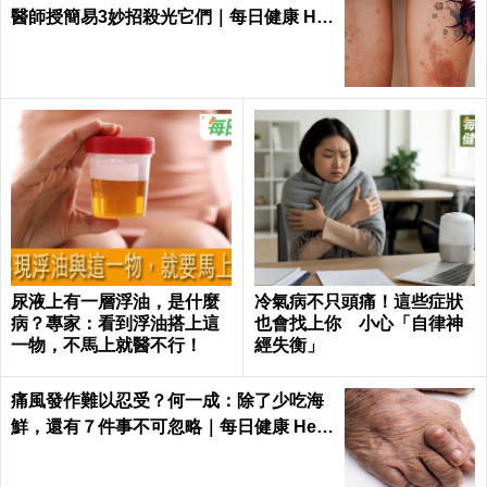
醫師授簡易3妙招殺光它們｜每日健康 He
alth
尿液上有一層浮油，是什麼
冷氣病不只頭痛！這些症狀
病？專家：看到浮油搭上這
也會找上你 小心「自律神
一物，不馬上就醫不行！
經失衡」
痛風發作難以忍受？何一成：除了少吃海
鮮，還有７件事不可忽略｜每日健康 Heal
th