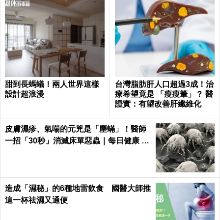
甜到長螞蟻！兩人世界這樣
台灣脂肪肝人口超過3成！治
設計超浪漫
療希望竟是 「瘦瘦筆」？ 醫
證實：有望改善肝纖維化
皮膚濕疹、氣喘的元兇是「塵蟎」！醫師
一招「30秒」消滅床單惡蟲｜每日健康 H
ealth
造成「濕秘」的6種地雷飲食 國醫大師推
這一杯祛濕又通便