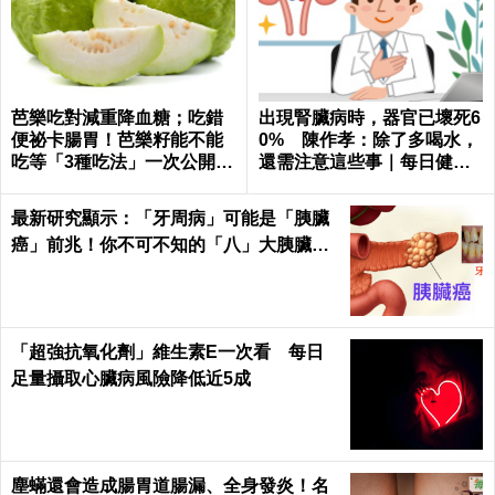
芭樂吃對減重降血糖；吃錯
出現腎臟病時，器官已壞死6
便祕卡腸胃！芭樂籽能不能
0% 陳作孝：除了多喝水，
吃等「3種吃法」一次公開｜
還需注意這些事｜每日健康
每日健康 Health
Health
最新研究顯示：「牙周病」可能是「胰臟
癌」前兆！你不可不知的「八」大胰臟癌
警訊！
「超強抗氧化劑」維生素E一次看 每日
足量攝取心臟病風險降低近5成
塵蟎還會造成腸胃道腸漏、全身發炎！名