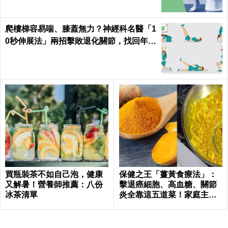
爬樓梯容易喘、膝蓋無力？神經科名醫「1
0秒伸展法」兩招擊敗退化關節，找回年輕
腳骨不求人｜每日健康 Health
買瓶裝茶不如自己泡，健康
保健之王「薑黃食療法」：
又解暑！營養師推薦：八份
擊退癌細胞、高血糖、關節
冰茶清單
炎全靠這五道菜！家庭主婦
必學｜每日健康Health