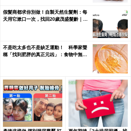
假髮商都求你別做！自製天然生髮劑：每
天用它漱口一次，找回20歲茂盛髮齡｜每
日健康 Health
不是吃太多也不是缺乏運動！ 科學家聲
稱「找到肥胖的真正元凶」：食物中無處
不在