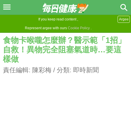
If you keep read content ,
Argee
Represent argee with ours
Cookie Policy
.
食物卡喉嚨怎麼辦？醫示範「1招」
自救！異物完全阻塞氣道時…要這
樣做
責任編輯:
陳彩梅
/ 分類:
即時新聞