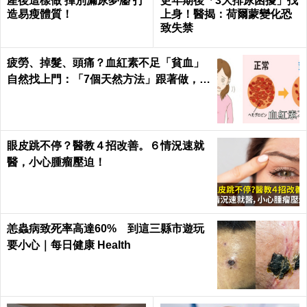
產後這樣做 揮別漏尿夢靨 打
更年期後「3大排尿困擾」找
造易瘦體質！
上身！醫揭：荷爾蒙變化恐
致失禁
疲勞、掉髮、頭痛？血紅素不足「貧血」
自然找上門：「7個天然方法」跟著做，杜
絕貧血只要一種水果！
眼皮跳不停？醫教４招改善。６情況速就
醫，小心腫瘤壓迫！
恙蟲病致死率高達60% 到這三縣市遊玩
要小心｜每日健康 Health