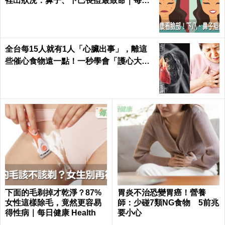
裡出狀況：鼻子、下巴長痘最致命｜每日
健康 Health
全台每15人就有1人「心臟出事」，離這
些催心食物遠一點！一秒學會「護心大
法」｜每日健康 Health
下面的毛剃掉才乾淨？87%
胃炎不治恐變胃癌！營養
女性這樣除毛，竟然更容易
師：少碰7類NG食物 5前兆
得性病｜每日健康 Health
要小心