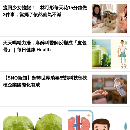
瘦回少女體態！ 林可彤每天花15分鐘做
3件事，當媽了依然仙氣不減
天天喝精力湯，麻醉科醫師反變成「皮包
骨」｜每日健康 Health
【SNQ新知】翻轉世界消毒型態科技部扶
植企業國際化有成