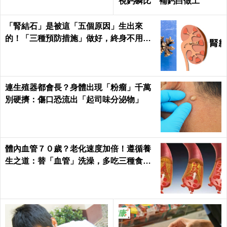
視鈣磷比 補鈣白做工
「腎結石」是被這「五個原因」生出來
的！「三種預防措施」做好，終身不用
「理腎結」！｜每日健康Health
連生殖器都會長？身體出現「粉瘤」千萬
別硬擠：傷口恐流出「起司味分泌物」
體內血管７０歲？老化速度加倍！遵循養
生之道：替「血管」洗澡，多吃三種食物
化瘀去油｜每日健康Health