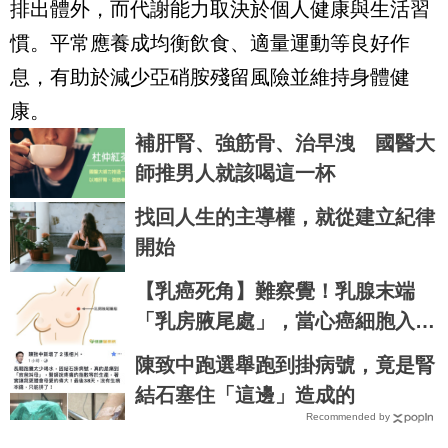
排出體外，而代謝能力取決於個人健康與生活習
慣。平常應養成均衡飲食、適量運動等良好作
息，有助於減少亞硝胺殘留風險並維持身體健
康。
補肝腎、強筋骨、治早洩 國醫大
師推男人就該喝這一杯
找回人生的主導權，就從建立紀律
開始
【乳癌死角】難察覺！乳腺末端
「乳房腋尾處」，當心癌細胞入住
｜每日健康Health
陳致中跑選舉跑到掛病號，竟是腎
結石塞住「這邊」造成的
Recommended by