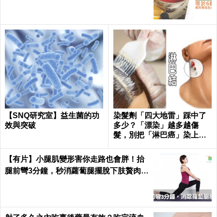
【SNQ研究室】益生菌的功
染髮劑「四大地雷」踩中了
效與突破
多少？「漂染」越多越傷
髮，別把「淋巴癌」染上
身！｜每日健康Health
【有片】小腿肌變形害你走路也會胖！抬
腿前彎3分鐘，秒消蘿蔔腿擺脫下肢贅肉｜
每日健康 Health