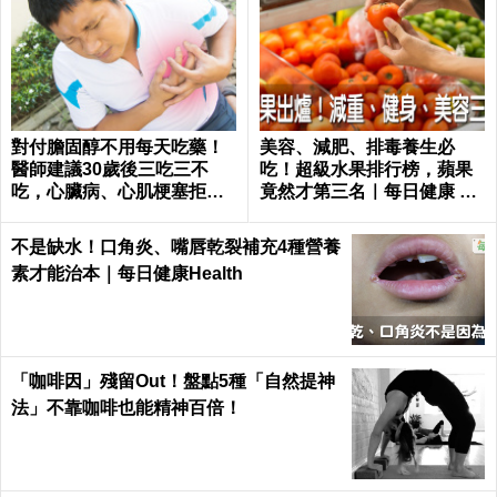
對付膽固醇不用每天吃藥！
美容、減肥、排毒養生必
醫師建議30歲後三吃三不
吃！超級水果排行榜，蘋果
吃，心臟病、心肌梗塞拒門
竟然才第三名｜每日健康 He
外｜每日健康 Health
alth
不是缺水！口角炎、嘴唇乾裂補充4種營養
素才能治本｜每日健康Health
「咖啡因」殘留Out！盤點5種「自然提神
法」不靠咖啡也能精神百倍！