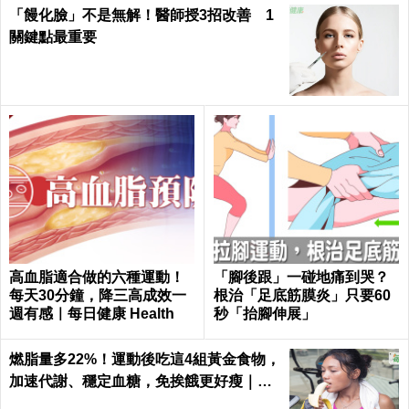
「饅化臉」不是無解！醫師授3招改善 1
關鍵點最重要
高血脂適合做的六種運動！
「腳後跟」一碰地痛到哭？
每天30分鐘，降三高成效一
根治「足底筋膜炎」只要60
週有感｜每日健康 Health
秒「抬腳伸展」
燃脂量多22%！運動後吃這4組黃金食物，
加速代謝、穩定血糖，免挨餓更好瘦｜每
日健康 Health