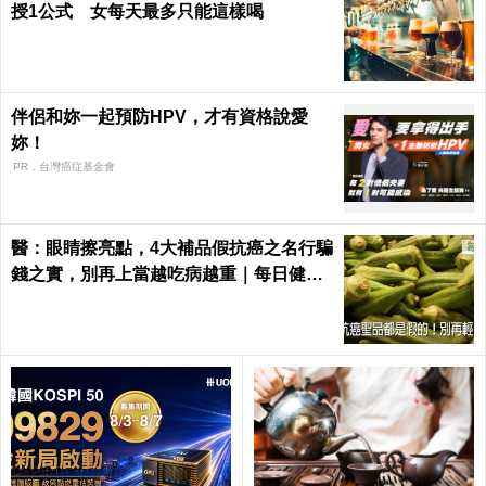
授1公式 女每天最多只能這樣喝
伴侶和妳一起預防HPV，才有資格說愛
妳！
PR．台灣癌症基金會
醫：眼睛擦亮點，4大補品假抗癌之名行騙
錢之實，別再上當越吃病越重｜每日健康
Health