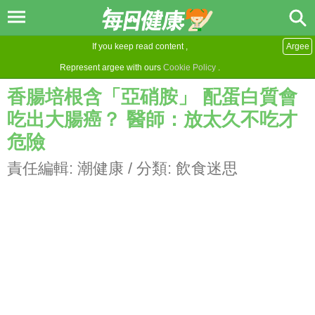
If you keep read content ,
Argee
Represent argee with ours
Cookie Policy
.
香腸培根含「亞硝胺」 配蛋白質會
吃出大腸癌？ 醫師：放太久不吃才
危險
責任編輯:
潮健康
/ 分類:
飲食迷思