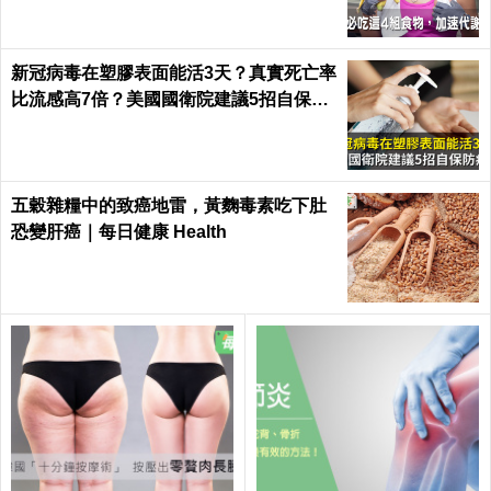
新冠病毒在塑膠表面能活3天？真實死亡率
比流感高7倍？美國國衛院建議5招自保防
病毒
五穀雜糧中的致癌地雷，黃麴毒素吃下肚
恐變肝癌｜每日健康 Health