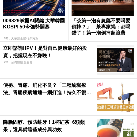
009829掌握AI關鍵 大華韓國
「茶第一泡有農藥不要喝要
KOSPI 50今強勢開募
倒掉？」 茶專家揭：都喝
錯了！第一泡倒掉超浪費
PR．大華銀全能行銷方案
立即諮詢HPV！是對自己健康最好的投
資，把握現在不嫌晚！
PR．台灣癌症基金會
便祕、胃痛、消化不良？「三種瑜珈療
法」胃腸疾病通通一網打進！持久不復
發！
降膽固醇、預防蛀牙！1杯紅茶=6顆蘋
果，還具備這些成分與功效