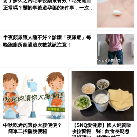
射了多久之內吃事後藥最有效？吃完流血
正常嗎？關於事後避孕藥的6件事，一次報
你知｜每日健康 Health
半夜頻尿讓人睡不好？診斷「夜尿症」每
晚跑廁所超過這次數就該注意！
中秋吃烤肉讓你大腹便便？
【SNQ愛健康】國人鈣質吸
簡單二招擺脫便秘
收拉警報 醫 : 飲食長期忽