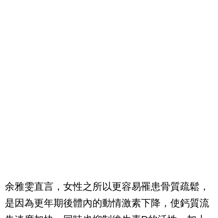
余雅雯直言，女性之所以更容易罹患骨質疏鬆，
是因為更年期後體內的動情激素下降，使鈣質流