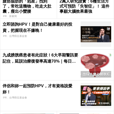
腹部脂肪的「剋星」找到
2萬人研究證實：6種生活方
了，常吃這幾物，吃走大肚
式可預防「失智症」！ 這件
囊，瘦出小蠻腰
事顧大腦效果最強
PR．新素簡
立即諮詢HPV！是對自己健康最好的投
資，把握現在不嫌晚！
PR．台灣癌症基金會
九成膀胱癌患者有此症狀！6大早期警訊要
記住，延誤治療復發率高達70%｜每日健
康 Health
伴侶和妳一起預防HPV，才有資格說愛
妳！
PR．台灣癌症基金會