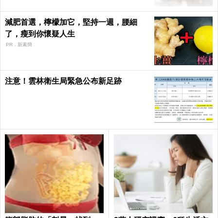
減肥首選，檸檬加它，堅持一週，腰細
了，瘦到你懷疑人生
PR．新素簡
注意！雲林衛生局緊急公布新足跡