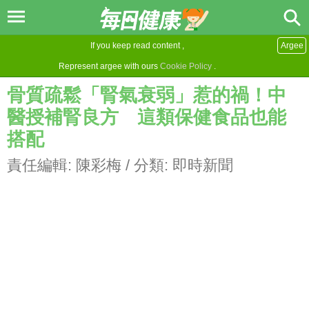
If you keep read content ,
Argee
Represent argee with ours
Cookie Policy
.
骨質疏鬆「腎氣衰弱」惹的禍！中
醫授補腎良方 這類保健食品也能
搭配
責任編輯:
陳彩梅
/ 分類:
即時新聞