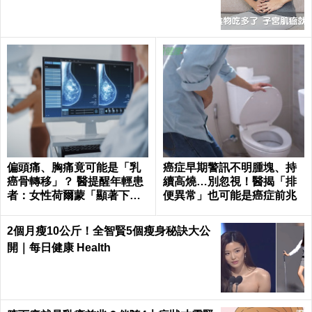
偏頭痛、胸痛竟可能是「乳
癌症早期警訊不明腫塊、持
癌骨轉移」？ 醫提醒年輕患
續高燒…別忽視！醫揭「排
者：女性荷爾蒙「顯著下
便異常」也可能是癌症前兆
降」最危險
2個月瘦10公斤！全智賢5個瘦身秘訣大公
開｜每日健康 Health