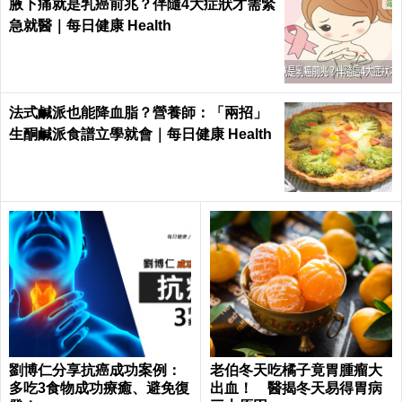
腋下痛就是乳癌前兆？伴隨4大症狀才需緊
急就醫｜每日健康 Health
法式鹹派也能降血脂？營養師：「兩招」
生酮鹹派食譜立學就會｜每日健康 Health
劉博仁分享抗癌成功案例：
老伯冬天吃橘子竟胃腫瘤大
多吃3食物成功療癒、避免復
出血！ 醫揭冬天易得胃病