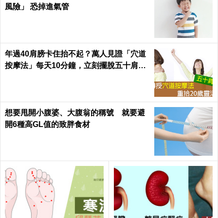
風險」 恐掉進氣管
年過40肩膀卡住抬不起？萬人見證「穴道
按摩法」每天10分鐘，立刻擺脫五十肩｜
每日健康Health
想要甩開小腹婆、大腹翁的稱號 就要避
開6種高GL值的致胖食材