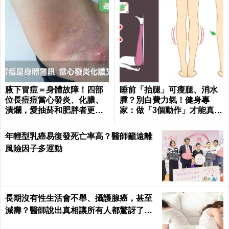
腋下冒痘＝身體故障！四部
睡前「抬腿」可瘦腿、消水
位長痘痘當心發炎、化膿、
腫？別白費力氣！健身專
潰爛，愛抽菸和肥胖者更要
家：做「3個動作」才能真正
小心｜每日健康 Health
躺著瘦｜每日健康
年輕型乳癌易復發死亡率高？醫師籲遠離
風險因子多運動
長期沒有性生活會不舉、攝護腺癌，甚至
減壽？醫師說出真相讓所有人都驚訝了！
｜每日健康 Health