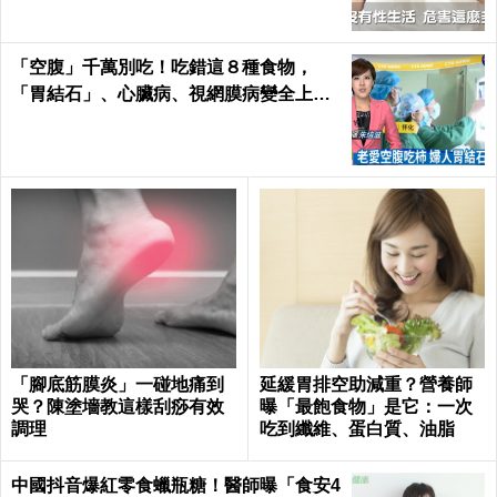
「空腹」千萬別吃！吃錯這８種食物，
「胃結石」、心臟病、視網膜病變全上身
｜每日健康Health
「腳底筋膜炎」一碰地痛到
延緩胃排空助減重？營養師
哭？陳塗墻教這樣刮痧有效
曝「最飽食物」是它：一次
調理
吃到纖維、蛋白質、油脂
中國抖音爆紅零食蠟瓶糖！醫師曝「食安4