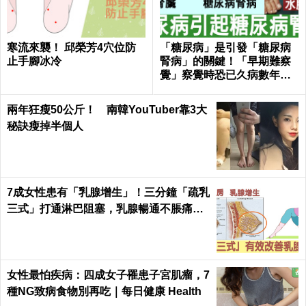
寒流來襲！ 邱榮芳4穴位防
「糖尿病」是引發「糖尿病
止手腳冰冷
腎病」的關鍵！「早期難察
覺」察覺時恐已久病數年！
｜每日健康Health
兩年狂瘦50公斤！ 南韓YouTuber靠3大
秘訣瘦掉半個人
7成女性患有「乳腺增生」！三分鐘「疏乳
三式」打通淋巴阻塞，乳腺暢通不脹痛｜
每日健康Health
女性最怕疾病：四成女子罹患子宮肌瘤，7
種NG致病食物別再吃｜每日健康 Health