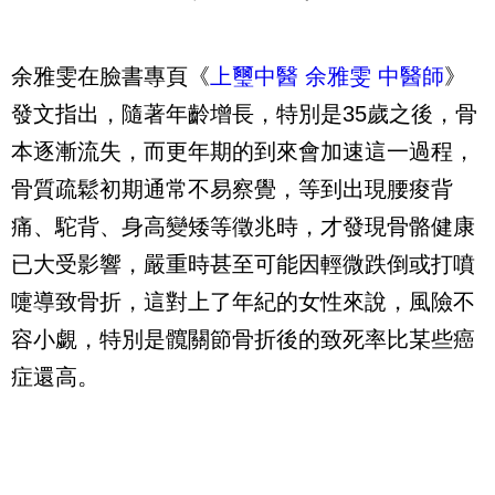
余雅雯在臉書專頁《
上璽中醫 余雅雯 中醫師
》
發文指出，隨著年齡增長，特別是35歲之後，骨
本逐漸流失，而更年期的到來會加速這一過程，
骨質疏鬆初期通常不易察覺，等到出現腰痠背
痛、駝背、身高變矮等徵兆時，才發現骨骼健康
已大受影響，嚴重時甚至可能因輕微跌倒或打噴
嚏導致骨折，這對上了年紀的女性來說，風險不
容小覷，特別是髖關節骨折後的致死率比某些癌
症還高。