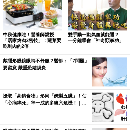
中秋健康吃！營養師親授
雙手動一動氣血就能通？
「居家烤肉3密技」：蔬菜要
一分鐘學會「神奇顫掌功」
吃到肉的2倍
戴隱形眼鏡眼睛不舒服？醫師：「7問題」
要留意 嚴重恐結膜炎
攝取「高鈉食物」形同「醃製五臟」！佔
「心病猝死」率一成的多鹽六危機！｜每
日健康 Health