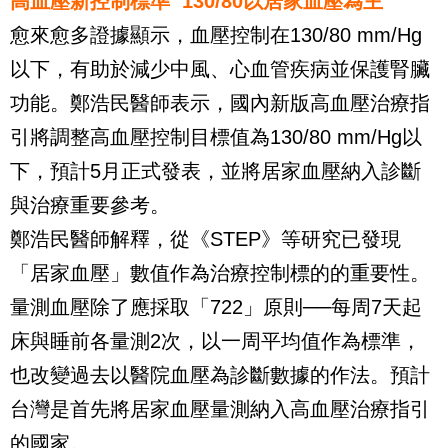
高血壓新控制標準 130/80以居家血壓為主
愈來愈多證據顯示，血壓控制在130/80 mm/Hg
以下，有助於減少中風、心血管疾病並保護腎臟
功能。鄭浩民醫師表示，國內新版高血壓治療指
引將調整高血壓控制目標值為130/80 mm/Hg以
下，預計5月正式發表，並將居家血壓納入診斷
與治療重要參考。
鄭浩民醫師解釋，從《STEP》等研究已發現
「居家血壓」數值作為治療控制標的的重要性。
量測血壓除了應採取「722」原則──每周7天起
床與睡前各量測2次，以一周平均值作為標準，
也改變過去以醫院血壓為診斷數據的作法。預計
台灣是首先將居家血壓量測納入高血壓治療指引
的國家。