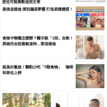
您也可能喜歡這些文章
Recommended by
產後這樣做 揮別漏尿夢靨 打造易瘦體質！
食物卡喉嚨怎麼辦？醫示範「1招」自救！
異物完全阻塞氣道時…要這樣做
狐臭好尷尬！醫勸少吃「5類食物」 咖啡
和茶也上榜