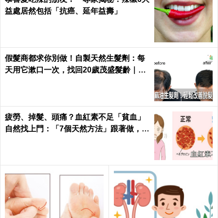
益處居然包括「抗癌、延年益壽」
假髮商都求你別做！自製天然生髮劑：每
天用它漱口一次，找回20歲茂盛髮齡｜每
日健康 Health
疲勞、掉髮、頭痛？血紅素不足「貧血」
自然找上門：「7個天然方法」跟著做，杜
絕貧血只要一種水果！