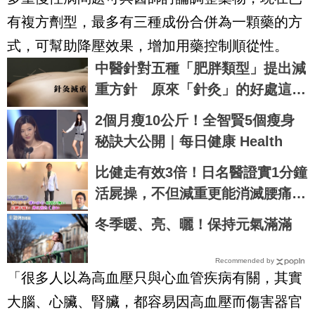
有複方劑型，最多有三種成份合併為一顆藥的方
式，可幫助降壓效果，增加用藥控制順從性。
中醫針對五種「肥胖類型」提出減
重方針 原來「針灸」的好處這麼
多？
2個月瘦10公斤！全智賢5個瘦身
秘訣大公開｜每日健康 Health
比健走有效3倍！日名醫證實1分鐘
活屍操，不但減重更能消滅腰痛、
保護心血管｜每日健康 Health
冬季暖、亮、曬！保持元氣滿滿
Recommended by
「很多人以為高血壓只與心血管疾病有關，其實
大腦、心臟、腎臟，都容易因高血壓而傷害器官