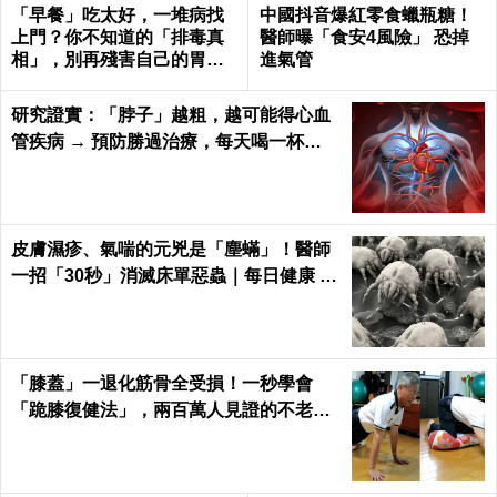
「早餐」吃太好，一堆病找
中國抖音爆紅零食蠟瓶糖！
上門？你不知道的「排毒真
醫師曝「食安4風險」 恐掉
相」，別再殘害自己的胃
進氣管
了！
研究證實：「脖子」越粗，越可能得心血
管疾病 → 預防勝過治療，每天喝一杯
「它」血管越喝越年輕！
皮膚濕疹、氣喘的元兇是「塵蟎」！醫師
一招「30秒」消滅床單惡蟲｜每日健康 H
ealth
「膝蓋」一退化筋骨全受損！一秒學會
「跪膝復健法」，兩百萬人見證的不老伸
展術｜每日健康 Health