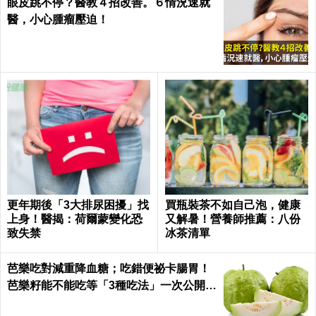
眼皮跳不停？醫教４招改善。６情況速就
醫，小心腫瘤壓迫！
更年期後「3大排尿困擾」找
買瓶裝茶不如自己泡，健康
上身！醫揭：荷爾蒙變化恐
又解暑！營養師推薦：八份
致失禁
冰茶清單
芭樂吃對減重降血糖；吃錯便祕卡腸胃！
芭樂籽能不能吃等「3種吃法」一次公開｜
每日健康 Health