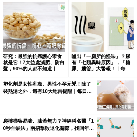
研究：最強的抗癌護心零食
噓出「一廁所的怪味」？尿
就是它！7大益處減肥、防白
有「七類異味原因」，「糖
髮，90%的人都不知道｜每
尿、瘻管」大警報！｜每日
日健康 Health
健康Health
塑化劑是女性乳癌、男性不孕元兇！除了
裝熱湯之外，還有10大地雷提醒｜每日健
康 Health
爬樓梯容易喘、膝蓋無力？神經科名醫「1
0秒伸展法」兩招擊敗退化關節，找回年輕
腳骨不求人｜每日健康 Health