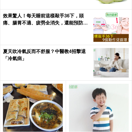
效果驚人！每天睡前這樣敲手36下，頭
痛、腸胃不適、疲勞全消失，還能預防腦
中風！｜每日健康Health
夏天吹冷氣反而不舒服？中醫教4招擊退
「冷氣病」