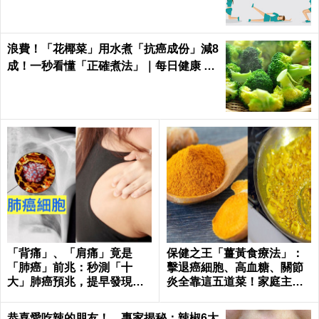
浪費！「花椰菜」用水煮「抗癌成份」減8
成！一秒看懂「正確煮法」｜每日健康 He
alth
「背痛」、「肩痛」竟是
保健之王「薑黃食療法」：
「肺癌」前兆：秒測「十
擊退癌細胞、高血糖、關節
大」肺癌預兆，提早發現治
炎全靠這五道菜！家庭主婦
癒率飆升50%！
必學｜每日健康Health
恭喜愛吃辣的朋友！ 專家揭秘：辣椒6大