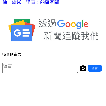
佛「驗尿」證實：的確有關