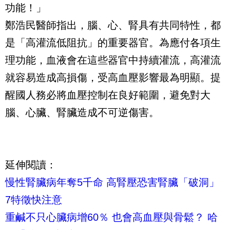
功能！」
鄭浩民醫師指出，腦、心、腎具有共同特性，都
是「高灌流低阻抗」的重要器官。為應付各項生
理功能，血液會在這些器官中持續灌流，高灌流
就容易造成高損傷，受高血壓影響最為明顯。提
醒國人務必將血壓控制在良好範圍，避免對大
腦、心臟、腎臟造成不可逆傷害。
延伸閱讀：
慢性腎臟病年奪5千命 高腎壓恐害腎臟「破洞」
7特徵快注意
重鹹不只心臟病增60％ 也會高血壓與骨鬆？ 哈