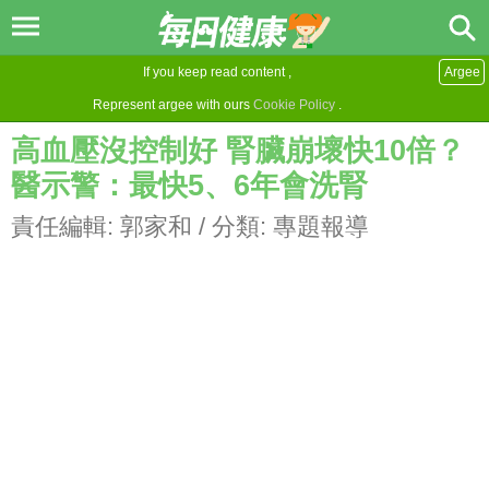
If you keep read content ,
Argee
Represent argee with ours
Cookie Policy
.
高血壓沒控制好 腎臟崩壞快10倍？
醫示警：最快5、6年會洗腎
責任編輯:
郭家和
/ 分類:
專題報導