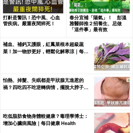
打鼾是警訊！恐中風、心血
春分宜補「陽氣」！ 彭溫
管疾病。嚴重夜間猝死！
雅醫師推２招養生、忌做
「這件事」最有效
補血、補鈣又護眼，紅鳳菜根本超級蔬
菜！加一物炒更好，輕鬆化解寒涼｜每日
健康 Health
怕熱、掉髮、失眠都是甲狀腺亢進惹的
禍？四吃四不吃逆轉病情，擺脫大脖子！
｜每日健康 Health
吃低脂肪食物身體較健康？毒理學博士：
增加心臟病風險｜每日健康 Health