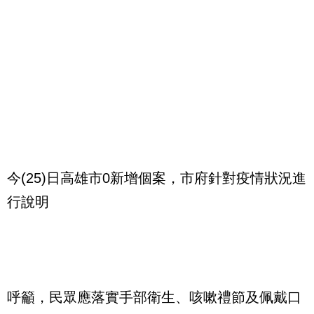
今(25)日高雄市0新增個案，市府針對疫情狀況進
行說明
呼籲，民眾應落實手部衛生、咳嗽禮節及佩戴口