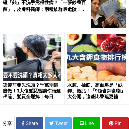
碰「錢」不洗手竟得性病？「一張鈔養百
菌」，皮膚科醫師：兩種族群最危險！｜
每日健康Health
染髮前要先洗頭？千萬別這
水腫、抽筋、高血壓是「缺
麼做！3大傷髮惡習讓你頭髮
鉀」徵兆！「9種含鉀食物」
稀疏、髮質全爛掉｜每日健
大公開，這些比香蕉更補鉀
康 Health
｜每日健康 Health
分享
Share
Tweet
Line
Pin