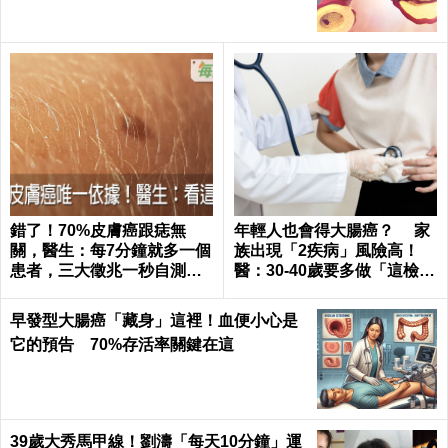
錯了！70%皮膚癌跟痣無
年輕人也會得大腸癌？ 家
關，醫生：每7分鐘就多一個
族出現「2疾病」風險高！
患者，三大徵兆一秒自測｜
醫：30-40歲要多做「這檢
每日健康 Health
查」
早發型大腸癌「藏身」這裡！血便小心是
它的預告 70%存活率關鍵在這
39歲大秀馬甲線！劉濤「每天10分鐘」運