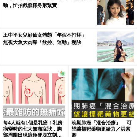
動，忙拍戲照樣身形緊實
王中平女兒顧仙女體態「年假不打烊」
無視大魚大肉曝「飲控、運動」秘訣
每4人就有1個是乳癌！乳房
晚期肺癌「混合治療」 可
病變時的七大無痛症狀，胸
望讓標靶藥物更給力／洪素
部周圍出現這種硬塊立刻就
卿