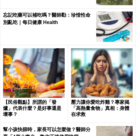
忘記吃藥可以補吃嗎？醫師勸：珍惜性命
別亂吃｜每日健康 Health
【民俗觀點】所謂的「發
壓力讓你愛吃炸雞？專家揭
爐」代表什麼？是好事還是
「高熱量食物」真相：身體
壞事？
在求救
幫小孩快篩時，家長可以怎麼做？醫師分