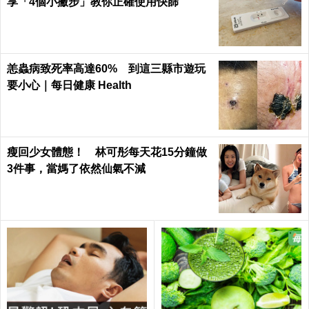
享「4個小撇步」教你正確使用快篩
恙蟲病致死率高達60% 到這三縣市遊玩
要小心｜每日健康 Health
瘦回少女體態！ 林可彤每天花15分鐘做
3件事，當媽了依然仙氣不減