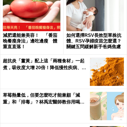
減肥還能兼美容！ 「番茄
如何選擇RSV長效型單株抗
晚餐瘦身法」邊吃邊瘦 體
體、RSV孕婦疫苗怎麼選？
重直直落！
關鍵五問緩解新手爸媽焦慮
超抗炎「薑黃」配上這「兩種食材」一起
煮，吸收度大增 20倍！降低慢性疾病、癌
症發生率！
草莓熱量低，但要怎麼吃才能兼顧「減
重」和「排毒」？林禹宏醫師教你用喝的
｜每日健康 Health