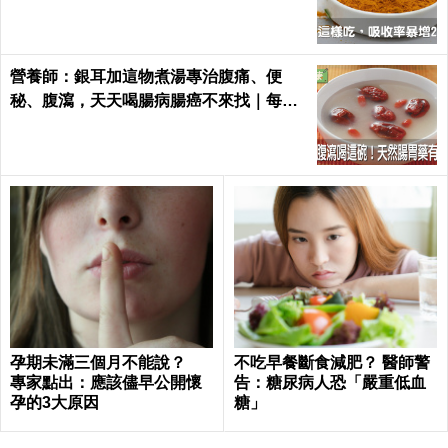
營養師：銀耳加這物煮湯專治腹痛、便
秘、腹瀉，天天喝腸病腸癌不來找｜每日
健康 Health
孕期未滿三個月不能說？
不吃早餐斷食減肥？ 醫師警
專家點出：應該儘早公開懷
告：糖尿病人恐「嚴重低血
孕的3大原因
糖」