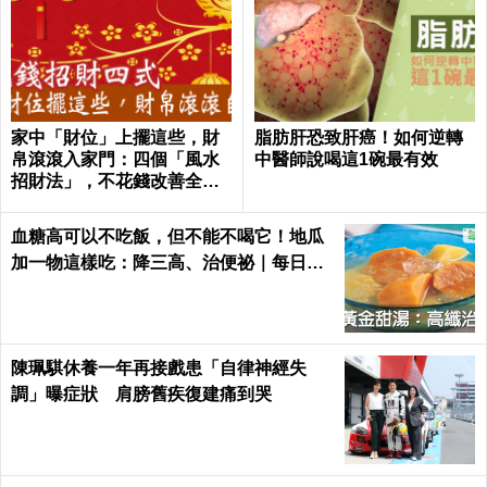
家中「財位」上擺這些，財
脂肪肝恐致肝癌！如何逆轉
帛滾滾入家門：四個「風水
中醫師說喝這1碗最有效
招財法」，不花錢改善全家
氣運 │ 每日健康 Health
血糖高可以不吃飯，但不能不喝它！地瓜
加一物這樣吃：降三高、治便祕｜每日健
康Health
陳珮騏休養一年再接戲患「自律神經失
調」曝症狀 肩膀舊疾復建痛到哭