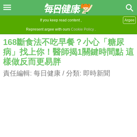
If you keep read content ,
Argee
Represent argee with ours
Cookie Policy
.
168斷食法不吃早餐？小心「糖尿
病」找上你！醫師揭1關鍵時間點 這
樣做反而更易胖
責任編輯:
每日健康
/ 分類:
即時新聞