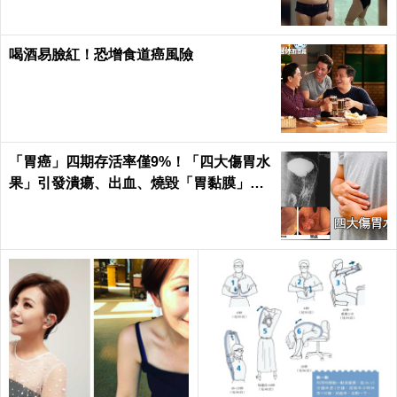
喝酒易臉紅！恐增食道癌風險
「胃癌」四期存活率僅9%！「四大傷胃水
果」引發潰瘍、出血、燒毀「胃黏膜」不
可逆｜每日健康 Health