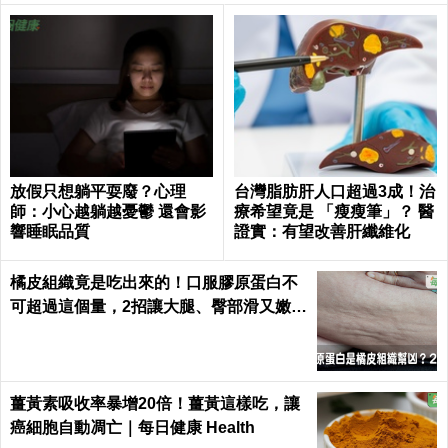
放假只想躺平耍廢？心理
台灣脂肪肝人口超過3成！治
師：小心越躺越憂鬱 還會影
療希望竟是 「瘦瘦筆」？ 醫
響睡眠品質
證實：有望改善肝纖維化
橘皮組織竟是吃出來的！口服膠原蛋白不
可超過這個量，2招讓大腿、臀部滑又嫩｜
每日健康 Health
薑黃素吸收率暴增20倍！薑黃這樣吃，讓
癌細胞自動凋亡｜每日健康 Health