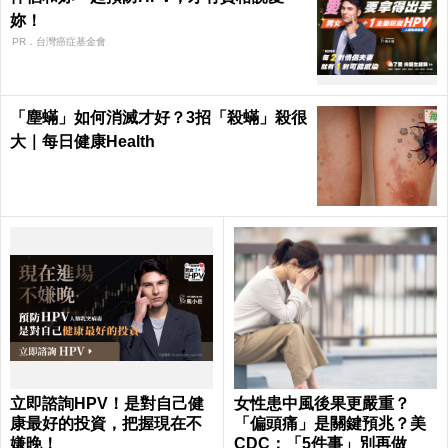
妳！
PR．台灣癌症基金會
「塵蟎」如何消滅才好？3招「殺蟎」殺很
大｜每日健康Health
立即諮詢HPV！是對自己健
女性患中風後果更嚴重？
康最好的投資，把握現在不
「偏頭痛」是關鍵預兆？美
嫌晚！
CDC：「5件事」別再做