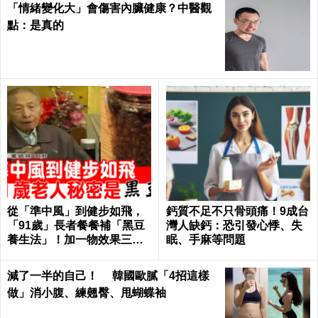
「情緒變化大」會傷害內臟健康？中醫觀
點：是真的
從「準中風」到健步如飛，
鈣質不足不只骨頭痛！9成台
「91歲」長者餐餐補「黑豆
灣人缺鈣：恐引發心悸、失
養生法」！加一物效果三級
眠、手麻等問題
跳！｜每日健康 Health
減了一半的自己！ 韓國歐膩「4招這樣
做」消小腹、練翹臀、甩蝴蝶袖