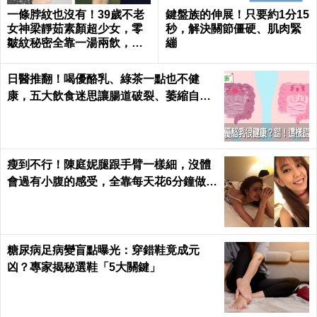
一條脖紋也沒有！39歲不老
鍵盤族的伸展！只要約1分15
女神梁靜茹素顏超少女，零
秒，解決關節僵硬、肌肉緊
皺紋秘密全靠一湯兩飲，熬
繃
夜疲憊一顆痘痘也不長｜每
日健康 Health
日醫推翻！喝優酪乳、綠茶一點也不健
康，五大飲食迷思讓腸道破裂、萎縮自盡
｜每日健康 Health
瘦到不行！陳庭妮腿跟手臂一樣細，沒體
會過有小腹的感受，全靠每天花6分鐘做這
種運動｜每日健康 Health
糖尿病足病變盲點曝光：穿錯鞋竟成元
凶？專家揭秘選鞋「5大關鍵」