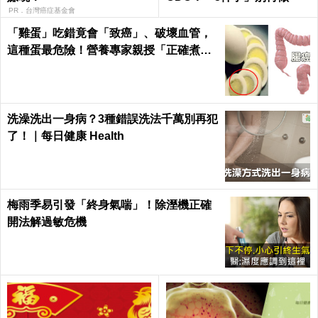
PR．台灣癌症基金會
「雞蛋」吃錯竟會「致癌」、破壞血管，
這種蛋最危險！營養專家親授「正確煮
法、吃法」｜每日健康Health
洗澡洗出一身病？3種錯誤洗法千萬別再犯
了！｜每日健康 Health
梅雨季易引發「終身氣喘」！除溼機正確
開法解過敏危機