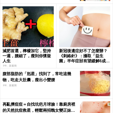
減肥首選，檸檬加它，堅持
新冠後遺症好不了怎麼辦？
一週，腰細了，瘦到你懷疑
《刺絡針》：攝取「益生
人生
菌」半年症狀有望緩解6成以
上
PR．新素簡
腹部脂肪的「剋星」找到了，常吃這幾
物，吃走大肚囊，瘦出小蠻腰
PR．新素簡
再亂擠痘痘＝自找坑疤月球臉！靠廚房裡
的天然抗痘救星，輕鬆兩招醜女變正妹｜