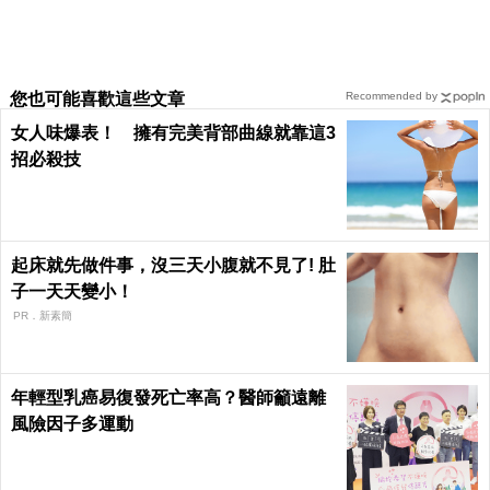
您也可能喜歡這些文章
Recommended by
女人味爆表！ 擁有完美背部曲線就靠這3
招必殺技
起床就先做件事，沒三天小腹就不見了! 肚
子一天天變小！
PR．新素簡
年輕型乳癌易復發死亡率高？醫師籲遠離
風險因子多運動