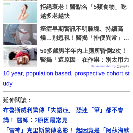
白質、油脂
拒絕衰老！醫點名「5類食物」吃
越多老越快
癌症早期警訊不明腫塊、持續高
燒…別忽視！醫揭「排便異常」也
可能是癌症前兆
50多歲男半年內上廁所昏倒2次！
醫揭「這原因」在作祟：別太用力
Recommended by
10 year, population based, prospective cohort st
udy
延伸閱讀：
布魯斯威利驚傳「失語症」 恐連「筆」都不會
講！ 醫師：2原因最常見
「雷神」克里斯驚傳息影！ 起因竟是「阿茲海默