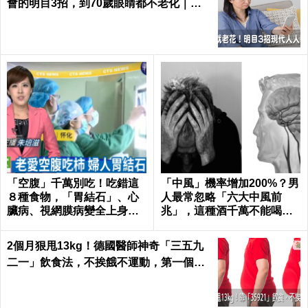
會的明目3招，到70歲眼睛都不老化｜每
日健康 Health
「空腹」千萬別吃！吃錯這
「中風」機率增加200%？男
８種食物，「胃結石」、心
人最常忽略「六大中風前
臟病、視網膜病變全上身｜
兆」，這種酒千萬不能喝｜
每日健康Health
每日健康 Health
2個月狠甩13kg！德國醫師神奇「三五九
二一」飲食法，不挨餓不運動，第一個月
就能見證奇蹟｜每日健康 Health