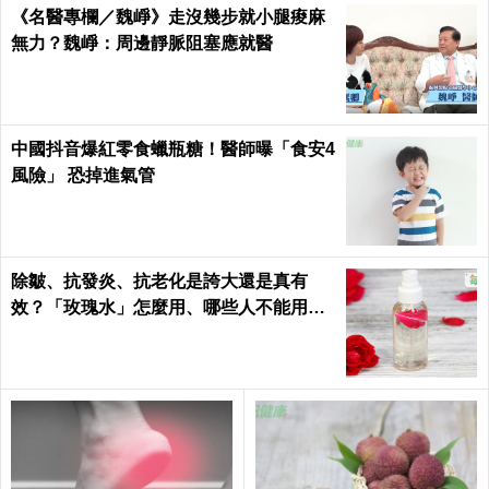
《名醫專欄／魏崢》走沒幾步就小腿痠麻
無力？魏崢：周邊靜脈阻塞應就醫
中國抖音爆紅零食蠟瓶糖！醫師曝「食安4
風險」 恐掉進氣管
除皺、抗發炎、抗老化是誇大還是真有
效？「玫瑰水」怎麼用、哪些人不能用｜
每日健康 Health