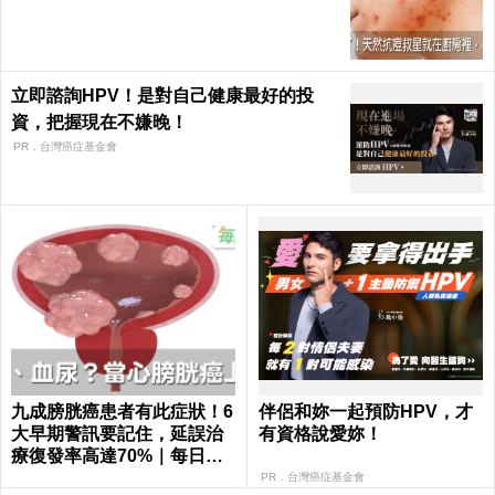
每日健康 Health
立即諮詢HPV！是對自己健康最好的投
資，把握現在不嫌晚！
PR．台灣癌症基金會
九成膀胱癌患者有此症狀！6
伴侶和妳一起預防HPV，才
大早期警訊要記住，延誤治
有資格說愛妳！
療復發率高達70%｜每日健
康 Health
PR．台灣癌症基金會