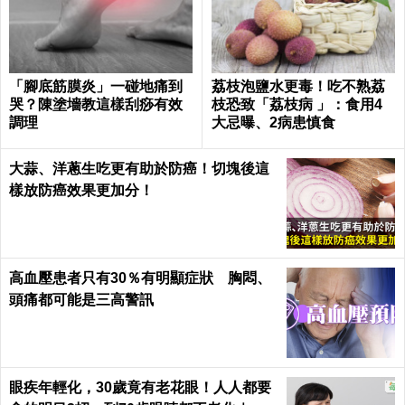
「腳底筋膜炎」一碰地痛到
荔枝泡鹽水更毒！吃不熟荔
哭？陳塗墻教這樣刮痧有效
枝恐致「荔枝病 」：食用4
調理
大忌曝、2病患慎食
大蒜、洋蔥生吃更有助於防癌！切塊後這
樣放防癌效果更加分！
高血壓患者只有30％有明顯症狀 胸悶、
頭痛都可能是三高警訊
眼疾年輕化，30歲竟有老花眼！人人都要