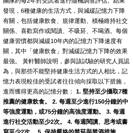
團隊約每2年對受試者進行隨機調查評估。結果
發現，6種健康的生活方式，與減緩記憶力下降
有關，包括健康飲食、規律運動、積極維持社交
關係、喜歡寫作或閱讀、不吸菸、不喝酒。每個
健康習慣都與減緩10年內的記憶力下降速度有
關，其中「健康飲食」對減緩記憶力下降的效果
最強。
黃軒醫師說明，參與該試驗的研究人員認
為，與那些不能堅持健康生活方式的人相比，記
憶力表現較佳的受試者往往傾向採取以下措施，
進而獲得更高的記憶分數：
1. 堅持至少攝取7種
推薦的健康飲食。
2. 每週至少進行150分鐘的中
等強度運動，或75分鐘的高強度運動。
3. 每週
進行社交活動至少2次。
4. 每週閱讀、思考或書
寫至少2次。
5. 保持嚴格的禁菸與禁酒措施。