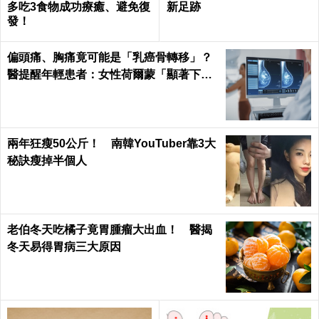
多吃3食物成功療癒、避免復
新足跡
發！
偏頭痛、胸痛竟可能是「乳癌骨轉移」？
醫提醒年輕患者：女性荷爾蒙「顯著下
降」最危險
兩年狂瘦50公斤！ 南韓YouTuber靠3大
秘訣瘦掉半個人
老伯冬天吃橘子竟胃腫瘤大出血！ 醫揭
冬天易得胃病三大原因