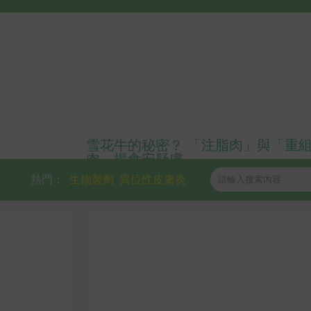
雪花牛的秘密？ 「注脂肉」與「重
肉」揭食安疑慮
熱門：
生物製劑
異位性皮膚炎