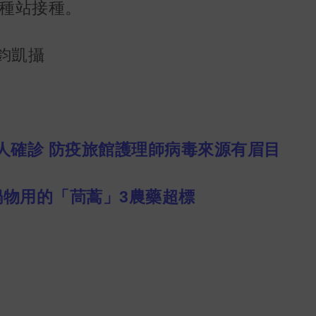
種站接種。
鈞凱攝
人確診 防疫旅館護理師病毒來源有眉目
鍋物用的「茼蒿」3農藥超標