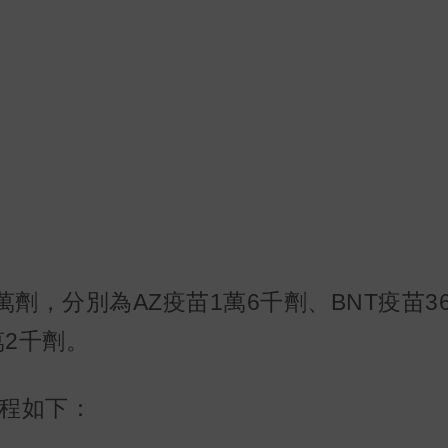
劑，分別為AZ疫苗1萬6千劑、BNT疫苗3
萬2千劑。
程如下：