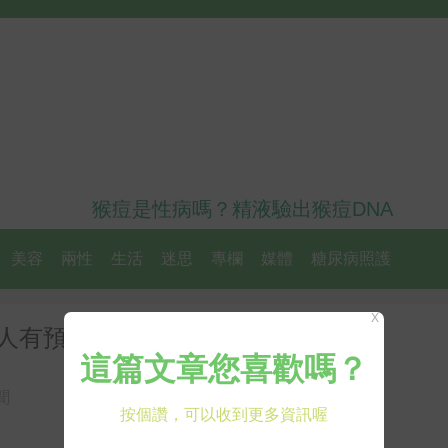
猴痘是性病嗎？精液驗出猴痘DNA
美容
兩性
生活
迷思
專欄
媒體
糖尿病照護
X
萬人有預約資格「只提供165萬劑」
聞