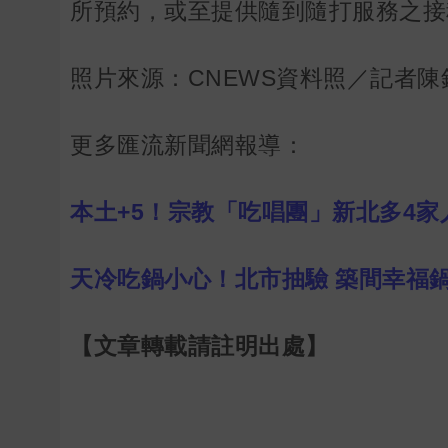
所預約，或至提供隨到隨打服務之接
照片來源：CNEWS資料照／記者陳
更多匯流新聞網報導：
本土+5！宗教「吃唱團」新北多4家
天冷吃鍋小心！北市抽驗 築間幸福
【文章轉載請註明出處】