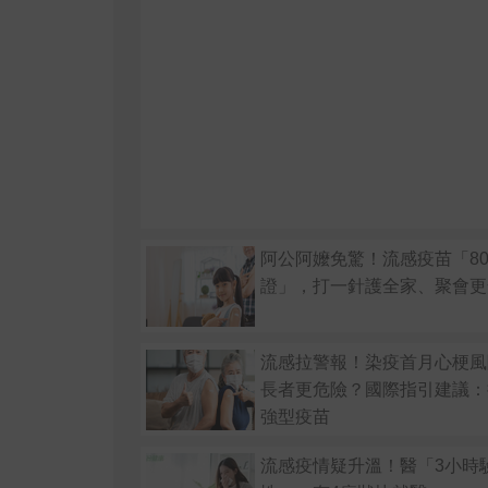
阿公阿嬤免驚！流感疫苗「8
證」，打一針護全家、聚會更
流感拉警報！染疫首月心梗風
長者更危險？國際指引建議：
強型疫苗
流感疫情疑升溫！醫「3小時