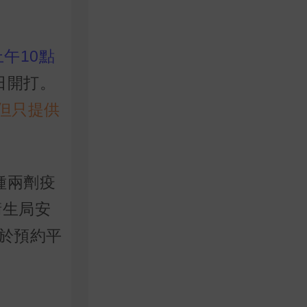
上午10點
日開打。
，但只提供
種兩劑疫
衛生局安
於預約平