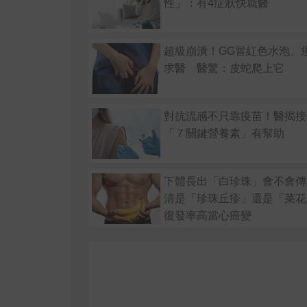
性」：有4症狀快就醫
超級崩潰！GG冒紅色水泡、
求醫 醫驚：皮蛇爬上它
對抗流感不只靠疫苗！醫揭接
「７關鍵營養素」有幫助
下體長出「白珍珠」會不會傳
清是「珍珠丘疹」還是「菜花
復發率高當心癌變