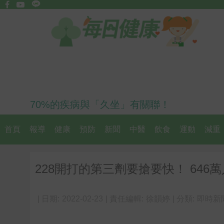
70%的疾病與「久坐」有關聯！
首頁
報導
健康
預防
新聞
中醫
飲食
運動
減重
228開打的第三劑要搶要快！ 646
| 日期:
2022-02-23
| 責任編輯:
徐韻婷
| 分類:
即時新