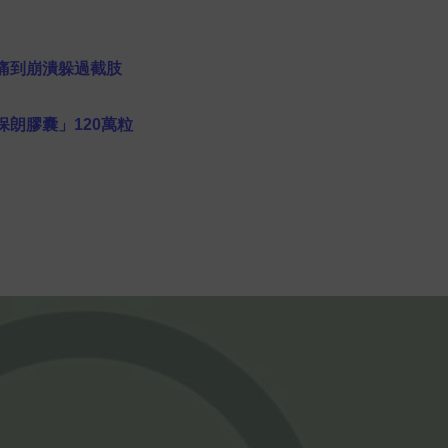
痛到崩潰躲過截肢
朗膠囊」120萬粒