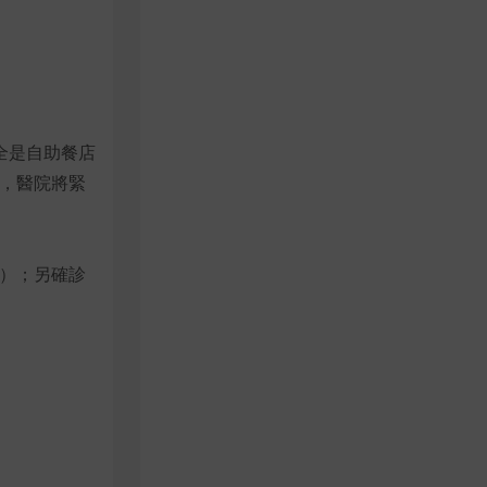
全是自助餐店
，醫院將緊
性）；另確診