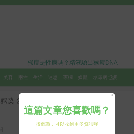
猴痘是性病嗎？精液驗出猴痘DNA
美容
兩性
生活
迷思
專欄
媒體
糖尿病照護
X
內感染 2藥事人員最早「這天」就
聞