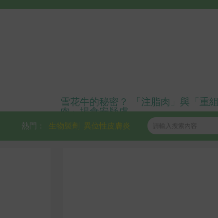
雪花牛的秘密？ 「注脂肉」與「重
肉」揭食安疑慮
熱門：
生物製劑
異位性皮膚炎