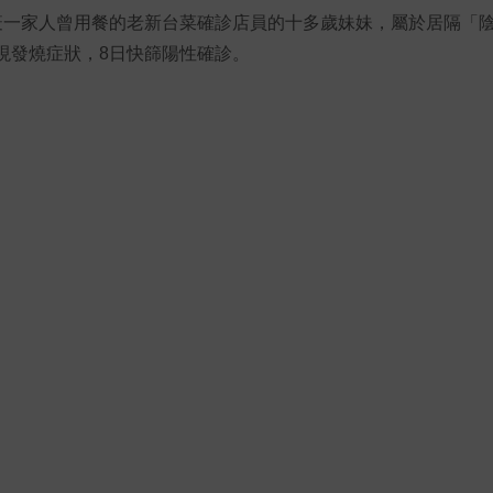
染疫一家人曾用餐的老新台菜確診店員的十多歲妹妹，屬於居隔「
出現發燒症狀，8日快篩陽性確診。