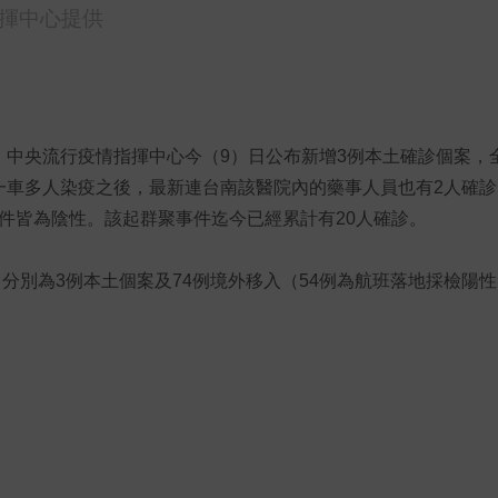
指揮中心提供
！中央流行疫情指揮中心今（9）日公布新增3例本土確診個案，
一車多人染疫之後，最新連台南該醫院內的藥事人員也有2人確診
33件皆為陰性。該起群聚事件迄今已經累計有20人確診。
例，分別為3例本土個案及74例境外移入（54例為航班落地採檢陽