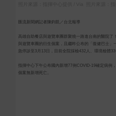
照片來源：指揮中心提供 / Via 照片來源：
匯流新聞網記者陳鈞凱／台北報導
高雄自助餐店與遊覽車團群聚燒一路進台南的醫院了
與遊覽車團的衍生個案，且繼昨公布的「復健巴士」
急停診至3月13日，目前全院採檢432人、環境檢體
指揮中心下午公布國內新增77例COVID-19確定病
個案無新增死亡。