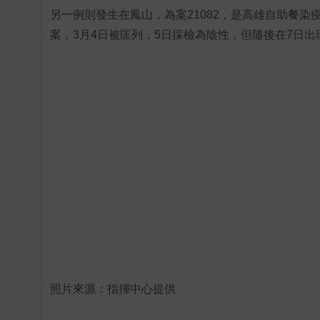
另一例則發生在鳳山，為案21082，是高雄自助餐
案，3月4日被匡列，5日採檢為陰性，但隨後在7日
照片來源：指揮中心提供