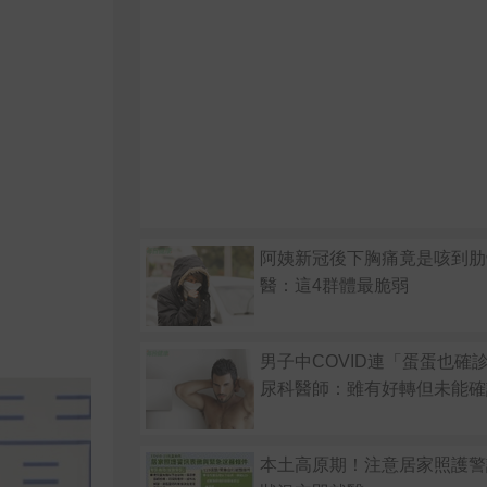
阿姨新冠後下胸痛竟是咳到
醫：這4群體最脆弱
男子中COVID連「蛋蛋也確
尿科醫師：雖有好轉但未能確
本土高原期！注意居家照護警