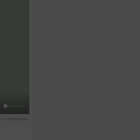
M
d by 
GliaStudios