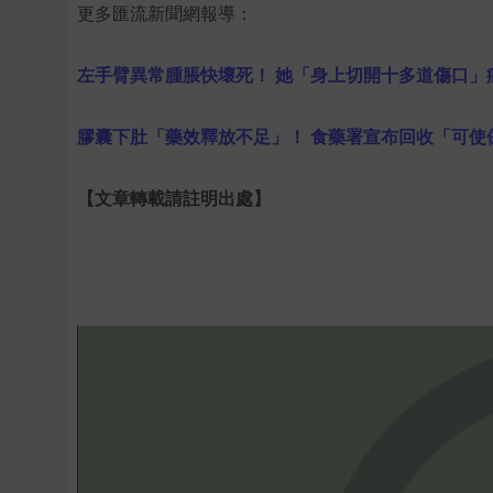
更多匯流新聞網報導：
左手臂異常腫脹快壞死！ 她「身上切開十多道傷口」
膠囊下肚「藥效釋放不足」！ 食藥署宣布回收「可使保
【文章轉載請註明出處】