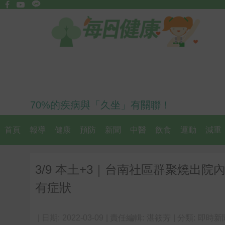
70%的疾病與「久坐」有關聯！
首頁
報導
健康
預防
新聞
中醫
飲食
運動
減重
3/9 本土+3｜台南社區群聚燒出院
有症狀
| 日期:
2022-03-09
| 責任編輯:
湛筱芳
| 分類:
即時新