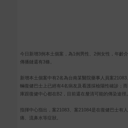
今日新增3例本土個案，為1例男性、2例女性，年齡介
傳播鏈還有3條。
新增本土個案中有2名為台南某醫院藥事人員案21083
輛復健巴士上已經有4名病友及看護採檢陽性確診；
庫跟復健中心都在B2，目前還在釐清可能的傳染途徑
指揮中心指出，案21083、案21084是在復健巴
痛、流鼻水等症狀。