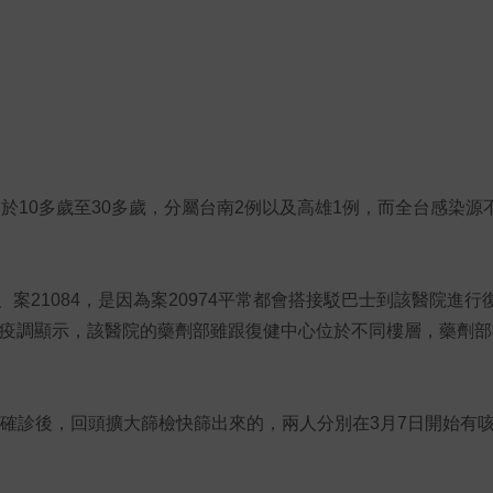
於10多歲至30多歲，分屬台南2例以及高雄1例，而全台感染源
、案21084，是因為案20974平常都會搭接駁巴士到該醫院進
而疫調顯示，該醫院的藥劑部雖跟復健中心位於不同樓層，藥劑部
。
士有人確診後，回頭擴大篩檢快篩出來的，兩人分別在3月7日開始有