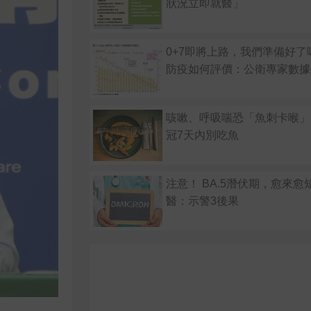
狀況立即就醫」
0+7即將上路，我們準備好了
防疫如何評價：公衛專家數據
咳嗽、呼吸喘恐「魚刺卡喉」
冠7天內別吃魚
注意！ BA.5潛伏期，愈來愈
醫：示警3後果