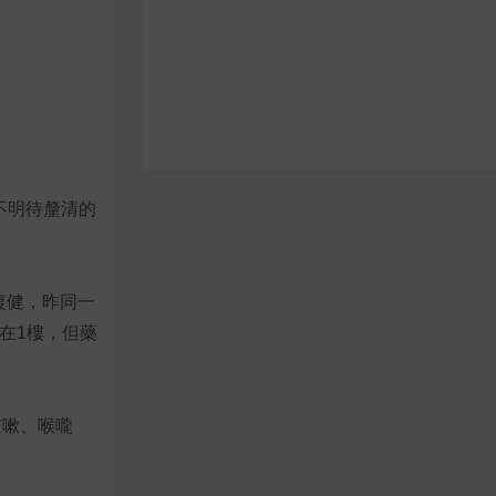
不明待釐清的
行復健，昨同一
在1樓，但藥
咳嗽、喉嚨