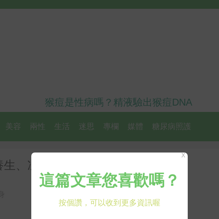
猴痘是性病嗎？精液驗出猴痘DNA
美容
兩性
生活
迷思
專欄
媒體
糖尿病照護
X
養生、凍齡秘訣公開
身