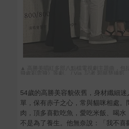
▲ 高勝美唱紅多部八點檔電視劇主題曲，包
飛處彩雲飛》等劇。 / Via 記者 郭懿慧攝影
54
歲的高勝美容貌依舊，身材纖細迷
單，保有赤子之心，常與貓咪相處。
肉，頂多喜歡吃魚，愛吃米飯、喝水
不是為了養生。他無奈說：「我不喜