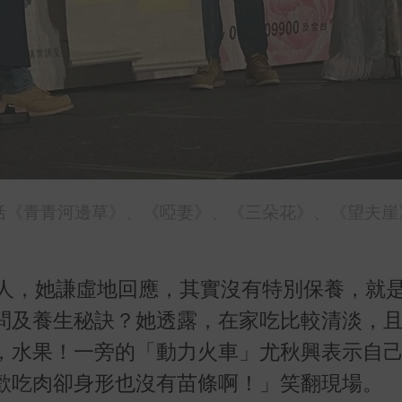
括《青青河邊草》、《啞妻》、《三朵花》、《望夫崖
人，她謙虛地回應，其實沒有特別保養，就
問及養生秘訣？她透露，在家吃比較清淡，
，水果！一旁的「動力火車」尤秋興表示自
歡吃肉卻身形也沒有苗條啊！」笑翻現場。