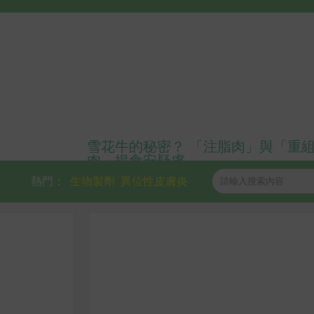
雪花牛的秘密？ 「注脂肉」與「重
肉」揭食安疑慮
熱門：
生物製劑
異位性皮膚炎