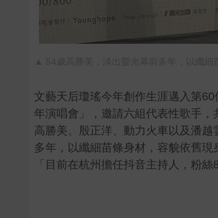
▲ 54歲高勝美，淡出螢光幕前多年，以纖細苗
文藝天后瓊瑤今年創作生涯邁入第
60
年演唱會」，邀請六組代表性歌手，
高勝美、殷正洋、動力火車以及潘越
多年，以纖細苗條身材，容貌依舊現
「目前在杭州擔任抖音主持人，粉絲