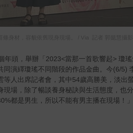
條身材，容貌依舊現身現場。 / Via 記者 郭懿慧攝影
個年頭，舉辦「
2023<
當那一首歌響起
>
瓊瑤
共同演繹瓊瑤不同階段的作品金曲。今
(6/5)
雲等人出席記者會，其中
54
歲高勝美，淡出
身現場，除了暢談養身秘訣與生活態度，也
80%
都是男生，所以不能有男主播在現場！