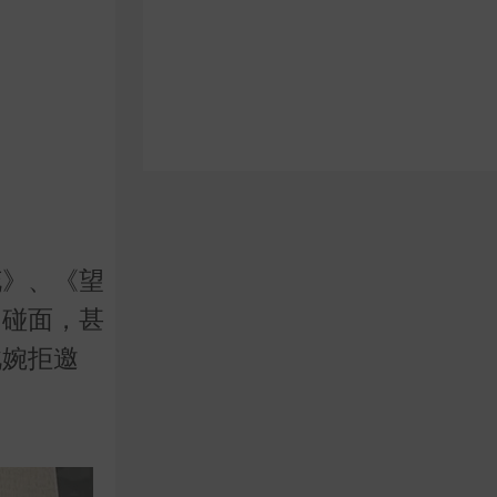
花》、《望
己碰面，甚
此婉拒邀