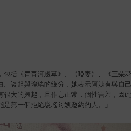
，包括《青青河邊草》、《啞妻》、《三朵
曲。談起與瓊瑤的緣分，她表示阿姨有與自
有很大的興趣，且作息正常，個性害羞，因
能是第一個拒絕瓊瑤阿姨邀約的人。」