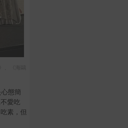
》、《海鷗
是心態簡
且不愛吃
己吃素，但