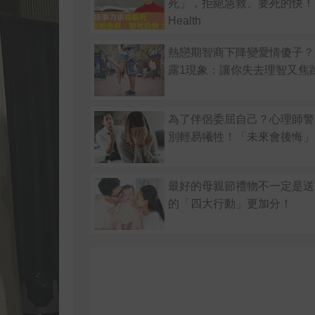
死」，拒絕急救、要死的快！
Health
熱戀期智商下降變愛情傻子？
露1現象：讓你失去理智又焦
為了伴侶委屈自己？心理師警
別輕易犧牲！「未來會後悔」
最好的母親節禮物不一定是送
的「四大行動」更加分！