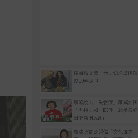
胰臟癌又奪一命，知名瓊瑤演
癌10年過世
瓊瑤說出「失智症」家屬的困
「五招」和「陪伴」就是最好
日健康 Health
瓊瑤臉書公開信「交代後事」