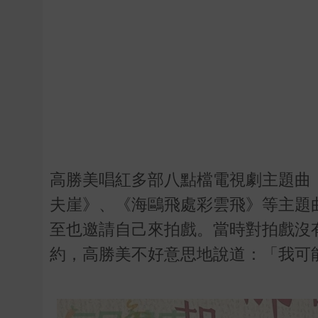
高勝美唱紅多部八點檔電視劇主題曲
夫崖》、《海鷗飛處彩雲飛》等主題
至也邀請自己來拍戲。當時對拍戲沒
約，高勝美不好意思地說道：「我可