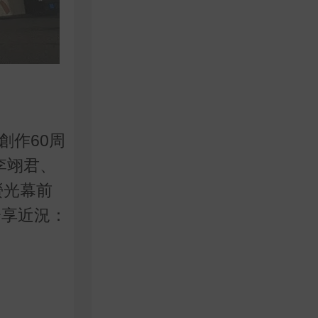
創作
60
周
李翊君、
螢光幕前
分享近況：
」