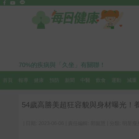
70%的疾病與「久坐」有關聯！
首頁
報導
健康
預防
新聞
中醫
飲食
運動
減重
54歲高勝美超狂容貌與身材曝光！
| 日期:
2023-06-06
| 責任編輯:
郭懿慧
| 分類:
明星瘦