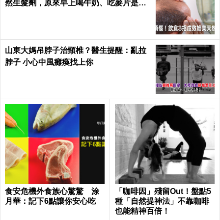
然生髮劑，原來早上喝牛奶、吃麥片是錯
的？｜每日健康 Health
山東大媽吊脖子治頸椎？醫生提醒：亂拉
脖子 小心中風癱瘓找上你
食安危機外食族心驚驚 涂
「咖啡因」殘留Out！盤點5
月華：記下6點讓你安心吃
種「自然提神法」不靠咖啡
也能精神百倍！