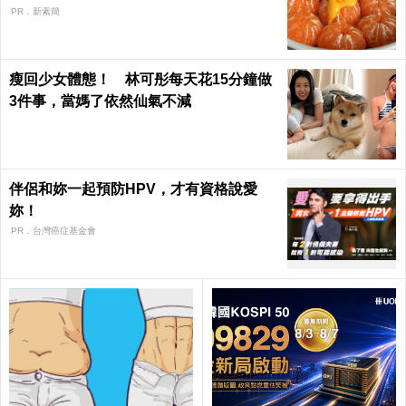
PR．新素簡
瘦回少女體態！ 林可彤每天花15分鐘做
3件事，當媽了依然仙氣不減
伴侶和妳一起預防HPV，才有資格說愛
妳！
PR．台灣癌症基金會