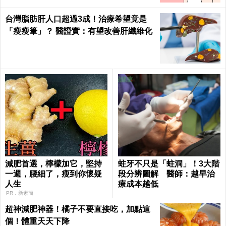
台灣脂肪肝人口超過3成！治療希望竟是
「瘦瘦筆」？ 醫證實：有望改善肝纖維化
減肥首選，檸檬加它，堅持
蛀牙不只是「蛀洞」！3大階
一週，腰細了，瘦到你懷疑
段分辨圖解 醫師：越早治
人生
療成本越低
PR．新素簡
超神減肥神器！橘子不要直接吃，加點這
個！體重天天下降