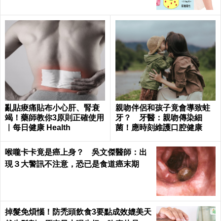
亂貼痠痛貼布小心肝、腎衰
親吻伴侶和孩子竟會導致蛀
竭！藥師教你3原則正確使用
牙？ 牙醫：親吻傳染細
｜每日健康 Health
菌！應時刻維護口腔健康
喉嚨卡卡竟是癌上身？ 吳文傑醫師：出
現３大警訊不注意，恐已是食道癌末期
掉髮免煩惱！防禿頭飲食3要點成效媲美天