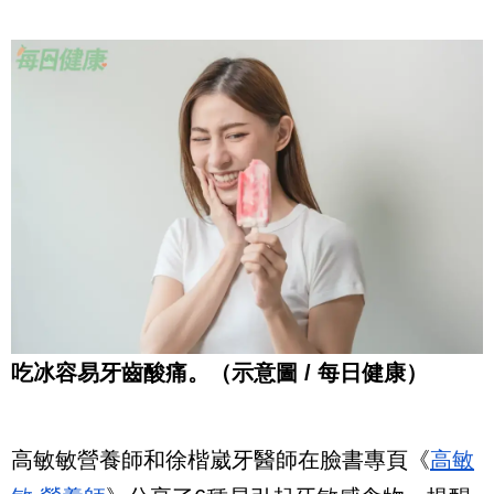
吃冰容易牙齒酸痛。（示意圖 / 每日健康）
高敏敏營養師和徐楷崴牙醫師在臉書專頁《
高敏