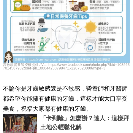
高敏敏營養師授權提供 / Via https://www.facebook.com/photo.php?fbid=103563
7014587982&set=pb.100044250798471.-2207520000&type=3
不論你是牙齒敏感還是不敏感，營養師和牙醫師
都希望你能擁有健康的牙齒，這樣才能大口享受
美食，祝福大家都有健康的牙齒。
「卡到陰」怎麼辦？達人：這樣拜
土地公輕鬆化解