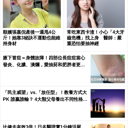
順嬪張嘉倪產後一週甩4公
常吃東西卡渣！小心「4大牙
斤！她靠3秘訣不運動也能維
齒危機」找上身 醫師：嚴
持身材
重恐怕要抽神經
腋下冒痘＝身體故障！四部位長痘痘當心
發炎、化膿、潰爛，愛抽菸和肥胖者更要
小心｜每日健康 Health
「民主威望」vs.「放任型」！教養方式大
PK 誰贏誰輸？ 4大類父母養出不同性格的
孩子
比健走有效3倍！日名醫證實1分鐘活屍