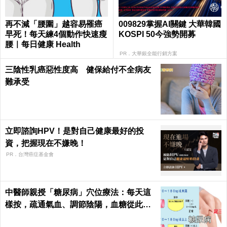
再不減「腰圍」越容易罹癌
009829掌握AI關鍵 大華韓國
早死！每天練4個動作快速瘦
KOSPI 50今強勢開募
腰｜每日健康 Health
PR．大華銀全能行銷方案
三陰性乳癌惡性度高 健保給付不全病友
難承受
立即諮詢HPV！是對自己健康最好的投
資，把握現在不嫌晚！
PR．台灣癌症基金會
中醫師親授「糖尿病」穴位療法：每天這
樣按，疏通氣血、調節陰陽，血糖從此乖
乖聽話！