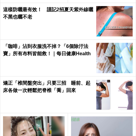
這樣防曬最有效！ 謹記2招夏天紫外線曬
不黑也曬不老
「咖啡」沾到衣服洗不掉？「6個除汙法
寶」所有布料皆能救！｜每日健康Health
矯正「椎間盤突出」只要三招 睡前、起
床各做一次輕鬆把脊椎「喬」回來