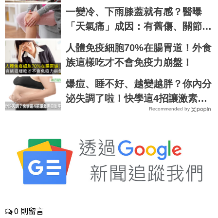
一變冷、下雨膝蓋就有感？醫曝
「天氣痛」成因：有舊傷、關節發
炎更要命
人體免疫細胞70%在腸胃道！外食
族這樣吃才不會免疫力崩盤！
爆痘、睡不好、越變越胖？你內分
泌失調了啦！快學這4招讓激素自
Recommended by
動平衡｜每日健康 Health