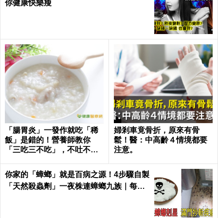
你健康快樂瘦
「腸胃炎」一發作就吃「稀
婦剎車竟骨折，原來有骨
飯」是錯的！營養師教你
鬆！醫：中高齡４情境都要
「三吃三不吃」，不吐不
注意。
拉、腸胃速速好｜每日健康
Health
你家的「蟑螂」就是百病之源！4步驟自製
「天然殺蟲劑」一夜株連蟑螂九族｜每日
健康 Health