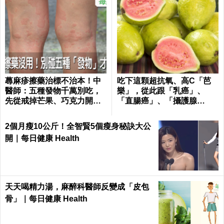
蕁麻疹擦藥治標不治本！中
吃下這顆超抗氧、高C「芭
醫師：五種發物千萬別吃，
樂」，從此跟「乳癌」、
先從戒掉芒果、巧克力開始
「直腸癌」、「攝護腺
｜每日健康 Health
癌」、「甲腫」一刀兩斷！
2個月瘦10公斤！全智賢5個瘦身秘訣大公
開｜每日健康 Health
天天喝精力湯，麻醉科醫師反變成「皮包
骨」｜每日健康 Health