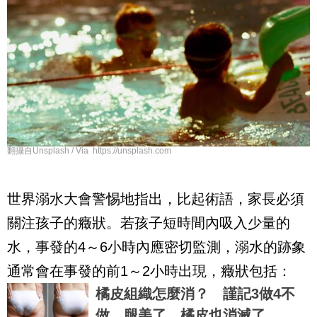
翻攝自Unsplash / Via https://unsplash.com
世界溺水大會警惕地指出，比起術語，家長必須
關注孩子的癥狀。若孩子短時間內吸入少量的
水，事發的4～6小時內應密切監測，溺水的跡象
通常會在事發的前1～2小時出現，癥狀包括：
橘皮組織怎麼消？ 謹記3做4不
做，腿美了、橘皮也消滅了