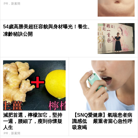
PR．新素簡
54歲高勝美超狂容貌與身材曝光！養生、
凍齡秘訣公開
減肥首選，檸檬加它，堅持
【SNQ愛健康】氣喘患者病
一週，腰細了，瘦到你懷疑
識感低 嚴重者當心急性呼
人生
吸衰竭
PR．新素簡