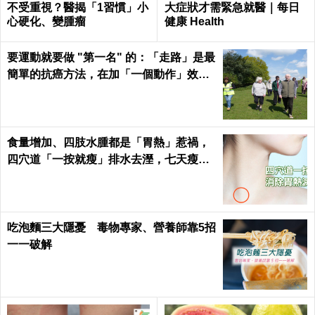
不受重視？醫揭「1習慣」小
大症狀才需緊急就醫｜每日
心硬化、變腫瘤
健康 Health
要運動就要做 "第一名" 的：「走路」是最
簡單的抗癌方法，在加「一個動作」效果
倍增！
食量增加、四肢水腫都是「胃熱」惹禍，
四穴道「一按就瘦」排水去溼，七天瘦三
斤不復胖｜每日健康 Health
吃泡麵三大隱憂 毒物專家、營養師靠5招
一一破解