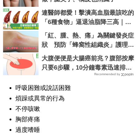
連醫師都愛！擊潰高血脂最該吃的
「6種食物」逼退油脂降三高｜每
日健康 Health
「紅、腫、熱、痛」為關鍵發炎症
狀 預防「蜂窩性組織炎」護理師
指導七招
大腹便便是大腸癌前兆？腹部按摩
只要6步驟，10分鐘毒素迅速排空
Recommended by
｜每日健康 Health
呼吸困難或說話困難
煩躁或異常的行為
不停咳嗽
胸部疼痛
過度嗜睡