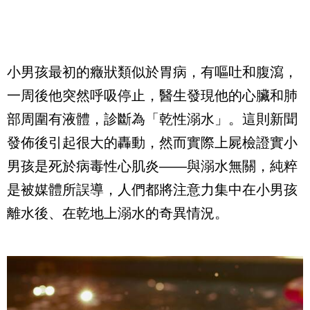
小男孩最初的癥狀類似於胃病，有嘔吐和腹瀉，
一周後他突然呼吸停止，醫生發現他的心臟和肺
部周圍有液體，診斷為「乾性溺水」。這則新聞
發佈後引起很大的轟動，然而實際上屍檢證實小
男孩是死於病毒性心肌炎——與溺水無關，純粹
是被媒體所誤導，人們都將注意力集中在小男孩
離水後、在乾地上溺水的奇異情況。