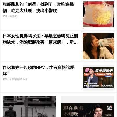
腹部脂肪的「剋星」找到了，常吃這幾
物，吃走大肚囊，瘦出小蠻腰
PR．新素簡
日本女性長壽喝水法：早晨這樣喝防止細
胞缺水，消除肥胖改善「糖尿病」，新陳
代謝加速25%！
伴侶和妳一起預防HPV，才有資格說愛
妳！
PR．台灣癌症基金會