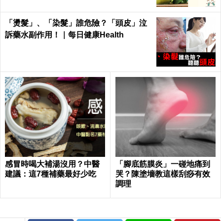
「燙髮」、「染髮」誰危險？「頭皮」泣
訴藥水副作用！｜每日健康Health
感冒時喝大補湯沒用？中醫
「腳底筋膜炎」一碰地痛到
建議：這7種補藥最好少吃
哭？陳塗墻教這樣刮痧有效
調理