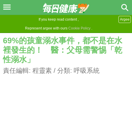
If you keep read content ,
Argee
Represent argee with ours
Cookie Policy
.
69%的孩童溺水事件，都不是在水
裡發生的！ 醫：父母需警惕「乾
性溺水」
責任編輯:
程靈素
/ 分類:
呼吸系統