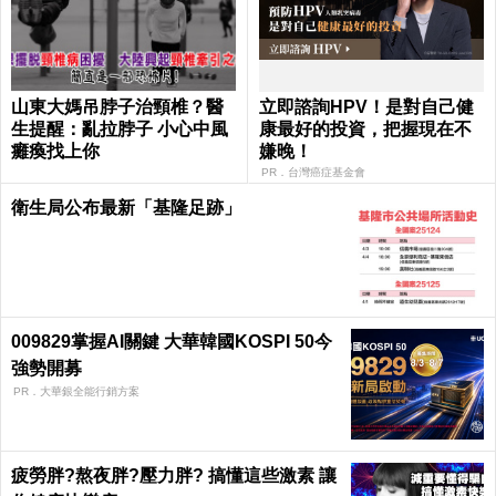
山東大媽吊脖子治頸椎？醫
立即諮詢HPV！是對自己健
生提醒：亂拉脖子 小心中風
康最好的投資，把握現在不
癱瘓找上你
嫌晚！
PR．台灣癌症基金會
衛生局公布最新「基隆足跡」
009829掌握AI關鍵 大華韓國KOSPI 50今
強勢開募
PR．大華銀全能行銷方案
疲勞胖?熬夜胖?壓力胖? 搞懂這些激素 讓