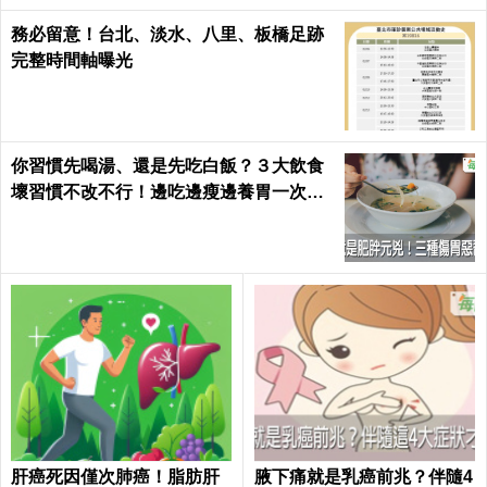
務必留意！台北、淡水、八里、板橋足跡
完整時間軸曝光
你習慣先喝湯、還是先吃白飯？３大飲食
壞習慣不改不行！邊吃邊瘦邊養胃一次做
到｜每日健康 Health
肝癌死因僅次肺癌！脂肪肝
腋下痛就是乳癌前兆？伴隨4