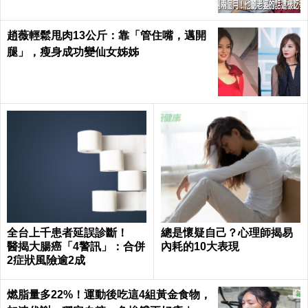
趙薇輕鬆甩肉13公斤：靠「管住嘴，邁開
腿」，瘦身成功變仙女姊姊
全台上千患者延誤診斷！
總是懷疑自己？心理師揭易
醫揭大腸癌「4警訊」：合併
內耗的10大表現
2症狀風險逾2成
燃脂量多22%！運動後吃這4組黃金食物，