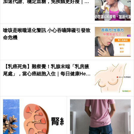
加速代謝、穩定血糖，免挨餓更好瘦｜每
日健康 Health
嗆咳是喉嚨退化警訊 小心吞嚥障礙引發致
命危機
【乳癌死角】難察覺！乳腺末端「乳房腋
尾處」，當心癌細胞入住｜每日健康Healt
h