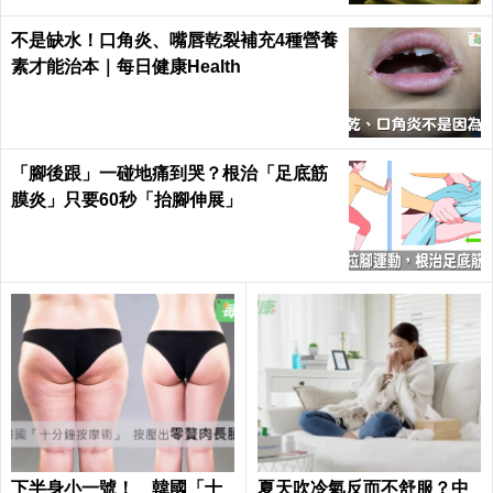
不是缺水！口角炎、嘴唇乾裂補充4種營養
素才能治本｜每日健康Health
「腳後跟」一碰地痛到哭？根治「足底筋
膜炎」只要60秒「抬腳伸展」
下半身小一號！ 韓國「十
夏天吹冷氣反而不舒服？中