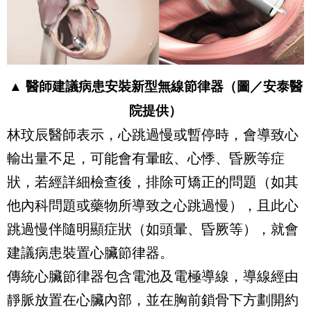
▲ 醫師建議病患安裝新型無線節律器（圖／安泰醫
院提供）
林玟辰醫師表示，心跳過慢或暫停時，會導致心
輸出量不足，可能會有暈眩、心悸、昏厥等症
狀，若經詳細檢查後，排除可矯正的問題（如其
他內科問題或藥物所導致之心跳過慢），且此心
跳過慢伴隨明顯症狀（如頭暈、昏厥等），就會
建議病患裝置心臟節律器。
傳統心臟節律器包含電池及電極導線，導線經由
靜脈放置在心臟內部，並在胸前鎖骨下方劃開約