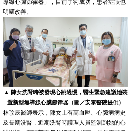
導線心臟節律器」，目前手術成功，患者症狀也
明顯改善。
▲ 陳女洗腎時被發現心跳過慢，醫生緊急建議她裝
置新型無導線心臟節律器（圖／安泰醫院提供）
林玟辰醫師表示，陳女士有高血壓、心臟病病史
及長期洗腎，近期洗腎時護理人員監測到她的心