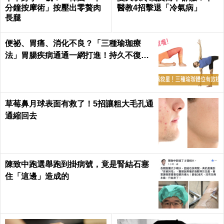
分鐘按摩術」按壓出零贅肉
醫教4招擊退「冷氣病」
長腿
便祕、胃痛、消化不良？「三種瑜珈療
法」胃腸疾病通通一網打進！持久不復
發！
草莓鼻月球表面有救了！5招讓粗大毛孔通
通縮回去
陳致中跑選舉跑到掛病號，竟是腎結石塞
住「這邊」造成的