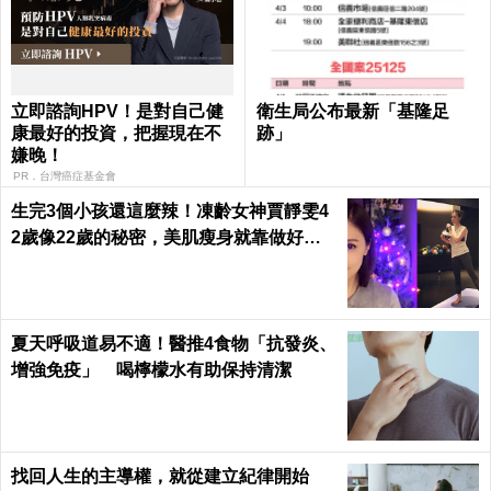
立即諮詢HPV！是對自己健
衛生局公布最新「基隆足
康最好的投資，把握現在不
跡」
嫌晚！
PR．台灣癌症基金會
生完3個小孩還這麼辣！凍齡女神賈靜雯4
2歲像22歲的秘密，美肌瘦身就靠做好這3
件事｜每日健康 Health
夏天呼吸道易不適！醫推4食物「抗發炎、
增強免疫」 喝檸檬水有助保持清潔
找回人生的主導權，就從建立紀律開始