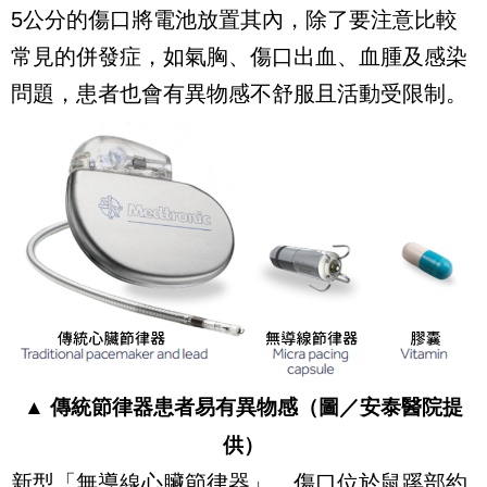
5公分的傷口將電池放置其內，除了要注意比較
常見的併發症，如氣胸、傷口出血、血腫及感染
問題，患者也會有異物感不舒服且活動受限制。
▲ 傳統節律器患者易有異物感（圖／安泰醫院提
供）
新型「無導線心臟節律器」，傷口位於鼠蹊部約