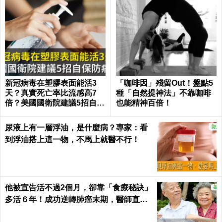
新冠病毒在塑膠表面能活3
「咖啡因」殘留Out！盤點5
天？真實死亡率比流感高7
種「自然提神法」不靠咖啡
倍？美國國衛院建議5招自保
也能精神百倍！
防病毒
尿液上有一層浮油，是什麼病？專家：看
到浮油搭上這一物，不馬上就醫不行！
他被宣告活不過2個月，卻靠「食療秘訣」
多活６年！成功逆轉肺癌末期，醫師直
呼：不可思議｜每日健康 Health