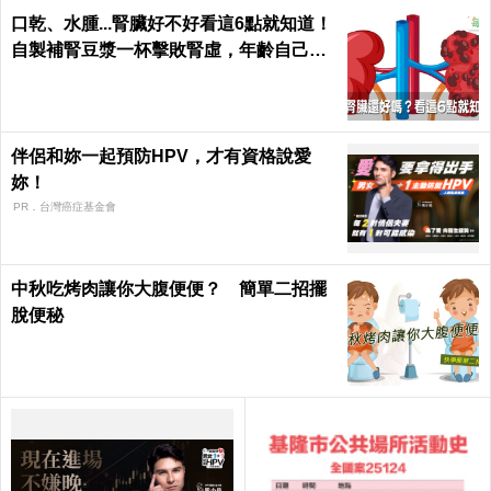
口乾、水腫...腎臟好不好看這6點就知道！
自製補腎豆漿一杯擊敗腎虛，年齡自己決
定｜每日健康 Health
伴侶和妳一起預防HPV，才有資格說愛
妳！
PR．台灣癌症基金會
中秋吃烤肉讓你大腹便便？ 簡單二招擺
脫便秘