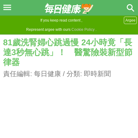
If you keep read content ,
Argee
Represent argee with ours
Cookie Policy
.
81歲洗腎婦心跳過慢 24小時竟「長
達3秒無心跳」！ 醫驚險裝新型節
律器
責任編輯:
每日健康
/ 分類:
即時新聞