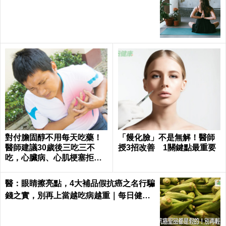
對付膽固醇不用每天吃藥！
「饅化臉」不是無解！醫師
醫師建議30歲後三吃三不
授3招改善 1關鍵點最重要
吃，心臟病、心肌梗塞拒門
外｜每日健康 Health
醫：眼睛擦亮點，4大補品假抗癌之名行騙
錢之實，別再上當越吃病越重｜每日健康
Health