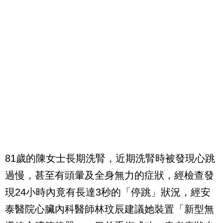
81歲的陳女士長期洗腎，近期洗腎時被發現心跳
過慢，甚至有頭暈及全身無力的症狀，經檢查發
現24小時內竟有長達3秒的「停跳」狀況，經安
泰醫院心臟內科醫師林玟辰建議她裝置「新型無