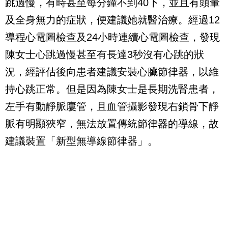
跳過慢，有時甚至每分鐘不到40下，並且有頭暈
及全身無力的症狀，便建議她就醫治療。經過12
導程心電圖檢查及24小時連續心電圖檢查，發現
陳女士心跳過慢甚至有長達3秒沒有心跳的狀
況，經評估後向患者建議安裝心臟節律器，以維
持心跳正常。但是因為陳女士是長期洗腎患者，
左手有動靜脈廔管，且血管攝影發現右鎖骨下靜
脈有明顯狹窄，無法放置傳統節律器的導線，故
建議裝置「新型無導線節律器」。