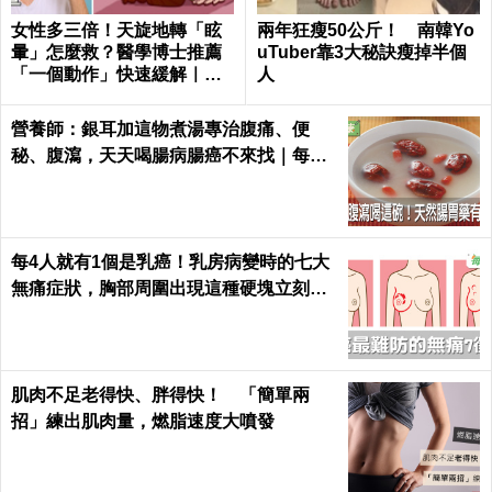
女性多三倍！天旋地轉「眩
兩年狂瘦50公斤！ 南韓Yo
暈」怎麼救？醫學博士推薦
uTuber靠3大秘訣瘦掉半個
「一個動作」快速緩解｜每
人
日健康Health
營養師：銀耳加這物煮湯專治腹痛、便
秘、腹瀉，天天喝腸病腸癌不來找｜每日
健康 Health
每4人就有1個是乳癌！乳房病變時的七大
無痛症狀，胸部周圍出現這種硬塊立刻就
醫｜每日健康 Health
肌肉不足老得快、胖得快！ 「簡單兩
招」練出肌肉量，燃脂速度大噴發