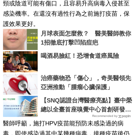
頸或陰道可能有傷口，且容易升高病毒入侵甚至
感染機率。在還沒有過性行為之前施打疫苗，保
護效果更好。
月球表面怎麼救？ 醫美醫師教你
1招徹底打擊凹陷痘疤
喝酒易臉紅！恐增食道癌風險
治癌藥物恐「傷心」，奇美醫領先
亞洲推動「腫瘤心臟保護」
【SNQ認證台灣醫療亮點】臺中榮
總以全臺首座嗅覺中心首創研發全
Recommended by
球新療法
醫師呼籲，施打HPV疫苗能預防未感染過的病
毒，即使感染過其中某幾種病毒，接種疫苗後仍