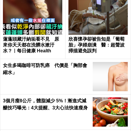
蓮蓬頭藏汙納垢看不見 原
欣喜懷孕卻被告知是「葡萄
來你天天都在洗髒水漱汙
胎」孕婦崩潰 醫：超聲波
水？｜每日健康 Health
掃描避免誤判
女生多喝咖啡可防乳癌 代價是「胸部會
縮水」
3個月瘦8公斤，體脂減少 5%！漸進式減
醣技巧曝光：4大提醒、3大心法快速瘦身