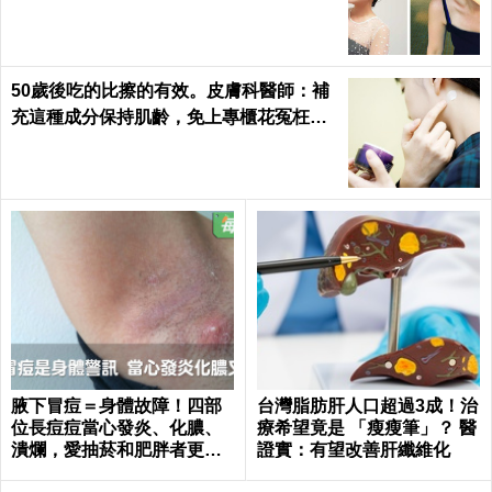
夜疲憊一顆痘痘也不長｜每日健康 Health
50歲後吃的比擦的有效。皮膚科醫師：補
充這種成分保持肌齡，免上專櫃花冤枉錢
｜每日健康Health
腋下冒痘＝身體故障！四部
台灣脂肪肝人口超過3成！治
位長痘痘當心發炎、化膿、
療希望竟是 「瘦瘦筆」？ 醫
潰爛，愛抽菸和肥胖者更要
證實：有望改善肝纖維化
小心｜每日健康 Health