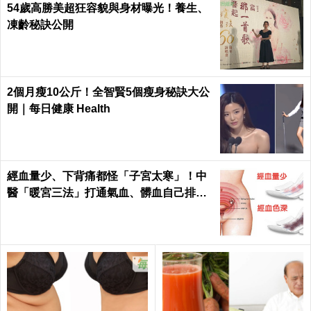
54歲高勝美超狂容貌與身材曝光！養生、
凍齡秘訣公開
2個月瘦10公斤！全智賢5個瘦身秘訣大公
開｜每日健康 Health
經血量少、下背痛都怪「子宮太寒」！中
醫「暖宮三法」打通氣血、髒血自己排｜
每日健康Health