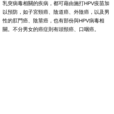
乳突病毒相關的疾病，都可藉由施打HPV疫苗加
以預防，如子宮頸癌、陰道癌、外陰癌，以及男
性的肛門癌、陰莖癌，也有部份與HPV病毒相
關。不分男女的癌症則有頭頸癌、口咽癌。