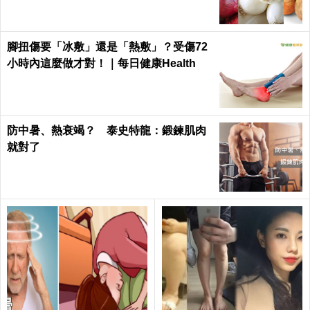
腳扭傷要「冰敷」還是「熱敷」？受傷72
小時內這麼做才對！｜每日健康Health
防中暑、熱衰竭？ 泰史特龍：鍛鍊肌肉
就對了