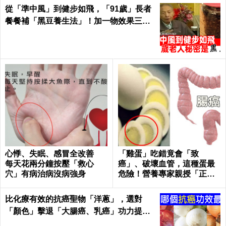
從「準中風」到健步如飛，「91歲」長者
餐餐補「黑豆養生法」！加一物效果三級
跳！｜每日健康 Health
心悸、失眠、感冒全改善
「雞蛋」吃錯竟會「致
每天花兩分鐘按壓「救心
癌」、破壞血管，這種蛋最
穴」有病治病沒病強身
危險！營養專家親授「正確
煮法、吃法」｜每日健康He
alth
比化療有效的抗癌聖物「洋蔥」，選對
「顏色」擊退「大腸癌、乳癌」功力提升1
00%！