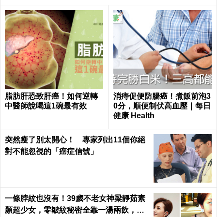
脂肪肝恐致肝癌！如何逆轉
消痔促便防腸癌！煮飯前泡3
中醫師說喝這1碗最有效
0分，順便制伏高血壓｜每日
健康 Health
突然瘦了別太開心！ 專家列出11個你絕
對不能忽視的「癌症信號」
一條脖紋也沒有！39歲不老女神梁靜茹素
顏超少女，零皺紋秘密全靠一湯兩飲，熬