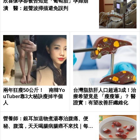
欣喜懷孕卻被告知是「葡萄胎」孕婦崩
潰 醫：超聲波掃描避免誤判
兩年狂瘦50公斤！ 南韓Yo
台灣脂肪肝人口超過3成！治
uTuber靠3大秘訣瘦掉半個
療希望竟是 「瘦瘦筆」？ 醫
人
證實：有望改善肝纖維化
營養師：銀耳加這物煮湯專治腹痛、便
秘、腹瀉，天天喝腸病腸癌不來找｜每日
健康 Health