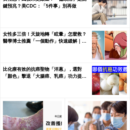
鍵預兆？美CDC：「5件事」別再做
女性多三倍！天旋地轉「眩暈」怎麼救？
醫學博士推薦「一個動作」快速緩解｜每
日健康Health
比化療有效的抗癌聖物「洋蔥」，選對
「顏色」擊退「大腸癌、乳癌」功力提升1
00%！