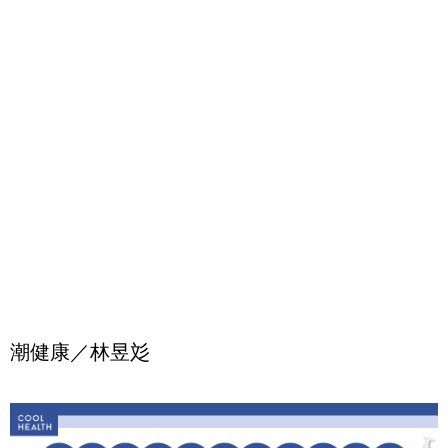
潮健康／林昱彣