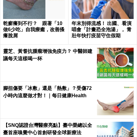
乾癬癢到不行？ 跟著「10
年末別得流感！ 出國、看演
做6少吃」自我療癒，改善搔
唱會「計畫恐全泡湯」， 青
癢脫屑
壯年快打疫苗守住假期
靈芝、黃耆抗腫瘤增強免疫力？ 中醫師建
議每天這樣喝一杯
腳扭傷要「冰敷」還是「熱敷」？受傷72
小時內這麼做才對！｜每日健康Health
【SNQ認證台灣醫療亮點】臺中榮總以全
臺首座嗅覺中心首創研發全球新療法