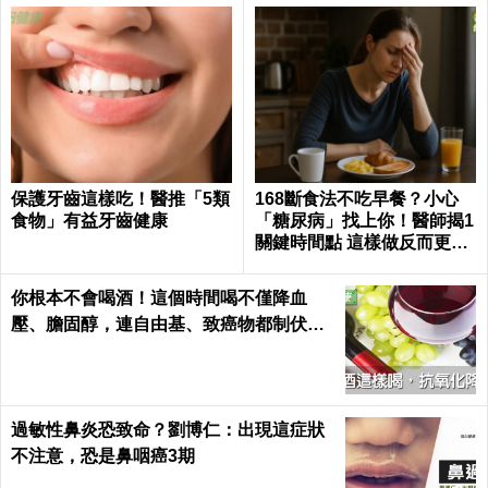
保護牙齒這樣吃！醫推「5類
168斷食法不吃早餐？小心
食物」有益牙齒健康
「糖尿病」找上你！醫師揭1
關鍵時間點 這樣做反而更易
胖
你根本不會喝酒！這個時間喝不僅降血
壓、膽固醇，連自由基、致癌物都制伏了
｜每日健康 Health
過敏性鼻炎恐致命？劉博仁：出現這症狀
不注意，恐是鼻咽癌3期