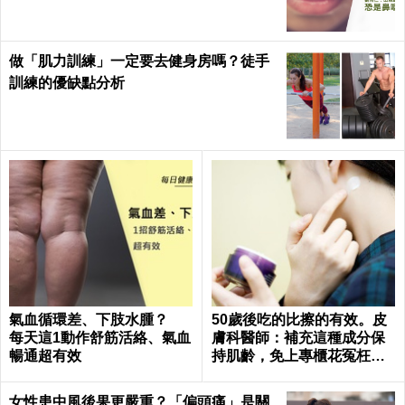
做「肌力訓練」一定要去健身房嗎？徒手
訓練的優缺點分析
氣血循環差、下肢水腫？
50歲後吃的比擦的有效。皮
每天這1動作舒筋活絡、氣血
膚科醫師：補充這種成分保
暢通超有效
持肌齡，免上專櫃花冤枉錢
｜每日健康Health
女性患中風後果更嚴重？「偏頭痛」是關