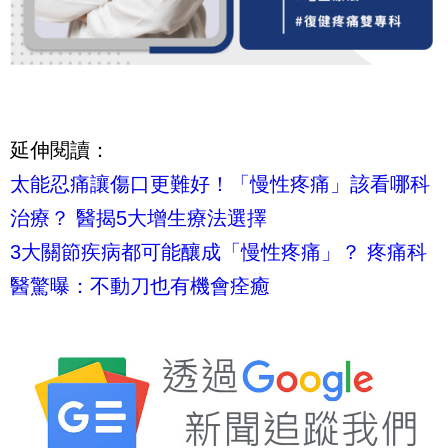
延伸閱讀：
太能忍痛讓傷口更難好！「慢性疼痛」該看哪科
治療？ 醫揭5大增生療法選擇
3大關節疾病都可能釀成「慢性疼痛」？ 疼痛科
醫驚曝：不動刀也有機會痊癒