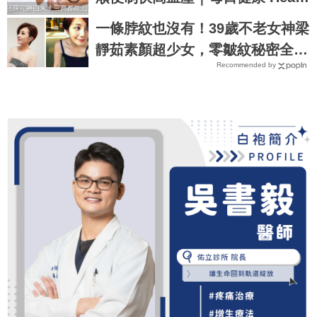
h
一條脖紋也沒有！39歲不老女神梁
靜茹素顏超少女，零皺紋秘密全靠
Recommended by
一湯兩飲，熬夜疲憊一顆痘痘也不
長｜每日健康 Health