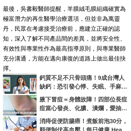
最後，吳書毅醫師提醒，羊膜絨毛膜組織確實為
極富潛力的再生醫學治療選項，但並非為萬靈
丹，民眾在考慮接受治療前，應建立正確的認
知，深入了解不同產品間的差異，並將安全性、
有效性與專業性作為最高指導原則，與專業醫師
充分溝通，方能在邁向康復的道路上做出最佳抉
擇。
鈣質不足不只骨頭痛！9成台灣人
缺鈣：恐引發心悸、失眠、手麻等
問題
腋下冒痘＝身體故障！四部位長痘
痘當心發炎、化膿、潰爛，愛抽菸
和肥胖者更要小心｜每日健康 Hea
消痔促便防腸癌！煮飯前泡30分，
lth
順便制伏高血壓｜每日健康 Healt