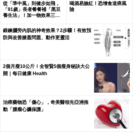
從「準中風」到健步如飛，
喝酒易臉紅！恐增食道癌風
「91歲」長者餐餐補「黑豆
險
養生法」！加一物效果三級
跳！｜每日健康 Health
鍛鍊膕旁內肌的神奇效果？2步驟！有效預
防與改善膝蓋問題、動作更靈活
2個月瘦10公斤！全智賢5個瘦身秘訣大公
開｜每日健康 Health
治癌藥物恐「傷心」，奇美醫領先亞洲推
動「腫瘤心臟保護」