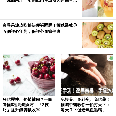
「減脂果汁」切割肥肉塑成肌肉超簡單｜
每日健康 Health
奇異果連皮吃解決便祕問題！權威醫教你
五個護心守則，保護心血管健康
狂吃櫻桃、葡萄補鐵？一圖
免摸骨、免針灸、免吃藥！
看懂8種高鐵食材 「2技
權威中醫教你一拍打天下：
巧」提升鐵質吸收率
每天９下促進氣血循環、活
絡筋骨｜每日健康 Health