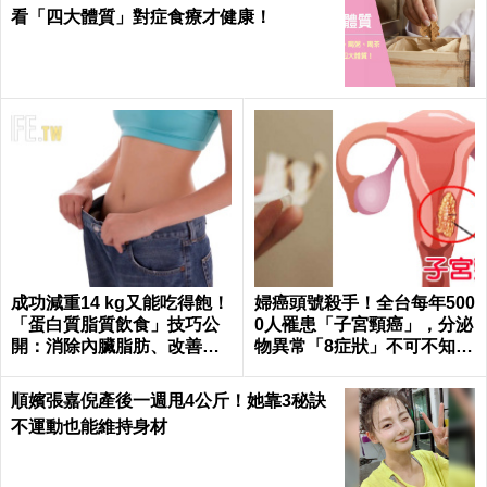
看「四大體質」對症食療才健康！
成功減重14 kg又能吃得飽！
婦癌頭號殺手！全台每年500
「蛋白質脂質飲食」技巧公
0人罹患「子宮頸癌」，分泌
開：消除內臟脂肪、改善糖
物異常「8症狀」不可不知｜
尿病
每日健康Health
順嬪張嘉倪產後一週甩4公斤！她靠3秘訣
不運動也能維持身材