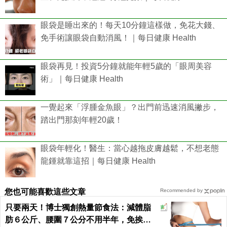
眼袋是睡出來的！每天10分鐘這樣做，免花大錢、
免手術讓眼袋自動消風！｜每日健康 Health
眼袋再見！投資5分鐘就能年輕5歲的「眼周美容
術」｜每日健康 Health
一覺起來「浮腫金魚眼」？出門前迅速消風撇步，
踏出門那刻年輕20歲！
眼袋年輕化！醫生：當心越拖皮膚越鬆，不想老態
龍鍾就靠這招｜每日健康 Health
您也可能喜歡這些文章
Recommended by
只要兩天！博士獨創熱量節食法：減體脂
肪６公斤、腰圍７公分不用半年，免挨餓