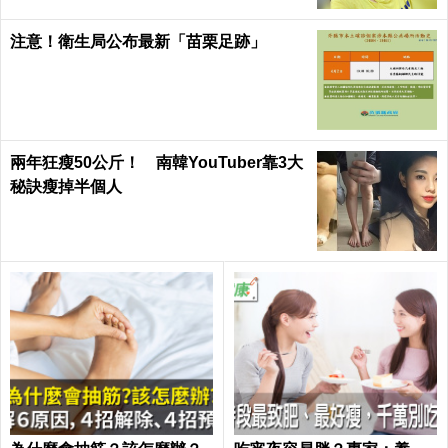
注意！衛生局公布最新「苗栗足跡」
兩年狂瘦50公斤！ 南韓YouTuber靠3大
秘訣瘦掉半個人