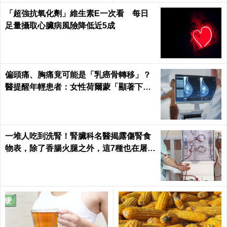
「超強抗氧化劑」維生素E一次看 每日
足量攝取心臟病風險降低近5成
偏頭痛、胸痛竟可能是「乳癌骨轉移」？
醫提醒年輕患者：女性荷爾蒙「顯著下
降」最危險
一堆人吃到洗腎！腎臟科名醫揭露傷腎食
物表，除了香腸火腿之外，這7種也在屠殺
腎臟健康｜每日健康 Health