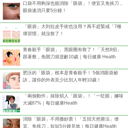
口袋不用夠深也能消除「眼袋」！便宜又免挨刀，
眼袋速消只要5分鐘！
「眼袋」大到拉皮手術也沒用？再不趕緊戒「7種
壞習慣」就沒救了！
青春殺手「眼袋」、黑眼圈有救了！「天然8招」
跟著敷，免開刀就逆齡10歲｜每日健康 Health
肥沃的「眼袋」根本是青春殺手！ 5個消眼袋祕
訣，讓你的外表至少比別人年輕10歲！
「兩個動作」抹除煩人「眼袋」！「一眨眼」嬸味
大減87%｜每日健康Health
消除「眼袋」不用撒鈔票！「五招天然療法」便
宜、免挨刀，短短5分鐘見效｜每日健康Health