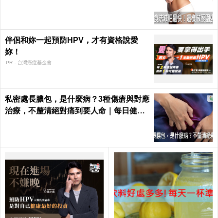
也好好瘦｜每日健康 Health
伴侶和妳一起預防HPV，才有資格說愛
妳！
PR．台灣癌症基金會
私密處長膿包，是什麼病？3種傷瘡與對應
治療，不釐清絕對痛到要人命｜每日健康
Health