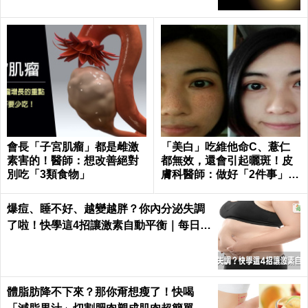
會長「子宮肌瘤」都是雌激
「美白」吃維他命C、薏仁
素害的！醫師：想改善絕對
都無效，還會引起曬斑！皮
別吃「3類食物」
膚科醫師：做好「2件事」最
能變白｜每日健康 Health
爆痘、睡不好、越變越胖？你內分泌失調
了啦！快學這4招讓激素自動平衡｜每日健
康 Health
體脂肪降不下來？那你甭想瘦了！快喝