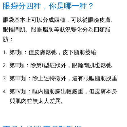
眼袋分四種，你是哪一種？
眼袋基本上可以分成四種，可以從眼瞼皮膚、
眼輪閘肌、眼眶脂肪等狀況變化分為四類脂
肪：
1.
第
I
類：僅皮膚鬆弛，皮下脂肪萎縮
2.
第
II
類：除第
I
型症狀外，眼輪閘肌也鬆弛
3.
第
III
類：除上述特徵外，還有眼眶脂肪脫垂
4.
第
IV
類：眶內脂肪膨出較嚴重，但皮膚本身
與肌肉並無太大差異。