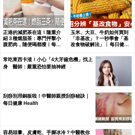
正港的減肥茶在這！隆重介
玉米、大豆、牛奶如何買到
紹３種燃脂茶：專門抨擊小
「非基改」？一秒學會「基
腹肥肉，隨便喝都瘦｜每日
改食物破解法」 │ 每日健康
健康 Health
Health
常吃東西卡渣！小心「4大牙齒危機」找上
身 醫師：嚴重恐怕要抽神經
刮痧別用銅板啦！中醫師親授刮痧秘訣｜
每日健康 Health
容易頭暈、皮膚乾、手腳冰冷？中醫教你