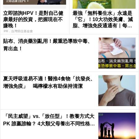
立即諮詢HPV！是對自己健
最強「無料養生水」永遠是
康最好的投資，把握現在不
「它」！10大功效美膚、減
嫌晚！
脂、增強免疫通通有｜每日
健康
PR．台灣癌症基金會
貼布、消炎藥別亂用！嚴重恐導致中毒、
胃出血！
夏天呼吸道易不適！醫推4食物「抗發炎、
增強免疫」 喝檸檬水有助保持清潔
「民主威望」vs.「放任型」！教養方式大
PK 誰贏誰輸？ 4大類父母養出不同性格的
孩子