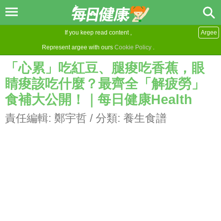
If you keep read content ,
Argee
Represent argee with ours
Cookie Policy
.
「心累」吃紅豆、腿痠吃香蕉，眼
睛痠該吃什麼？最齊全「解疲勞」
食補大公開！｜每日健康Health
責任編輯:
鄭宇哲
/ 分類:
養生食譜