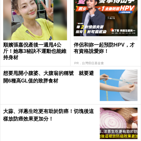
順嬪張嘉倪產後一週甩4公
伴侶和妳一起預防HPV，才
斤！她靠3秘訣不運動也能維
有資格說愛妳！
持身材
PR．台灣癌症基金會
想要甩開小腹婆、大腹翁的稱號 就要避
開6種高GL值的致胖食材
大蒜、洋蔥生吃更有助於防癌！切塊後這
樣放防癌效果更加分！