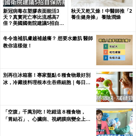
新冠病毒在塑膠表面能活3
秋天又乾又燥！中醫師推「2
天？真實死亡率比流感高7
養生健身操」 養陰潤燥
倍？美國國衛院建議5招自保
防病毒
冬令進補肌膚越補越癢？ 想要水嫩肌 醫師
教你這樣做！
別再往冰箱塞！專家盤點６種食物最好別
冰，冷藏後料理根本生吞癌細胞｜每日健
康 Health
「空腹」千萬別吃！吃錯這８種食物，
「胃結石」、心臟病、視網膜病變全上身
｜每日健康Health