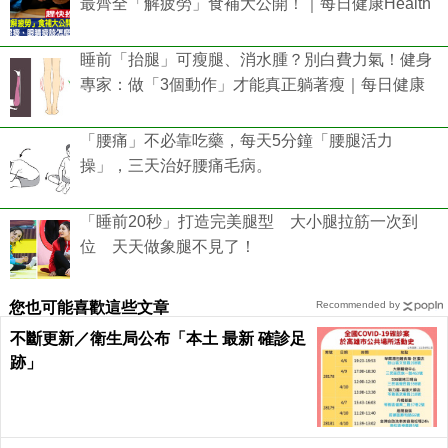
最齊全「解疲勞」食補大公開！｜每日健康Health
睡前「抬腿」可瘦腿、消水腫？別白費力氣！健身
專家：做「3個動作」才能真正躺著瘦｜每日健康
「腰痛」不必靠吃藥，每天5分鐘「腰腿活力
操」，三天治好腰痛毛病。
「睡前20秒」打造完美腿型 大小腿拉筋一次到
位 天天做象腿不見了！
您也可能喜歡這些文章
Recommended by
不斷更新／衛生局公布「本土 最新 確診足
跡」