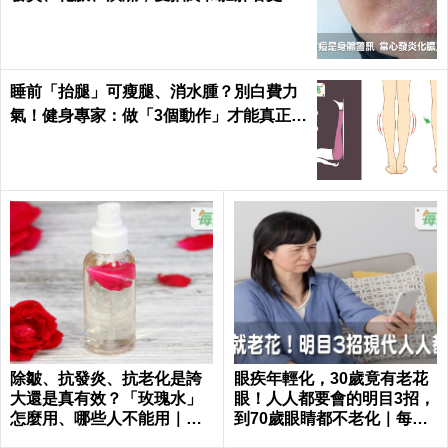
小心｜每日健康 Health
睡前「抬腿」可瘦腿、消水腫？別白費力
氣！健身專家：做「3個動作」才能真正躺
著瘦｜每日健康
除皺、抗發炎、抗老化是誇
眼疾年輕化，30歲竟有老花
大還是真有效？「玫瑰水」
眼！人人都要會的明目3招，
怎麼用、哪些人不能用｜每
到70歲眼睛都不老化｜每日
日健康 Health
健康 Health