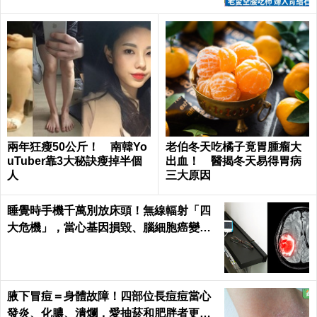
兩年狂瘦50公斤！ 南韓Yo
老伯冬天吃橘子竟胃腫瘤大
uTuber靠3大秘訣瘦掉半個
出血！ 醫揭冬天易得胃病
人
三大原因
睡覺時手機千萬別放床頭！無線輻射「四
大危機」，當心基因損毀、腦細胞癌變！
｜每日健康Health
腋下冒痘＝身體故障！四部位長痘痘當心
發炎、化膿、潰爛，愛抽菸和肥胖者更要