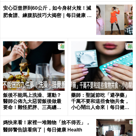
安心亞曾胖到60公斤，如今身材火辣！減
肥食譜、練腹肌技巧大揭密｜每日健康 He
alth
飯後不能馬上洗澡、運動？
藥師：聖誕節吃「避孕藥」
醫師公佈九大惡習飯後做最
千萬不要和這些食物共食，
要命！難怪肥胖、三高纏你
小心鬧出人命來｜每日健康
一生｜每日健康 Health
Health
媽快來看！家裡一堆雜物「捨不得丟」，
醫師警告該看病了｜每日健康 Health