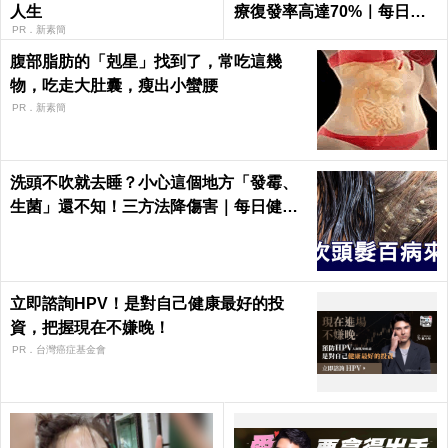
人生
療復發率高達70%｜每日健
康 Health
PR．新素簡
腹部脂肪的「剋星」找到了，常吃這幾
物，吃走大肚囊，瘦出小蠻腰
PR．新素簡
洗頭不吹就去睡？小心這個地方「發霉、
生菌」還不知！三方法降傷害｜每日健康
Health
立即諮詢HPV！是對自己健康最好的投
資，把握現在不嫌晚！
PR．台灣癌症基金會