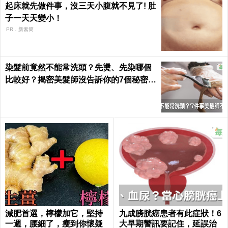
起床就先做件事，沒三天小腹就不見了! 肚
子一天天變小！
PR．新素簡
染髮前竟然不能常洗頭？先燙、先染哪個
比較好？揭密美髮師沒告訴你的7個秘密｜
每日健康Health
減肥首選，檸檬加它，堅持
九成膀胱癌患者有此症狀！6
一週，腰細了，瘦到你懷疑
大早期警訊要記住，延誤治