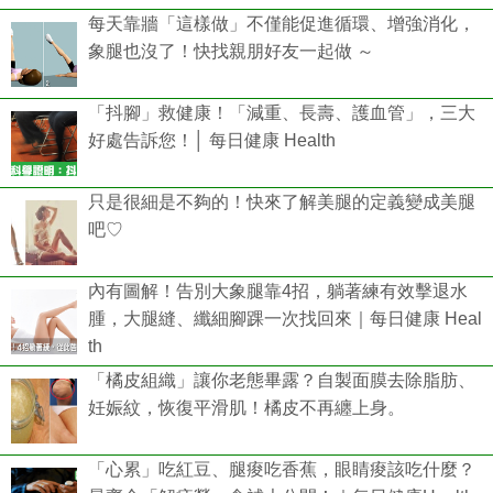
每天靠牆「這樣做」不僅能促進循環、增強消化，
象腿也沒了！快找親朋好友一起做 ～
「抖腳」救健康！「減重、長壽、護血管」，三大
好處告訴您！│ 每日健康 Health
只是很細是不夠的！快來了解美腿的定義變成美腿
吧♡
內有圖解！告別大象腿靠4招，躺著練有效擊退水
腫，大腿縫、纖細腳踝一次找回來｜每日健康 Heal
th
「橘皮組織」讓你老態畢露？自製面膜去除脂肪、
妊娠紋，恢復平滑肌！橘皮不再纏上身。
「心累」吃紅豆、腿痠吃香蕉，眼睛痠該吃什麼？