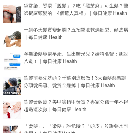
經常染、燙易「脫髮」？吃「黑芝麻」可生髮？醫
師揭露頭髮的「4個驚人真相」｜每日健康 Health
一到冬天髮質變超爛？五招擊敗乾燥斷裂、頭皮屑
｜每日健康 Health
孕期染髮容易早產、生出畸形兒？婦科名醫：胡說
八道！｜每日健康 Health
染髮前要先洗頭？千萬別這麼做！3大傷髮惡習讓
你頭髮稀疏、髮質全爛掉｜每日健康 Health
染髮會致癌？美甲讓指甲發霉？專家公佈一年不得
超過這次數｜每⽇健康 Health
「燙髮」、「染髮」誰危險？「頭皮」泣訴藥水副