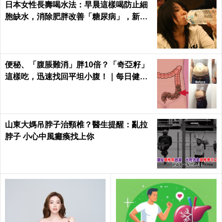
日本女性長壽喝水法：早晨這樣喝防止細
胞缺水，消除肥胖改善「糖尿病」，新陳
代謝加速25%！
便秘、「腹脹難消」胖10倍？「奇亞籽」
這樣吃，迅速找回平坦小腹！｜每日健康
Health
山東大媽吊脖子治頸椎？醫生提醒：亂拉
脖子 小心中風癱瘓找上你