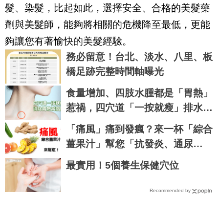
髮、染髮，比起如此，選擇安全、合格的美髮藥
劑與美髮師，能夠將相關的危機降至最低，更能
夠讓您有著愉快的美髮經驗。
務必留意！台北、淡水、八里、板
橋足跡完整時間軸曝光
食量增加、四肢水腫都是「胃熱」
惹禍，四穴道「一按就瘦」排水去
溼，七天瘦三斤不復胖｜每日健康
「痛風」痛到發瘋？來一杯「綜合
Health
薑果汁」幫您「抗發炎、通尿
酸」！｜每日健康Health
最實用！5個養生保健穴位
Recommended by