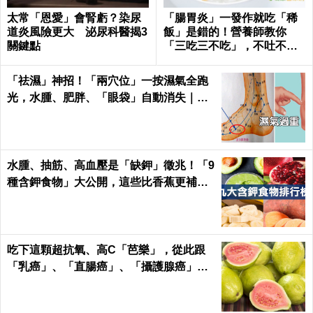
太常「恩愛」會腎虧？染尿
「腸胃炎」一發作就吃「稀
道炎風險更大 泌尿科醫揭3
飯」是錯的！營養師教你
關鍵點
「三吃三不吃」，不吐不
拉、腸胃速速好｜每日健康
Health
「祛濕」神招！「兩穴位」一按濕氣全跑
光，水腫、肥胖、「眼袋」自動消失｜每
日健康Health
水腫、抽筋、高血壓是「缺鉀」徵兆！「9
種含鉀食物」大公開，這些比香蕉更補鉀
｜每日健康 Health
吃下這顆超抗氧、高C「芭樂」，從此跟
「乳癌」、「直腸癌」、「攝護腺癌」、
「甲腫」一刀兩斷！