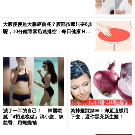
大腹便便是大腸癌前兆？腹部按摩只要6步
驟，10分鐘毒素迅速排空｜每日健康 Heal
th
減了一半的自己！ 韓國歐
為掉髮踩煞車！洋蔥這樣用
膩「4招這樣做」消小腹、練
下去，還你黑亮新生髮！
翹臀、甩蝴蝶袖