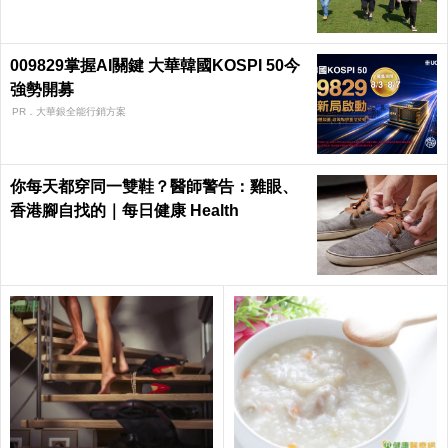
009829掌握AI關鍵 大華韓國KOSPI 50今
強勢開募
PR．大華銀全能行銷方案
你每天都穿同一雙鞋？醫師警告：雞眼、
香港腳自找的｜每日健康 Health