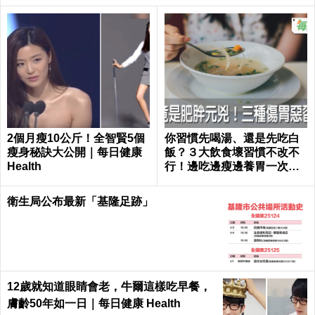
2個月瘦10公斤！全智賢5個
你習慣先喝湯、還是先吃白
瘦身秘訣大公開｜每日健康
飯？３大飲食壞習慣不改不
Health
行！邊吃邊瘦邊養胃一次做
到｜每日健康 Health
衛生局公布最新「基隆足跡」
12歲就知道眼睛會老，牛爾這樣吃早餐，
膚齡50年如一日｜每日健康 Health