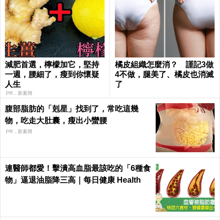
減肥首選，檸檬加它，堅持
橘皮組織怎麼消？ 謹記3做
一週，腰細了，瘦到你懷疑
4不做，腿美了、橘皮也消滅
人生
了
PR．新素簡
腹部脂肪的「剋星」找到了，常吃這幾
物，吃走大肚囊，瘦出小蠻腰
PR．新素簡
連醫師都愛！擊潰高血脂最該吃的「6種食
物」逼退油脂降三高｜每日健康 Health