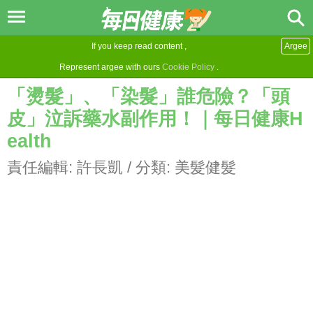
If you keep read content ,
Argee
Represent argee with ours
Cookie Policy
.
「燙髮」、「染髮」誰危險？「頭
皮」泣訴藥水副作用！｜每日健康H
ealth
責任編輯:
許長凱
/ 分類:
美髮健髮