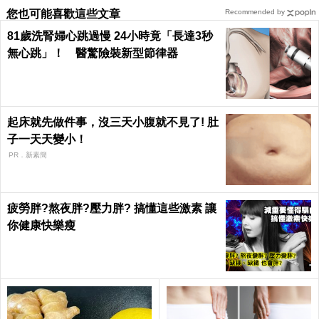
您也可能喜歡這些文章
Recommended by
81歲洗腎婦心跳過慢 24小時竟「長達3秒
無心跳」！ 醫驚險裝新型節律器
起床就先做件事，沒三天小腹就不見了! 肚
子一天天變小！
PR．新素簡
疲勞胖?熬夜胖?壓力胖? 搞懂這些激素 讓
你健康快樂瘦