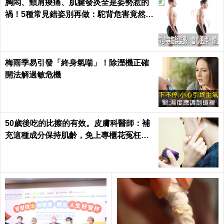
胸悶、頸肩痠痛、肌腱發炎全是姿勢惹的
禍！5種常見錯姿別再做：駝背危害竟然這
麼大...｜每日健康 Health
梅雨季易引發「終身氣喘」！除溼機正確
開法解過敏危機
50歲後吃的比擦的有效。皮膚科醫師：補
充這種成分保持肌齡，免上專櫃花冤枉錢
｜每日健康Health