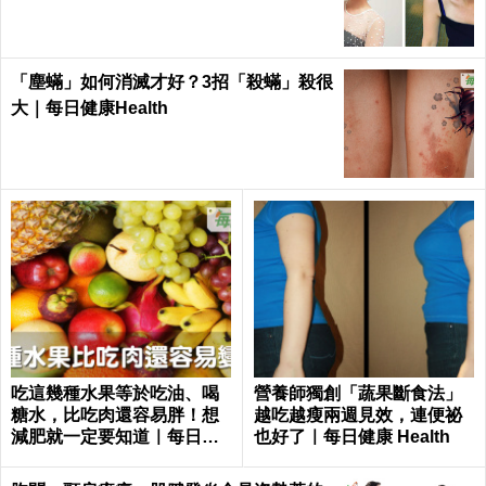
夜疲憊一顆痘痘也不長｜每日健康 Health
「塵蟎」如何消滅才好？3招「殺蟎」殺很
大｜每日健康Health
吃這幾種水果等於吃油、喝
營養師獨創「蔬果斷食法」
糖水，比吃肉還容易胖！想
越吃越瘦兩週見效，連便祕
減肥就一定要知道｜每日健
也好了｜每日健康 Health
康 Health