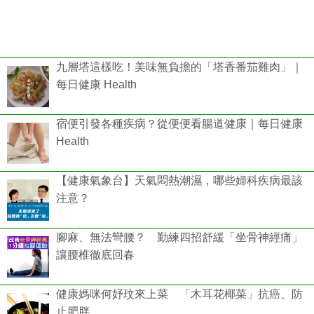
九層塔這樣吃！美味無負擔的「塔香番茄雞肉」｜
每日健康 Health
宿便引發各種疾病？從便便看腸道健康｜每日健康
Health
【健康氣象台】天氣悶熱潮濕，哪些婦科疾病最該
注意？
腳麻、無法彎腰？ 勤練四招舒緩「坐骨神經痛」
讓腰椎徹底回春
健康媽咪何妤玟來上菜 「木耳花椰菜」抗癌、防
止肥胖