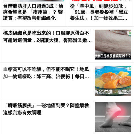
台灣脂肪肝人口超過3成！治
從「準中風」到健步如飛，
療希望竟是 「瘦瘦筆」？ 醫
「91歲」長者餐餐補「黑豆
證實：有望改善肝纖維化
養生法」！加一物效果三級
跳！｜每日健康 Health
橘皮組織竟是吃出來的！口服膠原蛋白不
可超過這個量，2招讓大腿、臀部滑又嫩｜
每日健康 Health
血糖高可以不吃飯，但不能不喝它！地瓜
加一物這樣吃：降三高、治便祕｜每日健
康Health
「腳底筋膜炎」一碰地痛到哭？陳塗墻教
這樣刮痧有效調理