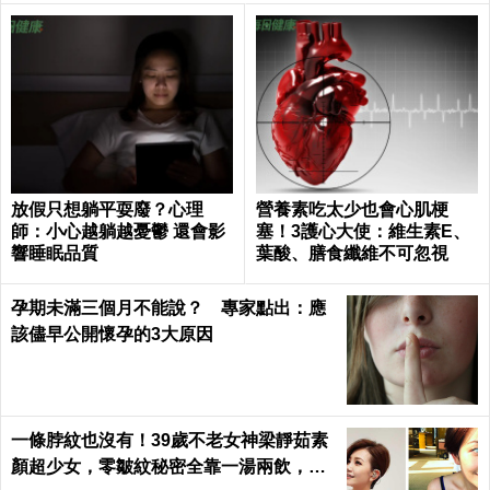
放假只想躺平耍廢？心理
營養素吃太少也會心肌梗
師：小心越躺越憂鬱 還會影
塞！3護心大使：維生素E、
響睡眠品質
葉酸、膳食纖維不可忽視
孕期未滿三個月不能說？ 專家點出：應
該儘早公開懷孕的3大原因
一條脖紋也沒有！39歲不老女神梁靜茹素
顏超少女，零皺紋秘密全靠一湯兩飲，熬