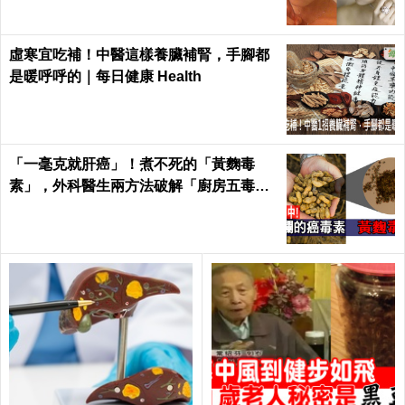
虛寒宜吃補！中醫這樣養臟補腎，手腳都
是暖呼呼的｜每日健康 Health
「一毫克就肝癌」！煮不死的「黃麴毒
素」，外科醫生兩方法破解「廚房五毒
窟」！｜每日健康Health