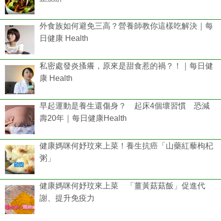
外食族如何避免三高？營養師教你這樣吃解決｜每
日健康 Health
私密處發炎搔癢，原來是甜食惹的禍？！｜每日健
康 Health
早起運動是養生還傷身？ 起床4個壞習慣 恐減
壽20年｜每日健康Health
健康媽咪何妤玟來上菜！養生抗癌「山藥紅藜枸杞
粥」
健康媽咪何妤玟來上菜 「薑黃菇菇飯」促進代
謝、提升免疫力