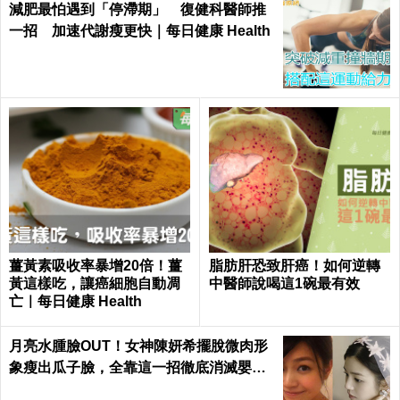
減肥最怕遇到「停滯期」 復健科醫師推
一招 加速代謝瘦更快｜每日健康 Health
薑黃素吸收率暴增20倍！薑
脂肪肝恐致肝癌！如何逆轉
黃這樣吃，讓癌細胞自動凋
中醫師說喝這1碗最有效
亡｜每日健康 Health
月亮水腫臉OUT！女神陳妍希擺脫微肉形
象瘦出瓜子臉，全靠這一招徹底消滅嬰兒
肥｜每日健康 Health