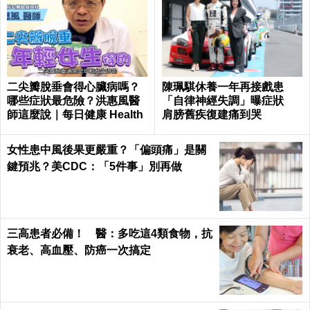
二尖瓣脫垂會得心臟病嗎？
陳珮騏休養一年再接戲患
哪些症狀最危險？洪惠風醫
「自律神經失調」曝症狀
師這麼說｜每日健康 Health
肩膀舊疾復建痛到哭
女性患中風後果更嚴重？「偏頭痛」是關
鍵預兆？美CDC：「5件事」別再做
三高患者必備！ 醫：多吃這4類食物，抗
衰老、高血壓、防癌一次搞定