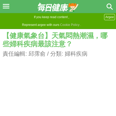
If you keep read content ,
Argee
Represent argee with ours
Cookie Policy
.
【健康氣象台】天氣悶熱潮濕，哪
些婦科疾病最該注意？
責任編輯:
邱霈俞
/ 分類:
婦科疾病