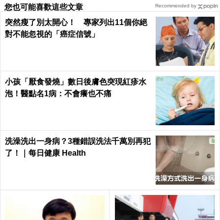
您也可能喜歡這些文章
Recommended by
突然瘦了別太開心！ 專家列出11個你絕
對不能忽視的「癌症信號」
小孩「厭食發燒」數日後膚色突現紅疹水
泡！醫點名1病：不會癢也不痛
洗澡洗出一身病？3種錯誤洗法千萬別再犯
了！｜每日健康 Health