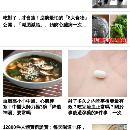
吃對了，才會瘦！脂肪最怕的「8大食物」
公開，「減肥減脂」、預防心臟病一次滿
足｜每日健康Health
血脂高小心中風、心肌梗
射了多久之內吃事後藥最有
塞！中醫大師力推3碗「降脂
效？吃完流血正常嗎？關於
神湯」要常喝
事後避孕藥的6件事，一次報
你知｜每日健康 Health
12800件人體實例證實：每天喝這一杯，