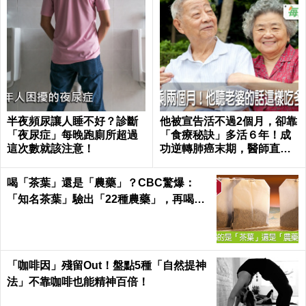
半夜頻尿讓人睡不好？診斷
他被宣告活不過2個月，卻靠
「夜尿症」每晚跑廁所超過
「食療秘訣」多活６年！成
這次數就該注意！
功逆轉肺癌末期，醫師直
呼：不可思議｜每日健康 He
alth
喝「茶葉」還是「農藥」？CBC驚爆：
「知名茶葉」驗出「22種農藥」，再喝癌
症、賀爾蒙失調找上門｜每日健康 Health
「咖啡因」殘留Out！盤點5種「自然提神
法」不靠咖啡也能精神百倍！