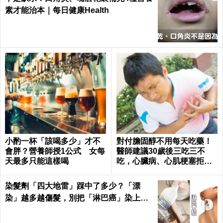
素才能治本｜每日健康Health
小酌一杯「該喝多少」才不
對付膽固醇不用每天吃藥！
會胖？營養師授1公式 女每
醫師建議30歲後三吃三不
天最多只能這樣喝
吃，心臟病、心肌梗塞拒門
外｜每日健康 Health
染髮劑「四大地雷」踩中了多少？「漂
染」越多越傷髮，別把「淋巴癌」染上
身！｜每日健康Health