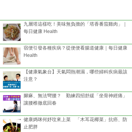
九層塔這樣吃！美味無負擔的「塔香番茄雞肉」｜
每日健康 Health
宿便引發各種疾病？從便便看腸道健康｜每日健康
Health
【健康氣象台】天氣悶熱潮濕，哪些婦科疾病最該
注意？
腳麻、無法彎腰？ 勤練四招舒緩「坐骨神經痛」
讓腰椎徹底回春
健康媽咪何妤玟來上菜 「木耳花椰菜」抗癌、防
止肥胖