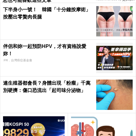
您也可能喜歡這些文章
下半身小一號！ 韓國「十分鐘按摩術」
按壓出零贅肉長腿
伴侶和妳一起預防HPV，才有資格說愛
妳！
PR．台灣癌症基金會
連生殖器都會長？身體出現「粉瘤」千萬
別硬擠：傷口恐流出「起司味分泌物」