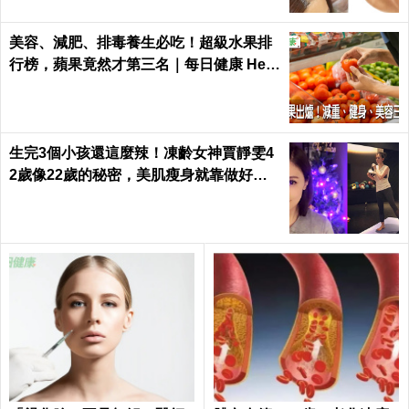
美容、減肥、排毒養生必吃！超級水果排
行榜，蘋果竟然才第三名｜每日健康 Heal
th
生完3個小孩還這麼辣！凍齡女神賈靜雯4
2歲像22歲的秘密，美肌瘦身就靠做好這3
件事｜每日健康 Health