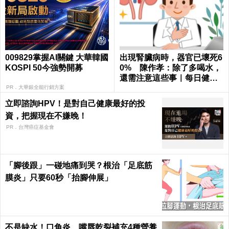
009829掌握AI關鍵 大華韓國
出現腎臟病時，器官已壞死6
KOSPI 50今強勢開募
0% 陳作孝：除了多喝水，
還需注意這些事｜每日健康
Health
PR．大華銀全能行銷方案
立即諮詢HPV！是對自己健康最好的投
資，把握現在不嫌晚！
PR．台灣癌症基金會
「腳後跟」一碰地痛到哭？根治「足底筋
膜炎」只要60秒「抬腳伸展」
不是缺水！口角炎、嘴唇乾裂補充4種營養