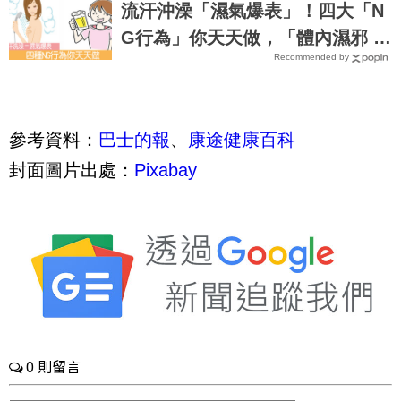
流汗沖澡「濕氣爆表」！四大「N
G行為」你天天做，「體內濕邪 」
Recommended by
全身是病｜每日健康 Health
參考資料：
巴士的報
、
康途健康百科
封面圖片出處：
Pixabay