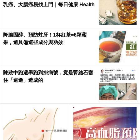
乳癌、大腸癌易找上門｜每日健康 Health
降膽固醇、預防蛀牙！1杯紅茶=6顆蘋
果，還具備這些成分與功效
陳致中跑選舉跑到掛病號，竟是腎結石塞
住「這邊」造成的