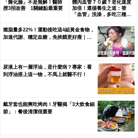
「饅化臉」不是無解！醫師
體內血管７０歲？老化速度
授3招改善 1關鍵點最重要
加倍！遵循養生之道：替
「血管」洗澡，多吃三種食
物化瘀去油｜每日健康Healt
h
燃脂量多22%！運動後吃這4組黃金食物，
加速代謝、穩定血糖，免挨餓更好瘦｜每
日健康 Health
尿液上有一層浮油，是什麼病？專家：看
到浮油搭上這一物，不馬上就醫不行！
戴牙套也能爽吃烤肉！牙醫揭「3大飲食細
節」：餐後清潔很重要