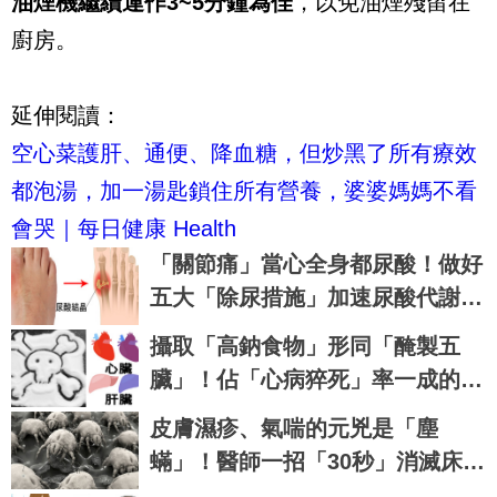
油煙機繼續運作3~5分鐘為佳
，以免油煙殘留在
廚房。
延伸閱讀：
空心菜護肝、通便、降血糖，但炒黑了所有療效
都泡湯，加一湯匙鎖住所有營養，婆婆媽媽不看
會哭｜每日健康 Health
「關節痛」當心全身都尿酸！做好
五大「除尿措施」加速尿酸代謝、
即刻預防痛風、腎衰竭｜每日健康
攝取「高鈉食物」形同「醃製五
Health
臟」！佔「心病猝死」率一成的多
鹽六危機！｜每日健康 Health
皮膚濕疹、氣喘的元兇是「塵
蟎」！醫師一招「30秒」消滅床單
惡蟲｜每日健康 Health