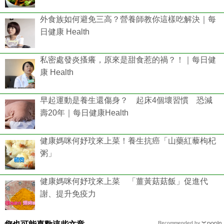
外食族如何避免三高？營養師教你這樣吃解決｜每
日健康 Health
私密處發炎搔癢，原來是甜食惹的禍？！｜每日健
康 Health
早起運動是養生還傷身？ 起床4個壞習慣 恐減
壽20年｜每日健康Health
健康媽咪何妤玟來上菜！養生抗癌「山藥紅藜枸杞
粥」
健康媽咪何妤玟來上菜 「薑黃菇菇飯」促進代
謝、提升免疫力
Recommended by