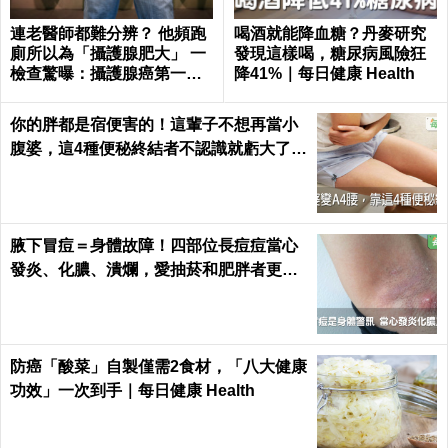
連老醫師都難分辨？ 他頻跑
喝酒就能降血糖？丹麥研究
廁所以為「攝護腺肥大」 一
發現這樣喝，糖尿病風險狂
檢查驚曝：攝護腺癌第一期
降41%｜每日健康 Health
了
你的胖都是宿便害的！這輩子不想再當小
腹婆，這4種便秘終結者不認識就虧大了｜
每日健康 Health
腋下冒痘＝身體故障！四部位長痘痘當心
發炎、化膿、潰爛，愛抽菸和肥胖者更要
小心｜每日健康 Health
防癌「酸菜」自製僅需2食材，「八大健康
功效」一次到手｜每日健康 Health