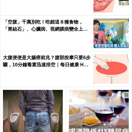
「空腹」千萬別吃！吃錯這８種食物，
「胃結石」、心臟病、視網膜病變全上身
｜每日健康Health
大腹便便是大腸癌前兆？腹部按摩只要6步
驟，10分鐘毒素迅速排空｜每日健康 Heal
th