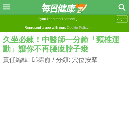
If you keep read content ,
Argee
Represent argee with ours
Cookie Policy
.
久坐必練！中醫師一分鐘「頸椎運
動」讓你不再腰痠脖子痠
責任編輯:
邱霈俞
/ 分類:
穴位按摩