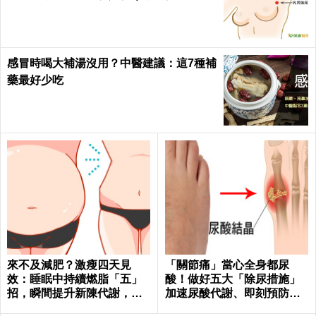
h
感冒時喝大補湯沒用？中醫建議：這7種補
藥最好少吃
來不及減肥？激瘦四天見
「關節痛」當心全身都尿
效：睡眠中持續燃脂「五」
酸！做好五大「除尿措施」
招，瞬間提升新陳代謝，輕
加速尿酸代謝、即刻預防痛
鬆在家「不運動鏟肚肉」！
風、腎衰竭｜每日健康 Healt