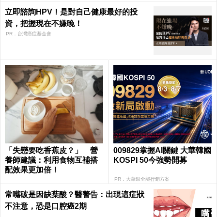
立即諮詢HPV！是對自己健康最好的投
資，把握現在不嫌晚！
PR．台灣癌症基金會
「失戀要吃香蕉皮？」 營
009829掌握AI關鍵 大華韓國
養師建議：利用食物互補搭
KOSPI 50今強勢開募
配效果更加倍！
PR．大華銀全能行銷方案
常嘴破是因缺葉酸？醫警告：出現這症狀
不注意，恐是口腔癌2期