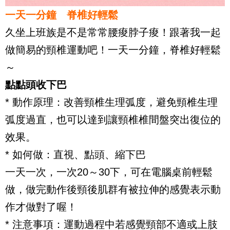
一天一分鐘 脊椎好輕鬆
久坐上班族是不是常常腰痠脖子痠！跟著我一起
做簡易的頸椎運動吧！一天一分鐘，脊椎好輕鬆
～
點點頭收下巴
*
動作原理：改善頸椎生理弧度，避免頸椎生理
弧度過直，也可以達到讓頸椎椎間盤突出復位的
效果。
*
如何做：直視、點頭、縮下巴
一天一次，一次
20
～
30
下，可在電腦桌前輕鬆
做，做完動作後頸後肌群有被拉伸的感覺表示動
作才做對了喔！
* 注意事項：運動過程中若感覺頸部不適或上肢