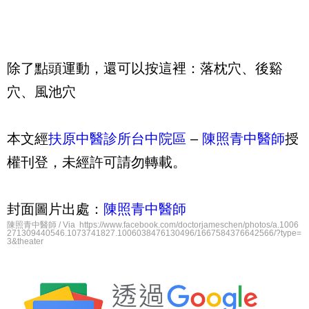
除了點頭運動，還可以按這裡：落枕穴、後谿
穴、風池穴
本文經
扶原中醫診所台中院區
–
陳照青中醫師
授
權刊登，未經許可請勿轉載。
封面圖片出處：
陳照青中醫師
陳照青中醫師 / Via https://www.facebook.com/doctorjameschen/photos/a.1006
271309440546.1073741827.1006038476130496/1667584376642566/?type=
3&theater