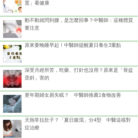
置」看健康
動不動就閃到腰，是怎麼回事？中醫師：這種體質
要注意
原來要晚睡早起！中醫師提醒夏日養生3重點
深受月經所苦，吃藥、打針也沒用？原來是「骨盆
歪斜」害的
更年期婦女易失眠？ 中醫師推薦1食物改善
天熱常拉肚子？「夏日腹瀉」分4型 中醫這樣對
症治療