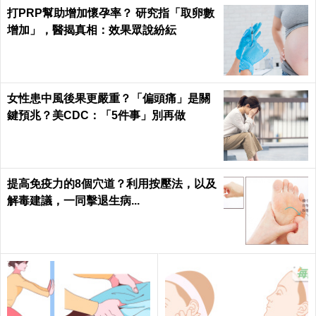
h
打PRP幫助增加懷孕率？ 研究指「取卵數
增加」，醫揭真相：效果眾說紛紜
女性患中風後果更嚴重？「偏頭痛」是關
鍵預兆？美CDC：「5件事」別再做
提高免疫力的8個穴道？利用按壓法，以及
解毒建議，一同擊退生病...