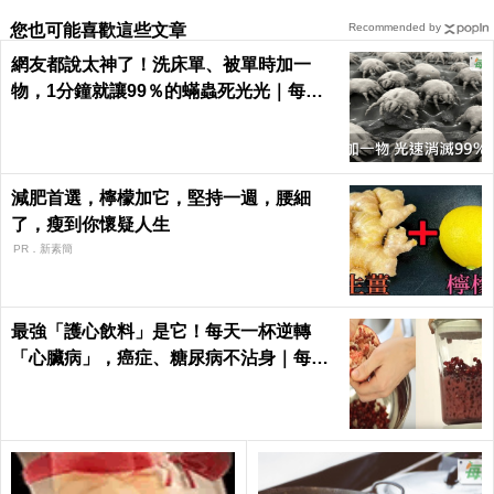
您也可能喜歡這些文章
Recommended by
網友都說太神了！洗床單、被單時加一
物，1分鐘就讓99％的蟎蟲死光光｜每日
健康 Health
減肥首選，檸檬加它，堅持一週，腰細
了，瘦到你懷疑人生
PR．新素簡
最強「護心飲料」是它！每天一杯逆轉
「心臟病」，癌症、糖尿病不沾身｜每日
健康 Health