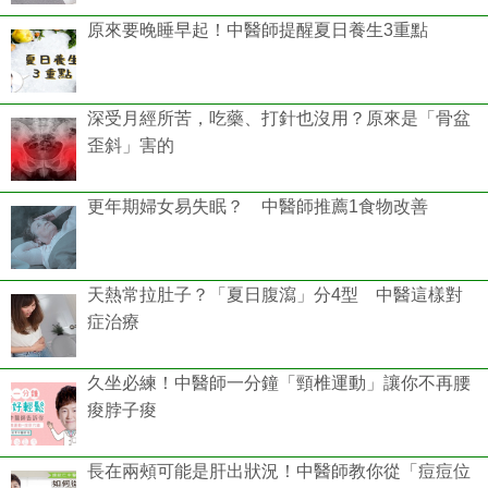
原來要晚睡早起！中醫師提醒夏日養生3重點
深受月經所苦，吃藥、打針也沒用？原來是「骨盆
歪斜」害的
更年期婦女易失眠？ 中醫師推薦1食物改善
天熱常拉肚子？「夏日腹瀉」分4型 中醫這樣對
症治療
久坐必練！中醫師一分鐘「頸椎運動」讓你不再腰
痠脖子痠
長在兩頰可能是肝出狀況！中醫師教你從「痘痘位