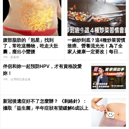
腹部脂肪的「剋星」找到
一鍋炒到底？這4種炒菜習慣
了，常吃這幾物，吃走大肚
致癌、營養流光光！為了全
囊，瘦出小蠻腰
家人健康一定要改｜每日健
康 Health
PR．新素簡
伴侶和妳一起預防HPV，才有資格說愛
妳！
PR．台灣癌症基金會
新冠後遺症好不了怎麼辦？ 《刺絡針》：
攝取「益生菌」半年症狀有望緩解6成以上