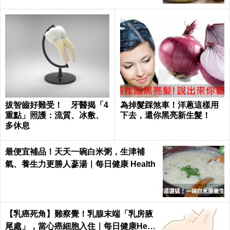
拔智齒好難受！ 牙醫揭「4
為掉髮踩煞車！洋蔥這樣用
重點」照護：流質、冰敷、
下去，還你黑亮新生髮！
多休息
最便宜補品！天天一碗白米粥，生津補
氣、養生力更勝人蔘湯｜每日健康 Health
【乳癌死角】難察覺！乳腺末端「乳房腋
尾處」，當心癌細胞入住｜每日健康Healt