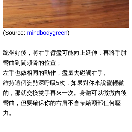
(Source:
mindbodygreen
)
跪坐好後，將右手臂盡可能向上延伸，再將手肘
彎曲到間頰骨的位置；
左手也做相同的動作，盡量去碰觸右手。
維持這個姿勢深呼吸5次，如果對你來說蠻輕鬆
的，那就交換雙手再來一次。身體可以微微向後
彎曲，但要確保你的右肩不會帶給頸部任何壓
力。