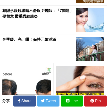
戴隱形眼鏡眼睛不舒服？醫師：「7問題」
要留意 嚴重恐結膜炎
冬季暖、亮、曬！保持元氣滿滿
分享
Share
Tweet
Line
Pin