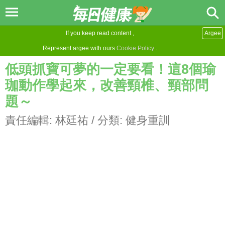
If you keep read content ,
Argee
Represent argee with ours
Cookie Policy
.
低頭抓寶可夢的一定要看！這8個瑜
珈動作學起來，改善頸椎、頸部問
題～
責任編輯:
林廷祐
/ 分類:
健身重訓