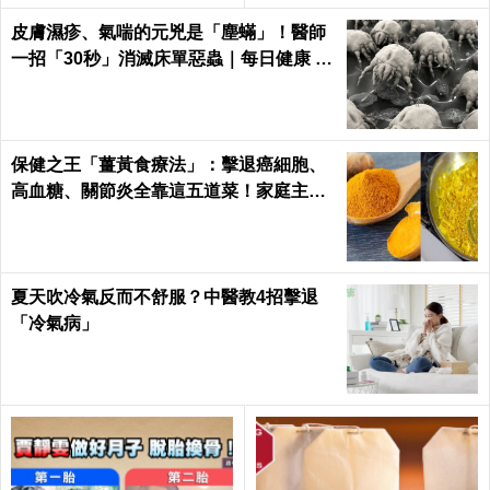
皮膚濕疹、氣喘的元兇是「塵蟎」！醫師
一招「30秒」消滅床單惡蟲｜每日健康 H
ealth
保健之王「薑黃食療法」：擊退癌細胞、
高血糖、關節炎全靠這五道菜！家庭主婦
必學｜每日健康Health
夏天吹冷氣反而不舒服？中醫教4招擊退
「冷氣病」