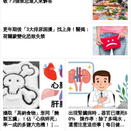
敬？3個禁忌達人來解答
更年期後「3大排尿困擾」找上身！醫揭：
荷爾蒙變化恐致失禁
攝取「高鈉食物」形同「醃
出現腎臟病時，器官已壞死6
製五臟」！佔「心病猝死」
0% 陳作孝：除了多喝水，
率一成的多鹽六危機！｜每
還需注意這些事｜每日健康
日健康 Health
Health