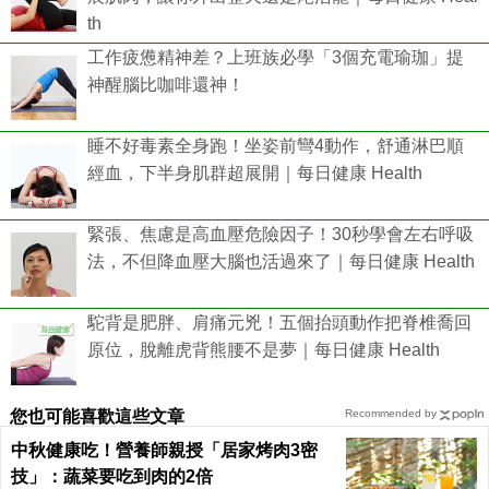
th
工作疲憊精神差？上班族必學「3個充電瑜珈」提
神醒腦比咖啡還神！
睡不好毒素全身跑！坐姿前彎4動作，舒通淋巴順
經血，下半身肌群超展開｜每日健康 Health
緊張、焦慮是高血壓危險因子！30秒學會左右呼吸
法，不但降血壓大腦也活過來了｜每日健康 Health
駝背是肥胖、肩痛元兇！五個抬頭動作把脊椎喬回
原位，脫離虎背熊腰不是夢｜每日健康 Health
您也可能喜歡這些文章
Recommended by
中秋健康吃！營養師親授「居家烤肉3密
技」：蔬菜要吃到肉的2倍