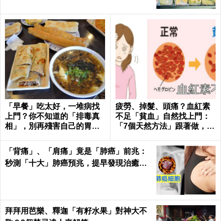
「早餐」吃太好，一堆病找
疲勞、掉髮、頭痛？血紅素
上門？你不知道的「排毒真
不足「貧血」自然找上門：
相」，別再殘害自己的胃
「7個天然方法」跟著做，杜
了！
絕貧血只要一種水果！
「背痛」、「肩痛」竟是「肺癌」前兆：
秒測「十大」肺癌預兆，提早發現治癒率
飆升50%！
拜拜用芭樂、釋迦「有籽水果」對神大不