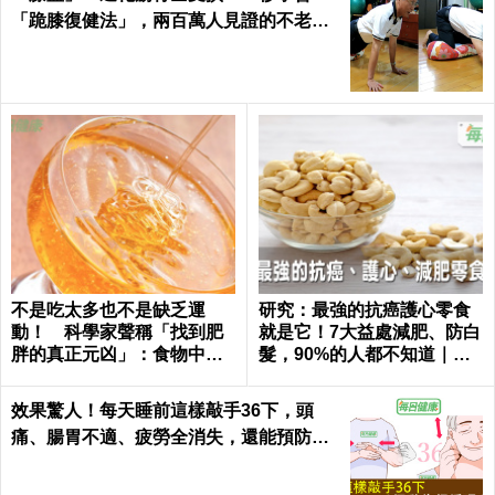
「跪膝復健法」，兩百萬人見證的不老伸
展術｜每日健康 Health
不是吃太多也不是缺乏運
研究：最強的抗癌護心零食
動！ 科學家聲稱「找到肥
就是它！7大益處減肥、防白
胖的真正元凶」：食物中無
髮，90%的人都不知道｜每
處不在
日健康 Health
效果驚人！每天睡前這樣敲手36下，頭
痛、腸胃不適、疲勞全消失，還能預防腦
中風！｜每日健康Health