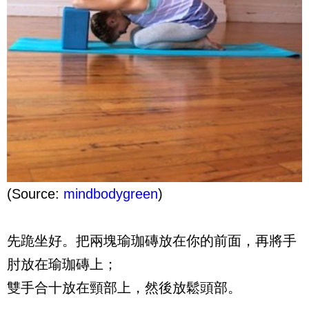
(Source:
mindbodygreen
)
先跪坐好。把兩塊瑜珈磚放在你的前面，再將手
肘放在瑜珈磚上；
雙手合十放在頸部上，然後放鬆頭部。