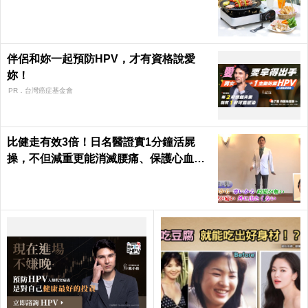
伴侶和妳一起預防HPV，才有資格說愛
妳！
PR．台灣癌症基金會
比健走有效3倍！日名醫證實1分鐘活屍
操，不但減重更能消滅腰痛、保護心血管
｜每日健康 Health