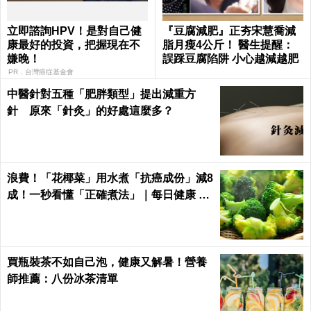
立即諮詢HPV！是對自己健
『豆腐減肥』正夯宋慧喬減
康最好的投資，把握現在不
脂月瘦4公斤！ 醫生提醒：
嫌晚！
誤踩豆腐陷阱 小心越減越肥
PR．台灣癌症基金會
中醫針對五種「肥胖類型」提出減重方
針 原來「針灸」的好處這麼多？
浪費！「花椰菜」用水煮「抗癌成份」減8
成！一秒看懂「正確煮法」｜每日健康 He
alth
買瓶裝茶不如自己泡，健康又解暑！營養
師推薦：八份冰茶清單