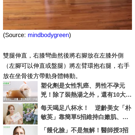
(Source:
mindbodygreen
)
雙腿伸直，右膝彎曲然後將右腳放在左膝外側
（左腳可以伸直或盤腿）
將左臂環抱右腿，右手
放在坐骨後方帶動身體轉動。
塑化劑是女性乳癌、男性不孕元
兇！除了裝熱湯之外，還有10大地
雷提醒｜每日健康 Health
每天喝足八杯水！ 逆齡美女「朴
敏英」靠簡單5招維持白嫩肌、火
辣身材
「饅化臉」不是無解！醫師授3招