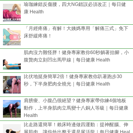
瑜珈練錯反傷腰，四大NG錯誤必須改正｜每日健
康 Health
「月經疼痛」有解！大姨媽專用「解痛三式」免下
床舒緩疼痛！
肌肉沒力難怪胖！健身專家教你60秒躺著抬腳，小
腹贅肉立刻凹出馬甲線｜每日健康 Health
比伏地挺身簡單2倍！健身專家教你趴著跑步30
秒，下半身肥肉全燒光｜每日健康 Health
肩膀痠、小腹凸很絕望？健身專家帶你練4個地板
動作，上半身肌肉立馬變十八銅人等級｜每日健康
Health
比走路還簡單！賴床時邊做四運動：提神醒腦、伸
展肌肉，讓你外出整天還是尾活龍｜每日健康 Heal