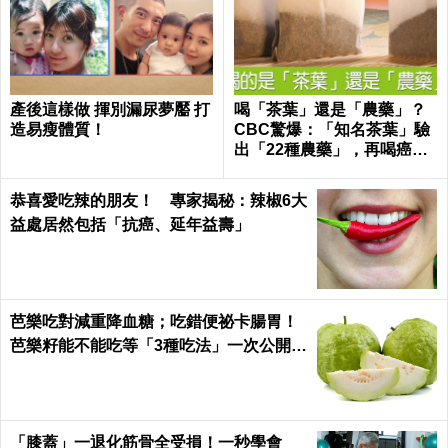
產後這樣做 揮別漏尿夢靨 打
喝「茶葉」還是「農藥」？
造易瘦體質！
CBC驚爆：「知名茶葉」驗
出「22種農藥」，再喝癌
症、賀爾蒙失調找上門｜每
日健康 Health
恭喜愛吃辣的朋友！ 專家揭秘：辣椒6大
益處居然包括「抗癌、延年益壽」
芭樂吃對減重降血糖；吃錯便祕卡腸胃！
芭樂籽能不能吃等「3種吃法」一次公開｜
每日健康 Health
「膝蓋」一退化筋骨全受損！一秒學會