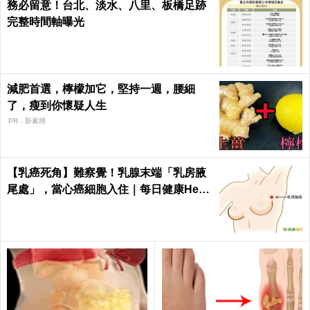
務必留意！台北、淡水、八里、板橋足跡
完整時間軸曝光
減肥首選，檸檬加它，堅持一週，腰細
了，瘦到你懷疑人生
PR．新素簡
【乳癌死角】難察覺！乳腺末端「乳房腋
尾處」，當心癌細胞入住｜每日健康Healt
h