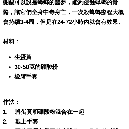
硼酸可以說是蟑螂的噩夢，能夠侵蝕蟑螂的骨
骼，讓它們全身中毒身亡，一次殺蟑螂療程大概
會持續
3-4
周，但是在
24-72
小時內就會有效果。
材料：
生蛋黃
30-50
克的硼酸粉
橡膠手套
作法：
1.
將蛋黃和硼酸粉混合在一起
2.
戴上手套