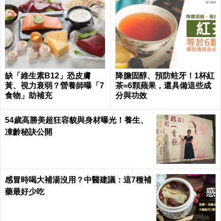
缺「維生素B12」恐皮膚
降膽固醇、預防蛀牙！1杯紅
黃、視力衰弱？營養師曝「7
茶=6顆蘋果，還具備這些成
食物」助補充
分與功效
54歲高勝美超狂容貌與身材曝光！養生、
凍齡秘訣公開
感冒時喝大補湯沒用？中醫建議：這7種補
藥最好少吃