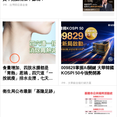
PR．台灣癌症基金會
食量增加、四肢水腫都是
009829掌握AI關鍵 大華韓國
「胃熱」惹禍，四穴道「一
KOSPI 50今強勢開募
按就瘦」排水去溼，七天瘦
三斤不復胖｜每日健康 Healt
PR．大華銀全能行銷方案
h
衛生局公布最新「基隆足跡」