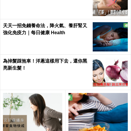
枕邊人｜每日健康 Health
天天一招免錢養命法，降火氣、養肝腎又
強化免疫力｜每日健康 Health
為掉髮踩煞車！洋蔥這樣用下去，還你黑
亮新生髮！