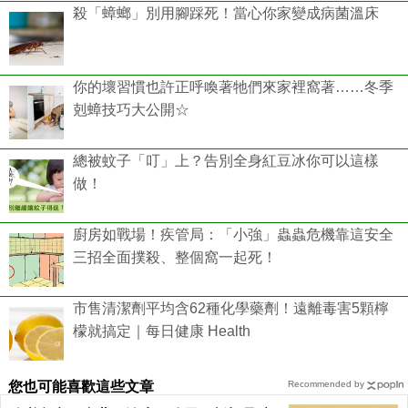
殺「蟑螂」別用腳踩死！當心你家變成病菌溫床
你的壞習慣也許正呼喚著牠們來家裡窩著……冬季
剋蟑技巧大公開☆
總被蚊子「叮」上？告別全身紅豆冰你可以這樣
做！
廚房如戰場！疾管局：「小強」蟲蟲危機靠這安全
三招全面撲殺、整個窩一起死！
市售清潔劑平均含62種化學藥劑！遠離毒害5顆檸
檬就搞定｜每日健康 Health
您也可能喜歡這些文章
Recommended by