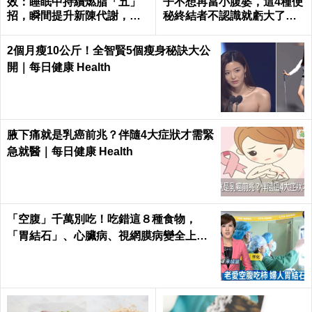
效：睡眠中持續燃脂「五」
子不想再當小腹婆，這4種便
招，瞬間提升新陳代謝，輕
秘終結者不認識就虧大了｜
鬆在家「不運動鏟肚肉」！
每日健康 Health
2個月瘦10公斤！全智賢5個瘦身秘訣大公
開｜每日健康 Health
腋下痛就是乳癌前兆？伴隨4大症狀才需緊
急就醫｜每日健康 Health
「空腹」千萬別吃！吃錯這８種食物，
「胃結石」、心臟病、視網膜病變全上身
｜每日健康Health