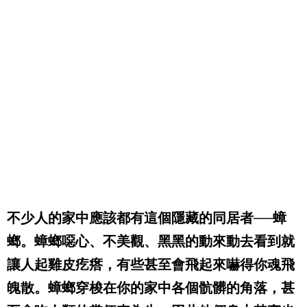
不少人的家中應該都有這個隱藏的同居者──蟑
螂。蟑螂噁心、不美觀、黑黑的動來動去看到就
讓人起雞皮疙瘩，有些甚至會飛起來嚇得你魂飛
魄散。蟑螂穿梭在你的家中各個骯髒的角落，甚