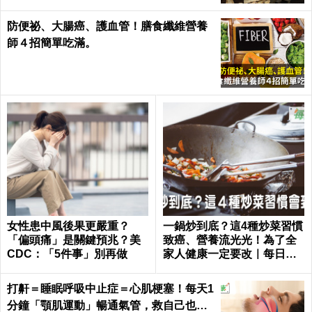
防便祕、大腸癌、護血管！膳食纖維營養
師４招簡單吃滿。
女性患中風後果更嚴重？
一鍋炒到底？這4種炒菜習慣
「偏頭痛」是關鍵預兆？美
致癌、營養流光光！為了全
CDC：「5件事」別再做
家人健康一定要改｜每日健
康 Health
打鼾＝睡眠呼吸中止症＝心肌梗塞！每天1
分鐘「顎肌運動」暢通氣管，救自己也救