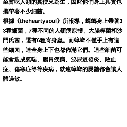
至會吃人類的糞便來為生，因此他們身上其實也
攜帶著不少細菌。
根據《
theheartysoul
》所報導，蟑螂身上帶著
3
3
種細菌，
7
種不同的人類病原體、大腸桿菌和沙
門氏菌，還有
6
種寄身蟲。而蟑螂不僅手上有這
些細菌，連全身上下也都佈滿它們。這些細菌可
能會造成氣喘、腸胃疾病、泌尿道發炎、敗血
症、傷寒症等等疾病，就連蟑螂的屍體都會讓人
體過敏。