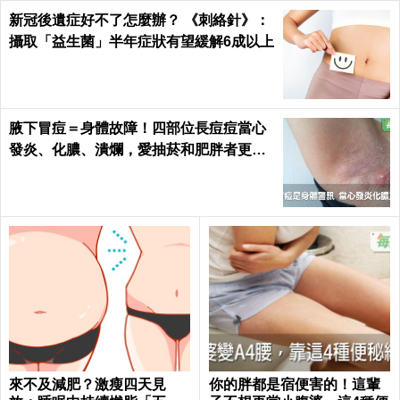
新冠後遺症好不了怎麼辦？ 《刺絡針》：
攝取「益生菌」半年症狀有望緩解6成以上
腋下冒痘＝身體故障！四部位長痘痘當心
發炎、化膿、潰爛，愛抽菸和肥胖者更要
小心｜每日健康 Health
來不及減肥？激瘦四天見
你的胖都是宿便害的！這輩