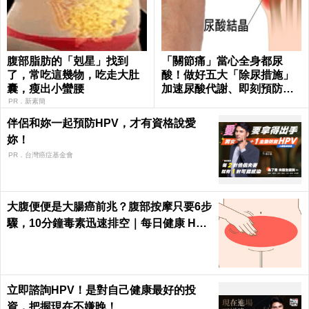
腹部脂肪的「剋星」找到
「關節痛」當心全身都尿
了，常吃這幾物，吃走大肚
酸！做好五大「除尿措施」
囊，瘦出小蠻腰
加速尿酸代謝、即刻預防痛
風、腎衰竭｜每日健康 Healt
PR．新素簡
h
伴侶和妳一起預防HPV，才有資格說愛
妳！
PR．台灣癌症基金會
大腹便便是大腸癌前兆？腹部按摩只要6步
驟，10分鐘毒素迅速排空｜每日健康 Heal
th
立即諮詢HPV！是對自己健康最好的投
資，把握現在不嫌晚！