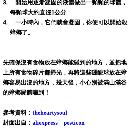
3.
開始用逐漸凝固的液體做出一顆顆的球體，
每顆球大約直徑
1
公分
4.
一小時內，它們就會凝固，你便可以開始殺
蟑螂了。
先確保沒有食物放在蟑螂能碰到的地方，並把地
上所有食物碎片都掃光，再將這些硼酸球放在蟑
螂容易出沒的地方，幾天後，小心別被滿山滿谷
的蟑螂屍體嚇到！
參考資料：
theheartysoul
封面出自：
aliexpress
pesticon