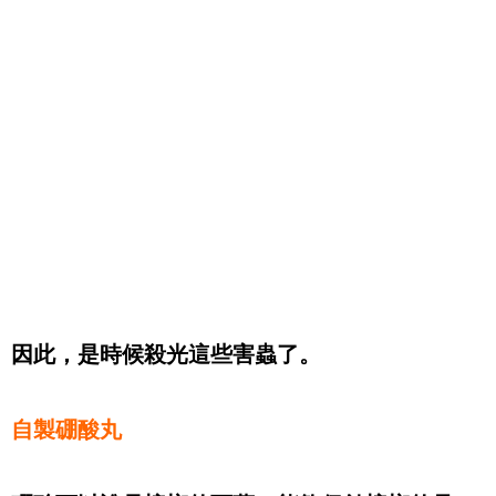
因此，是時候殺光這些害蟲了。
自製硼酸丸