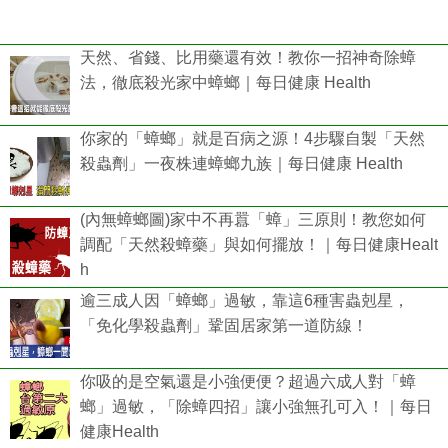
天然、省錢、比用藥還有效！教你一招神奇除蟑
法，徹底殺光家中蟑螂｜每日健康 Health
你家的「蟑螂」就是百病之源！4步驟自製「天然
殺蟲劑」一夜株連蟑螂九族｜每日健康 Health
(內無蟑螂圖)家中不再囂「蟑」三原則！教您如何
調配「天然殺蟑藥」與如何擺放！｜每日健康Healt
h
逾三成人因「蟑螂」過敏，靠這6種害蟲剋星，
「免化學殺蟲劑」鞏固居家第一道防線！
你吸的是空氣還是小強便便？超過六成人對「蟑
螂」過敏，「除蟑四招」讓小強無孔可入！｜每日
健康Health