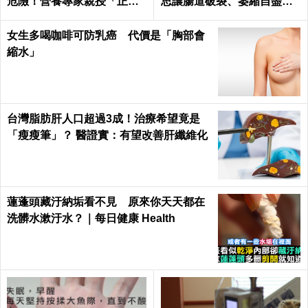
危險！營養專家親授「正確
思讓腸道破裂、萎縮自盡｜
煮法、吃法」｜每日健康He
每日健康 Health
alth
女生多喝咖啡可防乳癌 代價是「胸部會
縮水」
台灣脂肪肝人口超過3成！治療希望竟是
「瘦瘦筆」？ 醫證實：有望改善肝纖維化
蓮蓬頭藏汙納垢看不見 原來你天天都在
洗髒水漱汙水？｜每日健康 Health