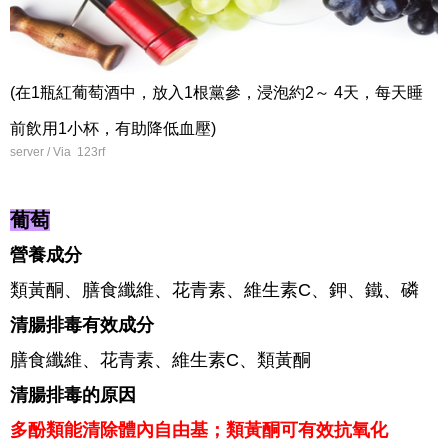
(在1瓶紅葡萄酒中，放入1根黨參，浸泡約2～ 4天，每天睡
前飲用1小杯，有助降低血壓)
server / Via 123rf
葡萄
營養成分
類黃酮、膳食纖維、花青素、維生素C、鉀、鐵、磷
清腸排毒有效成分
膳食纖維、花青素、維生素C、類黃酮
清腸排毒的原因
多酚類能清除體內自由基；類黃酮可有效抗氧化