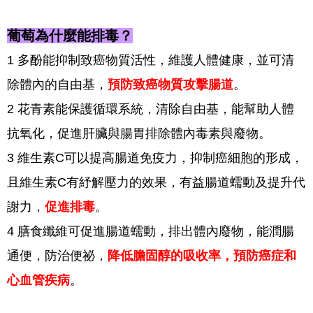
葡萄為什麼能排毒？
1 多酚能抑制致癌物質活性，維護人體健康，並可清
除體內的自由基，
預防致癌物質攻擊腸道
。
2 花青素能保護循環系統，清除自由基，能幫助人體
抗氧化，促進肝臟與腸胃排除體內毒素與廢物。
3 維生素C可以提高腸道免疫力，抑制癌細胞的形成，
且維生素C有紓解壓力的效果，有益腸道蠕動及提升代
謝力，
促進排毒
。
4 膳食纖維可促進腸道蠕動，排出體內廢物，能潤腸
通便，防治便祕，
降低膽固醇的吸收率，預防癌症和
心血管疾病
。