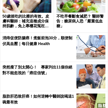
50歲後吃的比擦的有效。皮
不吃早餐斷食減肥？ 醫師警
膚科醫師：補充這種成分保
告：糖尿病人恐「嚴重低血
持肌齡，免上專櫃花冤枉錢
糖」
｜每日健康Health
消痔促便防腸癌！煮飯前泡30分，順便制
伏高血壓｜每日健康 Health
突然瘦了別太開心！ 專家列出11個你絕
對不能忽視的「癌症信號」
脂肪肝恐致肝癌！如何逆轉中醫師說喝這1
碗最有效