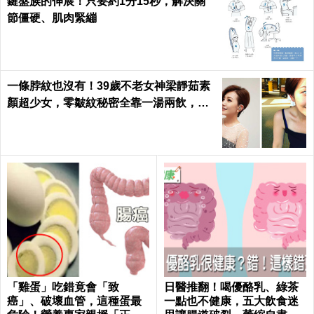
鍵盤族的伸展！只要約1分15秒，解決關
節僵硬、肌肉緊繃
一條脖紋也沒有！39歲不老女神梁靜茹素
顏超少女，零皺紋秘密全靠一湯兩飲，熬
夜疲憊一顆痘痘也不長｜每日健康 Health
「雞蛋」吃錯竟會「致
日醫推翻！喝優酪乳、綠茶
癌」、破壞血管，這種蛋最
一點也不健康，五大飲食迷