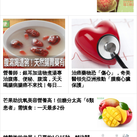
營養師：銀耳加這物煮湯專
治癌藥物恐「傷心」，奇美
治腹痛、便秘、腹瀉，天天
醫領先亞洲推動「腫瘤心臟
喝腸病腸癌不來找｜每日健
保護」
康 Health
芒果助抗氧美容營養高！但糖分太高「6類
患者」需慎食：一天最多2份