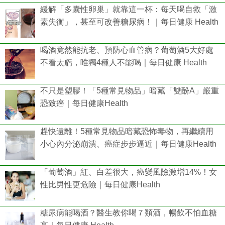
緩解「多囊性卵巢」就靠這一杯：每天喝自救「激
素失衡」，甚至可改善糖尿病！｜每日健康 Health
喝酒竟然能抗老、預防心血管病？葡萄酒5大好處
不看太虧，唯獨4種人不能喝｜每日健康 Health
不只是塑膠！「5種常見物品」暗藏「雙酚A」嚴重
恐致癌｜每日健康Health
趕快遠離！5種常見物品暗藏恐怖毒物，再繼續用
小心內分泌崩潰、癌症步步逼近｜每日健康Health
「葡萄酒」紅、白差很大，癌變風險激增14%！女
性比男性更危險｜每日健康Health
糖尿病能喝酒？醫生教你喝７類酒，暢飲不怕血糖