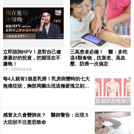
立即諮詢HPV！是對自己健
三高患者必備！ 醫：多吃
康最好的投資，把握現在不
這4類食物，抗衰老、高血
嫌晚！
壓、防癌一次搞定
PR．台灣癌症基金會
每4人就有1個是乳癌！乳房病變時的七大
無痛症狀，胸部周圍出現這種硬塊立刻就
醫｜每日健康 Health
感冒太久會變肺炎？ 醫師警告：出現５
大症狀不注意恐致命