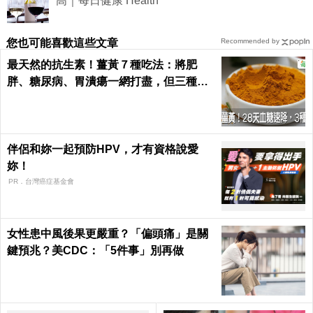
高｜每日健康 Health
您也可能喜歡這些文章
Recommended by
最天然的抗生素！薑黃７種吃法：將肥
胖、糖尿病、胃潰瘍一網打盡，但三種人
千萬別吃｜每日健康 Health
伴侶和妳一起預防HPV，才有資格說愛
妳！
PR．台灣癌症基金會
女性患中風後果更嚴重？「偏頭痛」是關
鍵預兆？美CDC：「5件事」別再做