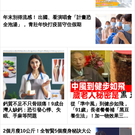
年末別得流感！ 出國、看演唱會「計畫恐
全泡湯」， 青壯年快打疫苗守住假期
鈣質不足不只骨頭痛！9成台
從「準中風」到健步如飛，
灣人缺鈣：恐引發心悸、失
「91歲」長者餐餐補「黑豆
眠、手麻等問題
養生法」！加一物效果三級
跳！｜每日健康 Health
2個月瘦10公斤！全智賢5個瘦身秘訣大公