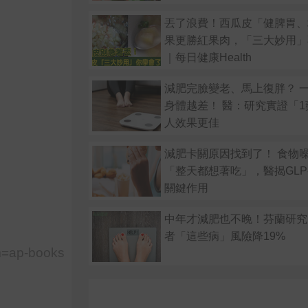
丟了浪費！西瓜皮「健脾胃、
果更勝紅果肉，「三大妙用」
｜每日健康Health
減肥完臉變老、馬上復胖？ 
身體越差！ 醫：研究實證「
人效果更佳
減肥卡關原因找到了！ 食物
「整天都想著吃」，醫揭GLP
關鍵作用
中年才減肥也不晚！芬蘭研究
者「這些病」風險降19%
m=ap-books