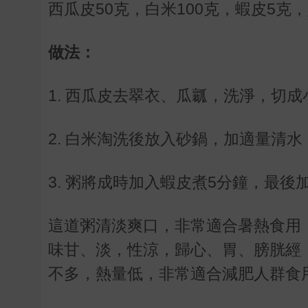
西瓜皮50克，白米100克，蝦皮5克
做法：
1. 西瓜皮去翠衣、瓜瓤，洗淨，切
2. 白米淘洗後放入砂鍋，加適量清
3. 粥將成時加入蝦皮煮5分鐘，最
這道粥清淡爽口，非常適合暑熱食用
味甘、淡，性涼，歸心、胃、膀胱經
不多，熱量低，非常適合減肥人群食