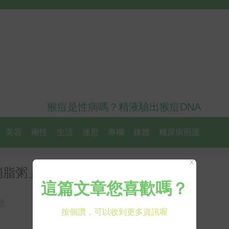
猴痘是性病嗎？精液驗出猴痘DNA
美容
兩性
生活
迷思
專欄
媒體
糖尿病照護
X
消脂粥」剷除一身肥肉
譜