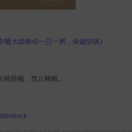
歲中醫大師教你一日一粥，保健防病
》，
非經授權，禁止轉載。
tterstock
oducts/0010785451?utm_source=linkstechnology&