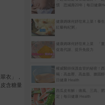
慣 恐減壽20年｜每日健康Hea
健康媽咪何妤玟來上菜！養生
紅藜枸杞粥」
健康媽咪何妤玟來上菜 「薑
促進代謝、提升免疫力
權威醫師保護血管的秘密！西
喝：高血壓、高血脂、膽固醇
瓜翠衣」，
日健康 Health
瓜皮含糖量
西瓜皮有解：痛風、三高、肥
定｜每日健康 Health