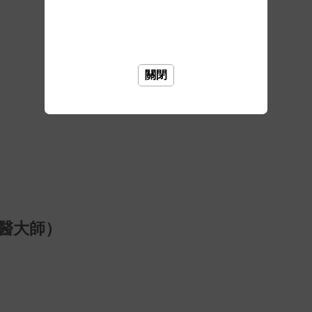
關閉
醫大師）