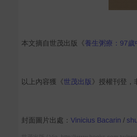
本文摘自世茂出版《
養生粥療：97
以上內容獲《
世茂出版
》授權刊登，
封面圖片出處：
Vinicius Bacarin
/
shu
世茂出版 / Via http://www.books.com.tw/pr