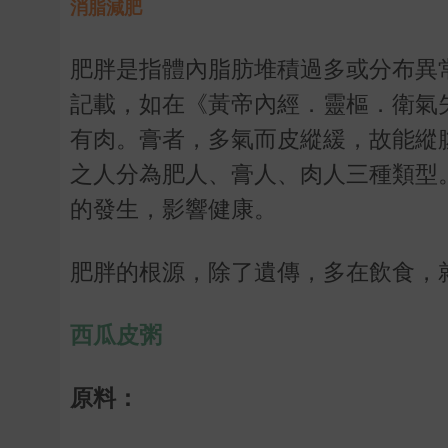
消脂減肥
肥胖是指體內脂肪堆積過多或分布異
記載，如在《黃帝內經．靈樞．衛氣
有肉。膏者，多氣而皮縱緩，故能縱
之人分為肥人、膏人、肉人三種類型
的發生，影響健康。
肥胖的根源，除了遺傳，多在飲食，
西瓜皮粥
原料：