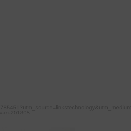
010785451?utm_source=linkstechnology&utm_mediu
=ap-201805