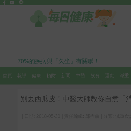
70%的疾病與「久坐」有關聯！
首頁
報導
健康
預防
新聞
中醫
飲食
運動
減重
別丟西瓜皮！中醫大師教你自煮「
| 日期:
2018-05-30
| 責任編輯:
邱霈俞
| 分類:
減重食