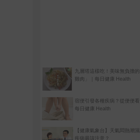
九層塔這樣吃！美味無負擔的
雞肉」｜每日健康 Health
宿便引發各種疾病？從便便看
每日健康 Health
【健康氣象台】天氣悶熱潮濕
疾病最該注意？