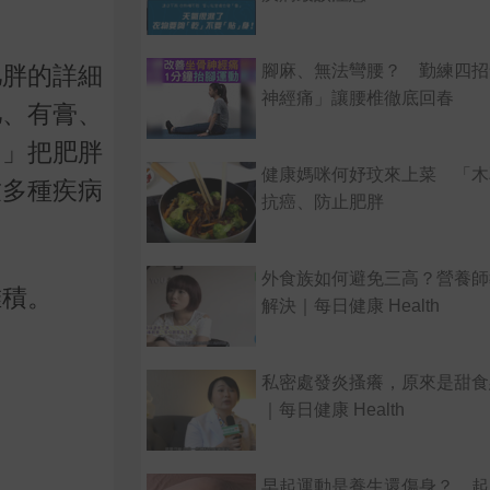
腳麻、無法彎腰？ 勤練四招
肥胖的詳細
神經痛」讓腰椎徹底回春
肥、有膏、
。」把肥胖
健康媽咪何妤玟來上菜 「木
致多種疾病
抗癌、防止肥胖
外食族如何避免三高？營養師
堆積。
解決｜每日健康 Health
私密處發炎搔癢，原來是甜食
｜每日健康 Health
早起運動是養生還傷身？ 起