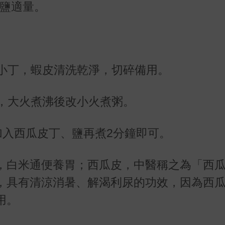
，鹽適量。
成小丁，蝦皮清洗乾淨，切碎備用。
水，大火煮沸後改小火煮粥。
後加入西瓜皮丁、鹽再煮2分鐘即可。
，白米通便養胃；西瓜皮，中醫稱之為「西
，具有清涼消暑、解渴利尿的功效，因為西
用。