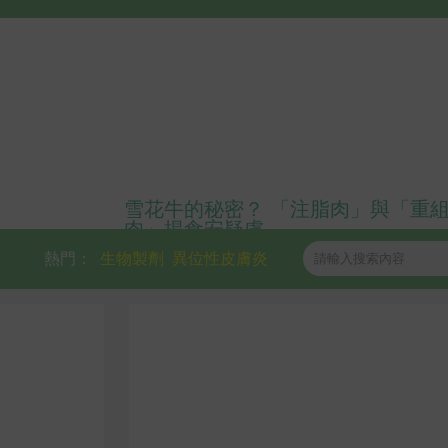
雪花牛的秘密？ 「注脂肉」與「重
肉」揭食安疑慮
熱門：
生物製劑
異位性皮膚炎