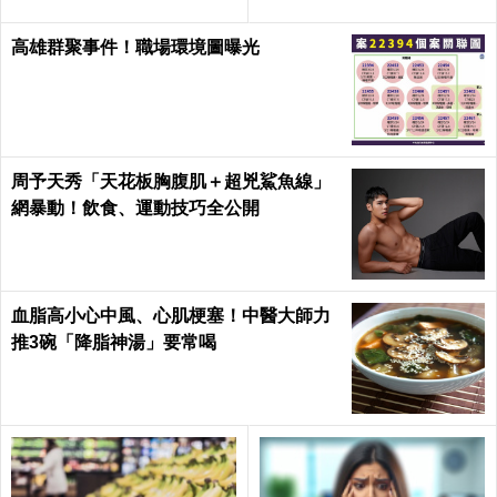
th
高雄群聚事件！職場環境圖曝光
周予天秀「天花板胸腹肌＋超兇鯊魚線」
網暴動！飲食、運動技巧全公開
血脂高小心中風、心肌梗塞！中醫大師力
推3碗「降脂神湯」要常喝