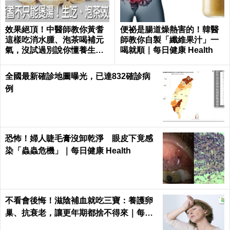
效果絕頂！中醫師教你黃耆
便祕是腸道燥熱害的！韓醫
這樣吃消水腫、泡茶喝補元
師教你自製「纖維果汁」一
氣，沒試過別說你懂養生｜
喝就順｜每日健康 Health
每日健康 Health
全國最新確診地圖曝光，已達832確診病
例
恐怖！婦人睫毛膏沒卸乾淨 眼皮下竟感
染「蟲蟲危機」｜每日健康 Health
不看會後悔！滋陰補血就吃三寶：養護卵
巢、抗衰老，讓更年期都捨不得來｜每日
健康 Health