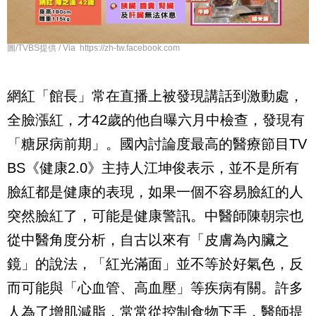
圖/TVBS提供 / Via https://zh-tw.facebook.com
網紅「館長」常在直播上被發現講話到激動處，
全臉漲紅，才
42
歲的他自曝六月中檢查，發現有
「糖尿病前期」。國內討論度最高的醫療節目
TV
BS
《健康
2.0
》主持人江坤俊表示，並不是所有
臉紅都是健康的表現，如果一個不容易臉紅的人
突然臉紅了，可能是健康警訊。中醫師陳朝宗也
從中醫角度分析，自古以來有「皮膚為內臟之
鏡」的說法，「紅光滿面」並不等於好氣色，反
而可能與「心血管、高血壓」等疾病有關。許多
人為了增肌減脂，常常從控制食物下手，醫師提