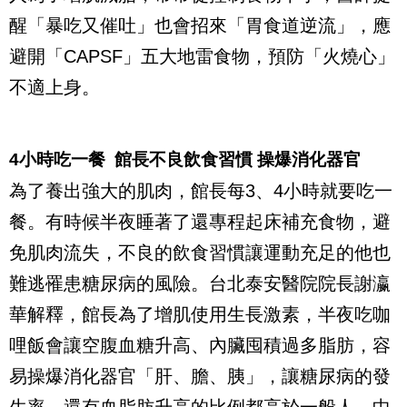
醒「暴吃又催吐」也會招來「胃食道逆流」，應
避開「
CAPSF
」五大地雷食物，預防「火燒心」
不適上身。
4
小時吃一餐
館長不良飲食習慣 操爆消化器官
為了養出強大的肌肉，館長每
3
、
4
小時就要吃一
餐。有時候半夜睡著了還專程起床補充食物，避
免肌肉流失，不良的飲食習慣讓運動充足的他也
難逃罹患糖尿病的風險。台北泰安醫院院長謝瀛
華解釋，館長為了增肌使用生長激素，半夜吃咖
哩飯會讓空腹血糖升高、內臟囤積過多脂肪，容
易操爆消化器官「肝、膽、胰」，讓糖尿病的發
生率，還有血脂肪升高的比例都高於一般人。中