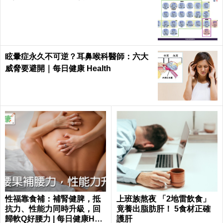
眩暈症永久不可逆？耳鼻喉科醫師：六大
威脅要避開｜每日健康 Health
性福靠食補：補腎健脾，抵
上班族熬夜 「2地雷飲食」
抗力、性能力同時升級，回
竟養出脂肪肝！ 5食材正確
歸軟Q好腰力 | 每日健康Heal
護肝