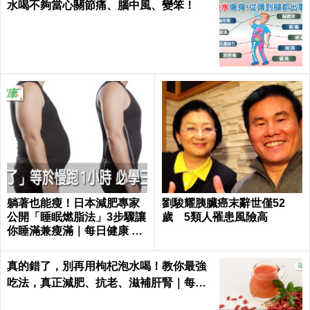
水喝不夠當心關節痛、腦中風、變笨！
躺著也能瘦！日本減肥專家
劉駿耀胰臟癌末辭世僅52
公開「睡眠燃脂法」3步驟讓
歲 5類人罹患風險高
你睡滿兼瘦滿｜每日健康 He
alth
真的錯了，別再用枸杞泡水喝！教你最強
吃法，真正減肥、抗老、滋補肝腎｜每日
健康Health