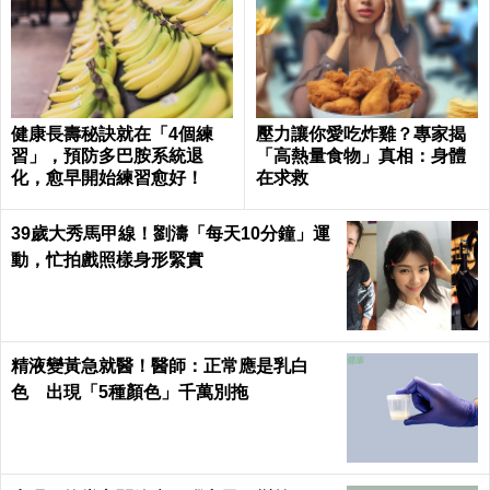
健康長壽秘訣就在「4個練
壓力讓你愛吃炸雞？專家揭
習」，預防多巴胺系統退
「高熱量食物」真相：身體
化，愈早開始練習愈好！
在求救
39歲大秀馬甲線！劉濤「每天10分鐘」運
動，忙拍戲照樣身形緊實
精液變黃急就醫！醫師：正常應是乳白
色 出現「5種顏色」千萬別拖