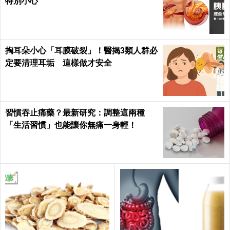
特別小心
掏耳朵小心「耳膜破裂」！醫揭3類人群必
定要清理耳垢 這樣做才安全
習慣吞止痛藥？最新研究：調整這兩種
「生活習慣」也能讓你無痛一身輕！