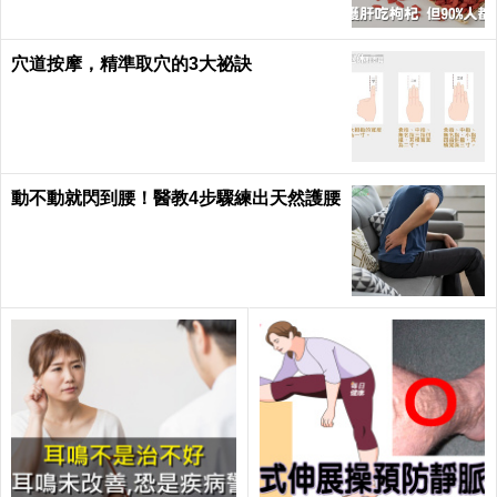
穴道按摩，精準取穴的3大祕訣
動不動就閃到腰！醫教4步驟練出天然護腰