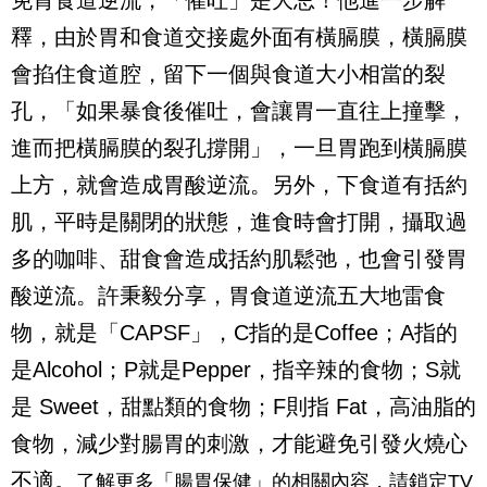
免胃食道逆流，「催吐」是大忌！他進一步解
釋，由於胃和食道交接處外面有橫膈膜，橫膈膜
會掐住食道腔，留下一個與食道大小相當的裂
孔，「如果暴食後催吐，會讓胃一直往上撞擊，
進而把橫膈膜的裂孔撐開」，一旦胃跑到橫膈膜
上方，就會造成胃酸逆流。另外，下食道有括約
肌，平時是關閉的狀態，進食時會打開，攝取過
多的咖啡、甜食會造成括約肌鬆弛，也會引發胃
酸逆流。許秉毅分享，胃食道逆流五大地雷食
物，就是「
CAPSF
」，
C
指的是
Coffee
；
A
指的
是
Alcohol
；
P
就是
Pepper
，指辛辣的食物；
S
就
是
Sweet
，甜點類的食物；
F
則指
Fat
，高油脂的
食物，減少對腸胃的刺激，才能避免引發火燒心
不適。
了解更多「腸胃保健」的相關內容，請鎖定TV