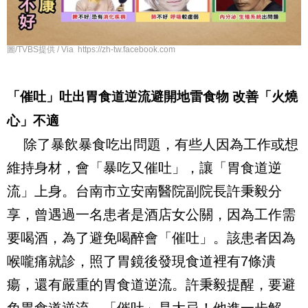
圖/TVBS提供 / Via https://zh-tw.facebook.com
「催吐」吐出胃食道逆流
避開地雷食物 改善「火燒
心」不適
除了暴飲暴食吃出問題，有些人因為工作或想
維持身材，會「暴吃又催吐」，讓「胃食道逆
流」上身。台南市立安南醫院副院長許秉毅分
享，曾遇過一名患者是酒店女公關，因為工作需
要喝酒，為了避免喝醉會「催吐」。該患者因為
喉嚨痛就診，照了胃鏡後發現食道裡有
7
條潰
瘍，還有嚴重的胃食道逆流。許秉毅提醒，
要避