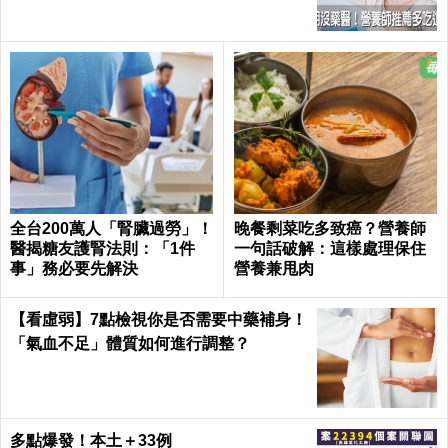
全台200萬人「腎臟過勞」！
晚餐剩菜吃多致癌？營養師
醫揭糖友護腎法則：「1件
一句話破解：這樣處理保住
事」務必要先解決
營養兼甩肉
【看虛弱】7點檢視你是否需要中藥補身！
「氣血不足」體質如何進行調整？
多點爆發！本土＋33例