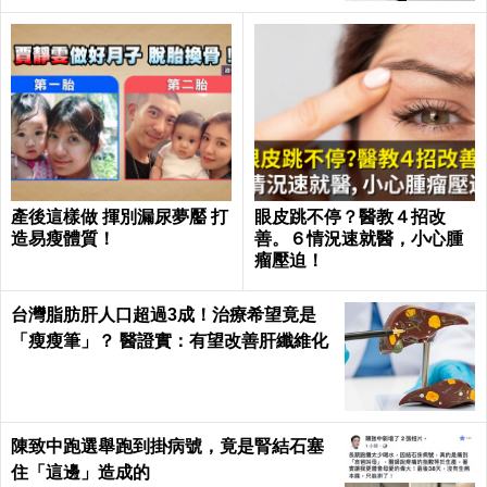
產後這樣做 揮別漏尿夢靨 打
眼皮跳不停？醫教４招改
造易瘦體質！
善。６情況速就醫，小心腫
瘤壓迫！
台灣脂肪肝人口超過3成！治療希望竟是
「瘦瘦筆」？ 醫證實：有望改善肝纖維化
陳致中跑選舉跑到掛病號，竟是腎結石塞
住「這邊」造成的