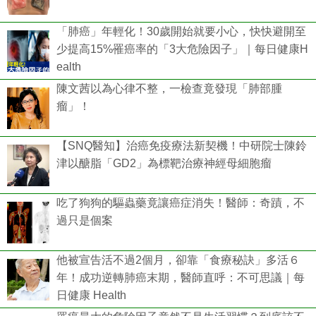
「肺癌」年輕化！30歲開始就要小心，快快避開至
少提高15%罹癌率的「3大危險因子」｜每日健康H
ealth
陳文茜以為心律不整，一檢查竟發現「肺部腫
瘤」！
【SNQ醫知】治癌免疫療法新契機！中研院士陳鈴
津以醣脂「GD2」為標靶治療神經母細胞瘤
吃了狗狗的驅蟲藥竟讓癌症消失！醫師：奇蹟，不
過只是個案
他被宣告活不過2個月，卻靠「食療秘訣」多活６
年！成功逆轉肺癌末期，醫師直呼：不可思議｜每
日健康 Health