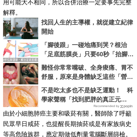
用可能大不相同，所以合併治療一定要事先完整
解釋。
找回人生的主導權，就從建立紀律
開始
「腳後跟」一碰地痛到哭？根治
「足底筋膜炎」只要60秒「抬腳伸
展」
難怪你常常嘴破、全身痠痛、胃不
舒服，原來是身體缺乏這些「營養
素」了！｜每日健康 Health
不是吃太多也不是缺乏運動！ 科
學家聲稱「找到肥胖的真正元
Recommended by
凶」：食物中無處不在
由於小細胞肺癌主要和吸菸有關，醫師除了呼籲
民眾早日戒菸，也提醒長期抽菸或是有家族病史
等高危險族群，應定期做低劑量電腦斷層篩檢。