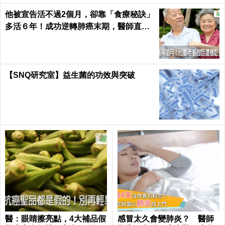
他被宣告活不過2個月，卻靠「食療秘訣」
多活６年！成功逆轉肺癌末期，醫師直
呼：不可思議｜每日健康 Health
【SNQ研究室】益生菌的功效與突破
醫：眼睛擦亮點，4大補品假
感冒太久會變肺炎？ 醫師