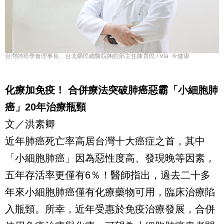
台灣肺癌學會理事長、台北榮民總醫院胸腔部主任陳育民 / Via 今健康
化療加免疫！ 合併療法突破肺癌惡霸「小細胞肺
癌」
20
年治療瓶頸
文／洪素卿
近年肺癌死亡率高居台灣十大癌症之首，其中
「小細胞肺癌」因為惡性度高、發現晚等因素，
五年存活率更僅有
6
％！醫師指出，過去二十多
年來小細胞肺癌僅有化療藥物可用，臨床治療陷
入瓶頸。所幸，近年受惠於免疫治療發展，合併