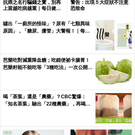
抗癌之名行騙錢之實，別再
警告：出現５大症狀不注意
上當越吃病越重｜每日健康
恐致命
Health
噓出「一廁所的怪味」？尿有「七類異味
原因」，「糖尿、瘻管」大警報！｜每日
健康Health
芭樂吃對減重降血糖；吃錯便祕卡腸胃！
芭樂籽能不能吃等「3種吃法」一次公開｜
每日健康 Health
喝「茶葉」還是「農藥」？CBC驚爆：
「知名茶葉」驗出「22種農藥」，再喝癌
症、賀爾蒙失調找上門｜每日健康 Health