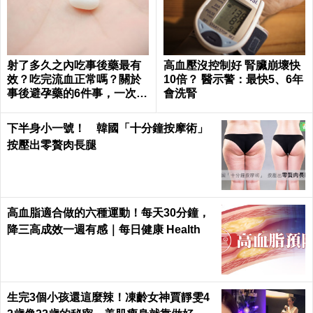
射了多久之內吃事後藥最有
高血壓沒控制好 腎臟崩壞快
效？吃完流血正常嗎？關於
10倍？ 醫示警：最快5、6年
事後避孕藥的6件事，一次報
會洗腎
你知｜每日健康 Health
下半身小一號！ 韓國「十分鐘按摩術」
按壓出零贅肉長腿
高血脂適合做的六種運動！每天30分鐘，
降三高成效一週有感｜每日健康 Health
生完3個小孩還這麼辣！凍齡女神賈靜雯4