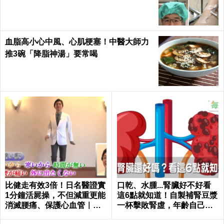
血脂高小心中風、心肌梗塞！中醫大師力
推3碗「降脂神湯」要常喝
比健走有效3倍！日名醫證實
口乾、水腫...腎臟好不好看
1分鐘活屍操，不但減重更能
這6點就知道！自製補腎豆漿
消滅腰痛、保護心血管｜每
一杯擊敗腎虛，年齡自己決
日健康 Health
定｜每日健康 Health