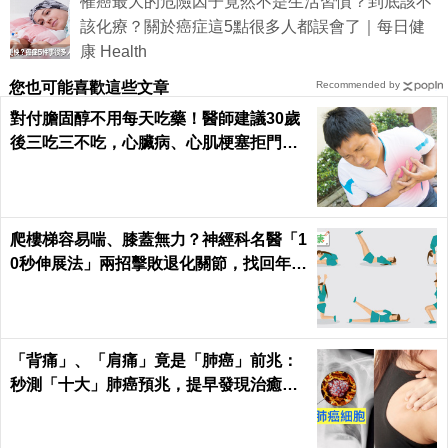
罹癌最大的危險因子竟然不是生活習慣？到底該不
該化療？關於癌症這5點很多人都誤會了｜每日健
康 Health
您也可能喜歡這些文章
Recommended by
對付膽固醇不用每天吃藥！醫師建議30歲
後三吃三不吃，心臟病、心肌梗塞拒門外
｜每日健康 Health
爬樓梯容易喘、膝蓋無力？神經科名醫「1
0秒伸展法」兩招擊敗退化關節，找回年輕
腳骨不求人｜每日健康 Health
「背痛」、「肩痛」竟是「肺癌」前兆：
秒測「十大」肺癌預兆，提早發現治癒率
飆升50%！