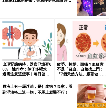
2歲像22歲的秘密，美肌瘦身就靠做好這3
件事｜每日健康 Health
出現腎臟病時，器官已壞死6
疲勞、掉髮、頭痛？血紅素
0% 陳作孝：除了多喝水，
不足「貧血」自然找上門：
還需注意這些事｜每日健康
「7個天然方法」跟著做，杜
Health
絕貧血只要一種水果！
尿液上有一層浮油，是什麼病？專家：看
到浮油搭上這一物，不馬上就醫不行！