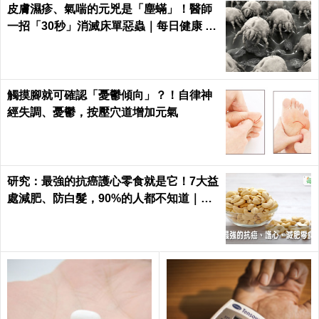
皮膚濕疹、氣喘的元兇是「塵蟎」！醫師
一招「30秒」消滅床單惡蟲｜每日健康 H
ealth
觸摸腳就可確認「憂鬱傾向」？！自律神
經失調、憂鬱，按壓穴道增加元氣
研究：最強的抗癌護心零食就是它！7大益
處減肥、防白髮，90%的人都不知道｜每
日健康 Health