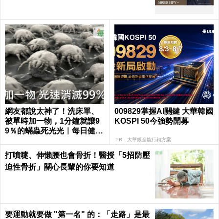
網友都說太神了！洗床單、
009829掌握AI關鍵 大華韓國
被單時加一物，1分鐘就讓9
KOSPI 50今強勢開募
9％的蟎蟲死光光｜每日健康
Health
PR．大華銀全能行銷方案
打噴嚏、伸懶腰也會骨折！醫授「5招防壓
迫性骨折」關心長輩的你要知道
要運動就要做 "第一名" 的：「走路」是最