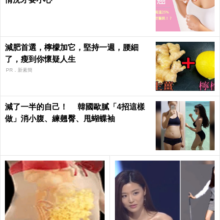
減肥首選，檸檬加它，堅持一週，腰細
了，瘦到你懷疑人生
PR．新素簡
減了一半的自己！ 韓國歐膩「4招這樣
做」消小腹、練翹臀、甩蝴蝶袖