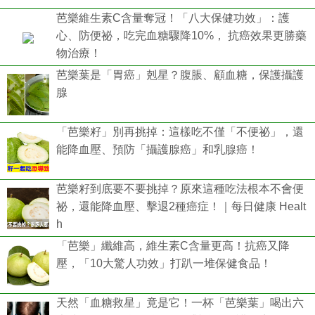
芭樂維生素C含量奪冠！「八大保健功效」：護
心、防便祕，吃完血糖驟降10%， 抗癌效果更勝藥
物治療！
芭樂葉是「胃癌」剋星？腹脹、顧血糖，保護攝護
腺
「芭樂籽」別再挑掉：這樣吃不僅「不便祕」，還
能降血壓、預防「攝護腺癌」和乳腺癌！
芭樂籽到底要不要挑掉？原來這種吃法根本不會便
祕，還能降血壓、擊退2種癌症！｜每日健康 Healt
h
「芭樂」纖維高，維生素C含量更高！抗癌又降
壓，「10大驚人功效」打趴一堆保健食品！
天然「血糖救星」竟是它！一杯「芭樂葉」喝出六