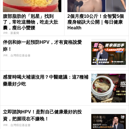
腹部脂肪的「剋星」找到
2個月瘦10公斤！全智賢5個
了，常吃這幾物，吃走大肚
瘦身秘訣大公開｜每日健康
囊，瘦出小蠻腰
Health
PR．新素簡
伴侶和妳一起預防HPV，才有資格說愛
妳！
PR．台灣癌症基金會
感冒時喝大補湯沒用？中醫建議：這7種補
藥最好少吃
立即諮詢HPV！是對自己健康最好的投
資，把握現在不嫌晚！
PR．台灣癌症基金會