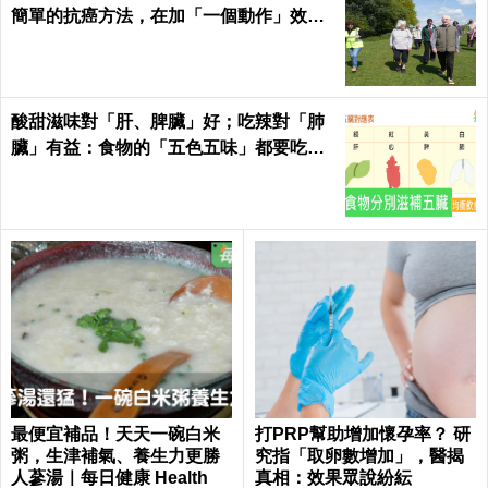
簡單的抗癌方法，在加「一個動作」效果
倍增！
酸甜滋味對「肝、脾臟」好；吃辣對「肺
臟」有益：食物的「五色五味」都要吃，
缺一不可！
最便宜補品！天天一碗白米
打PRP幫助增加懷孕率？ 研
粥，生津補氣、養生力更勝
究指「取卵數增加」，醫揭
人蔘湯｜每日健康 Health
真相：效果眾說紛紜