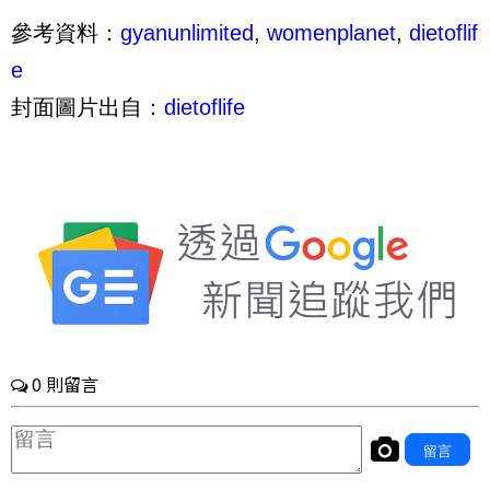
參考資料：
gyanunlimited
,
womenplanet
,
dietoflif
e
封面圖片出自：
dietoflife