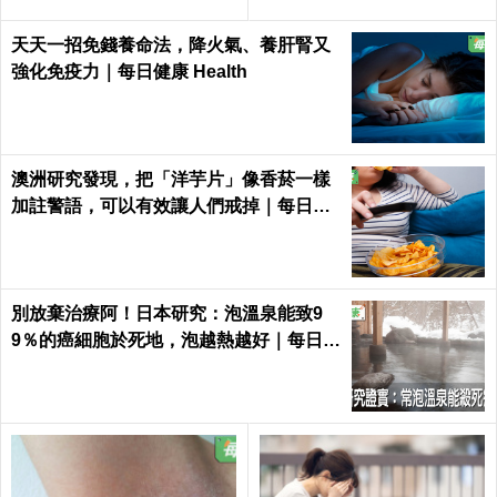
天天一招免錢養命法，降火氣、養肝腎又
強化免疫力｜每日健康 Health
澳洲研究發現，把「洋芋片」像香菸一樣
加註警語，可以有效讓人們戒掉｜每日健
康 Health
別放棄治療阿！日本研究：泡溫泉能致9
9％的癌細胞於死地，泡越熱越好｜每日健
康 Health