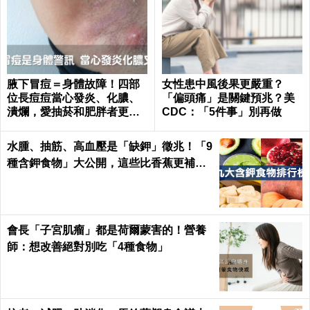
腋下冒痘＝身體故障！四部
女性患中風後果更嚴重？
位長痘痘當心發炎、化膿、
「偏頭痛」是關鍵預兆？美
潰爛，愛抽菸和肥胖者更要
CDC：「5件事」別再做
小心｜每日健康 Health
水腫、抽筋、高血壓是「缺鉀」徵兆！「9
種含鉀食物」大公開，這些比香蕉更補鉀
｜每日健康 Health
會長「子宮肌瘤」都是荷爾蒙害的！營養
師：想改善絕對別吃「4種食物」