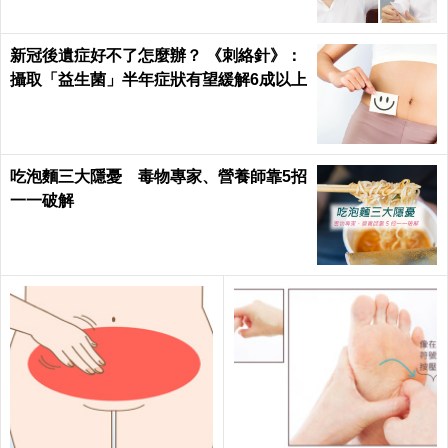
新冠後遺症好不了怎麼辦？ 《刺絡針》：
攝取「益生菌」半年症狀有望緩解6成以上
吃泡麵三大隱憂 毒物專家、營養師靠5招
一一破解