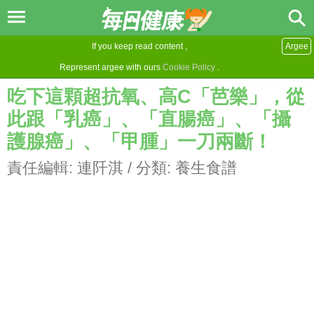
If you keep read content ,
Argee
Represent argee with ours
Cookie Policy
.
吃下這顆超抗氧、高C「芭樂」，從
此跟「乳癌」、「直腸癌」、「攝
護腺癌」、「甲腫」一刀兩斷！
責任編輯:
連阡淇
/ 分類:
養生食譜