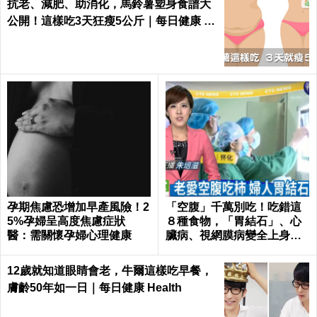
抗老、減肥、助消化，馬鈴薯塑身食譜大
公開！這樣吃3天狂瘦5公斤｜每日健康 H
ealth
孕期焦慮恐增加早產風險！2
「空腹」千萬別吃！吃錯這
5%孕婦呈高度焦慮症狀
８種食物，「胃結石」、心
醫：需關懷孕婦心理健康
臟病、視網膜病變全上身｜
每日健康Health
12歲就知道眼睛會老，牛爾這樣吃早餐，
膚齡50年如一日｜每日健康 Health