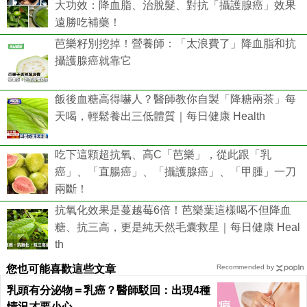
大功效：降血脂、治脫髮、對抗「攝護腺癌」效果
遠勝吃補藥！
芭樂籽別挖掉！營養師：「太浪費了」降血脂和抗
攝護腺癌就靠它
飯後血糖高得嚇人？醫師教你自製「降糖兩茶」每
天喝，輕鬆養出三低體質｜每日健康 Health
吃下這顆超抗氧、高C「芭樂」，從此跟「乳
癌」、「直腸癌」、「攝護腺癌」、「甲腫」一刀
兩斷！
抗氧化效果是蔓越莓6倍！芭樂葉這樣喝不但降血
糖、抗三高，更是純天然毛囊救星｜每日健康 Heal
th
您也可能喜歡這些文章
Recommended by
乳頭有分泌物＝乳癌？醫師駁回：出現4種
情況才要小心