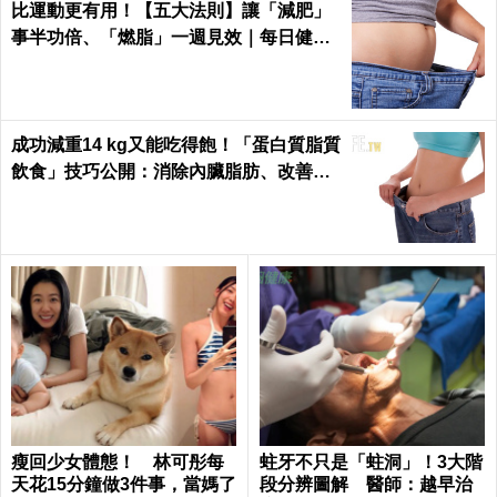
比運動更有用！【五大法則】讓「減肥」
事半功倍、「燃脂」一週見效｜每日健康
Health
成功減重14 kg又能吃得飽！「蛋白質脂質
飲食」技巧公開：消除內臟脂肪、改善糖
尿病
瘦回少女體態！ 林可彤每
蛀牙不只是「蛀洞」！3大階
天花15分鐘做3件事，當媽了
段分辨圖解 醫師：越早治