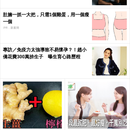
肚腩一抓一大把，只需1個雞蛋，用一個瘦
一個
PR．新素簡
專訪／免疫力太強導致不易懷孕？！趙小
僑花費300萬拚生子 曝生育心路歷程