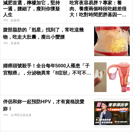
減肥首選，檸檬加它，堅持
吃宵夜容易胖？專家：養
一週，腰細了，瘦到你懷疑
肉、養瘦兩個時段吃錯差很
人生
大！吃對時間肥胖基因一秒
關閉｜每日健康 Health
PR．新素簡
腹部脂肪的「剋星」找到了，常吃這幾
物，吃走大肚囊，瘦出小蠻腰
PR．新素簡
婦癌頭號殺手！全台每年5000人罹患「子
宮頸癌」，分泌物異常「8症狀」不可不知
｜每日健康Health
伴侶和妳一起預防HPV，才有資格說愛
妳！
PR．台灣癌症基金會