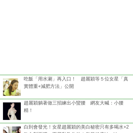
吃飯「用水涮」再入口！ 趙麗穎等５位女星「真
實體重+減肥方法」公開
趙麗穎躺著做三招練出小蠻腰 網友大喊：小腰
精！
白到會發光！女星趙麗穎的美白秘密只有多喝水+2