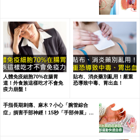
｜每日健康 Health
人體免疫細胞70%在腸胃
貼布、消炎藥別亂用！嚴重
道！外食族這樣吃才不會免
恐導致中毒、胃出血！
疫力崩盤！
手指長期刺痛、麻木？小心「腕管綜合
症」損害手部神經！15秒「手部伸展」這
樣練，別讓身體空「腕」惜！