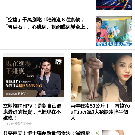
「空腹」千萬別吃！吃錯這８種食物，
「胃結石」、心臟病、視網膜病變全上身
｜每日健康Health
立即諮詢HPV！是對自己健
兩年狂瘦50公斤！ 南韓Yo
康最好的投資，把握現在不
uTuber靠3大秘訣瘦掉半個
嫌晚！
人
PR．台灣癌症基金會
只要兩天！博士獨創熱量節食法：減體脂