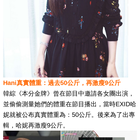
Hani真實體重：過去50公斤，再激瘦9公斤
韓綜《本分金牌》曾在節目中邀請各女團出演，
並偷偷測量她們的體重在節目播出，當時EXID哈
妮就被公布真實體重為：50公斤。後來為了出專
輯，哈妮再激瘦9公斤。