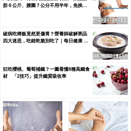
肪６公斤、腰圍７公分不用半年，免挨餓
也好好瘦｜每日健康 Health
破病吃稀飯竟然更傷胃？營養師破解粥品
四大迷思，吃錯乾脆別吃了｜每日健康 He
alth
狂吃櫻桃、葡萄補鐵？一圖看懂8種高鐵食
材 「2技巧」提升鐵質吸收率