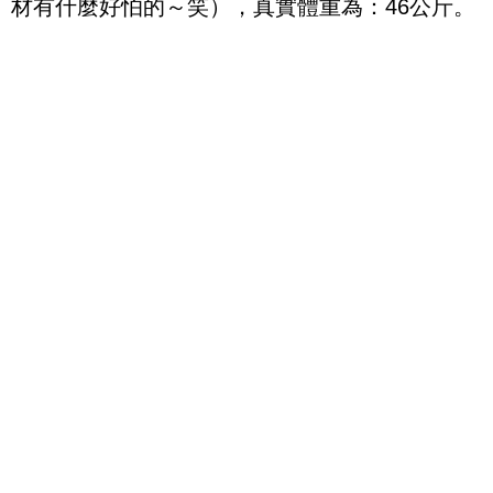
材有什麼好怕的～笑），真實體重為：46公斤。