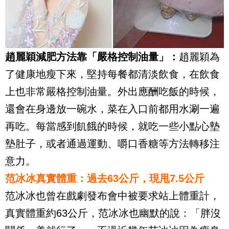
趙麗穎減肥方法靠「嚴格控制油量」：
趙麗穎為
了健康地瘦下來，堅持每餐都清淡飲食，在飲食
上也非常嚴格控制油量。外出應酬吃飯的時候，
還會在身邊放一碗水，菜在入口前都用水涮一遍
再吃。每當感到飢餓的時候，就吃一些小點心墊
墊肚子，或者通過運動、嚼口香糖等方法轉移注
意力。
范冰冰真實體重：過去63公斤，現甩7.5公斤
范冰冰也曾在戲劇發布會中被要求站上體重計，
真實體重約63公斤，范冰冰也幽默的說：「胖沒