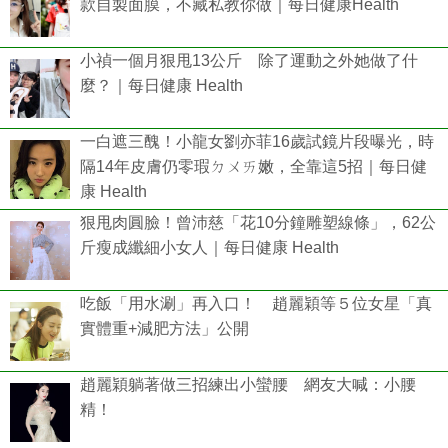
款自製面膜，不藏私教你做｜每日健康Health
小禎一個月狠甩13公斤 除了運動之外她做了什
麼？｜每日健康 Health
一白遮三醜！小龍女劉亦菲16歲試鏡片段曝光，時
隔14年皮膚仍零瑕ㄉㄨㄞ嫩，全靠這5招｜每日健
康 Health
狠甩肉圓臉！曾沛慈「花10分鐘雕塑線條」，62公
斤瘦成纖細小女人｜每日健康 Health
吃飯「用水涮」再入口！ 趙麗穎等５位女星「真
實體重+減肥方法」公開
趙麗穎躺著做三招練出小蠻腰 網友大喊：小腰
精！