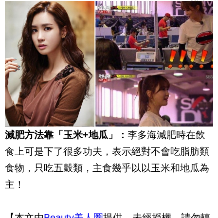
母養出不同性格的孩子
減肥方法靠「玉米+地瓜」：
李多海減肥時在飲
食上可是下了很多功夫，表示絕對不會吃脂肪類
食物，只吃五穀類，主食幾乎以以玉米和地瓜為
主！
【本文由
Beauty美人圈
提供，未經授權，請勿轉