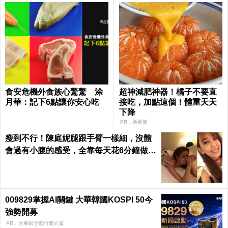
食安危機外食族心驚驚 涂
超神減肥神器！橘子不要直
月華：記下6點讓你安心吃
接吃，加點這個！體重天天
下降
PR．新素簡
瘦到不行！陳庭妮腿跟手臂一樣細，沒體
會過有小腹的感受，全靠每天花6分鐘做這
種運動｜每日健康 Health
009829掌握AI關鍵 大華韓國KOSPI 50今
強勢開募
PR．大華銀全能行銷方案