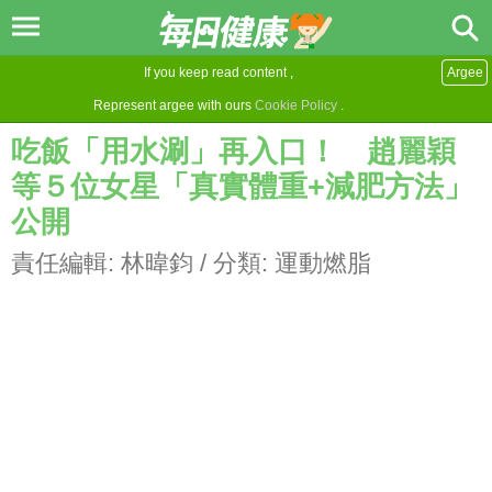
If you keep read content ,
Argee
Represent argee with ours
Cookie Policy
.
吃飯「用水涮」再入口！ 趙麗穎
等５位女星「真實體重+減肥方法」
公開
責任編輯:
林暐鈞
/ 分類:
運動燃脂