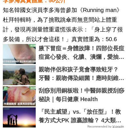
李多海真實體重：50公斤
知名韓國女演員李多海曾參加《Running man》
杜拜特輯時，為了挑戰跳傘而無意間站上體重
計，發現再測量體重還慌張表示：「身上穿了很
多裝備，所以才會這樣！」真實體重為：50.6
腋下冒痘＝身體故障！四部位長痘
痘當心發炎、化膿、潰爛，愛抽菸
和肥胖者更要小心｜每日健康 Hea
親吻伴侶和孩子竟會導致蛀牙？
lth
牙醫：親吻傳染細菌！應時刻維護
口腔健康
刮痧別用銅板啦！中醫師親授刮痧
秘訣｜每日健康 Health
「民主威望」vs.「放任型」！教
養方式大PK 誰贏誰輸？ 4大類父
Recommended by