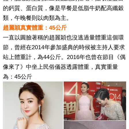
的鈣質、蛋白質，像是早餐是低脂牛奶配高纖穀
類，午晚餐則以肉類為主。
趙麗穎真實體重：45公斤
一直以圓臉著稱的趙麗穎也沒逃過量體重這個環
節，曾經在2014年參加盛典的時候被主持人要求
站上體重計，為44公斤。2016年也曾在節目《偶
像來了》中坐上民俗儀器透露體重，真實重量
為：45公斤