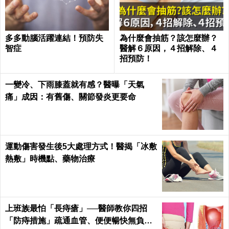
多多動腦活躍連結！預防失
為什麼會抽筋？該怎麼辦？
智症
醫解６原因，４招解除、４
招預防！
一變冷、下雨膝蓋就有感？醫曝「天氣
痛」成因：有舊傷、關節發炎更要命
運動傷害發生後5大處理方式！醫揭「冰敷
熱敷」時機點、藥物治療
上班族最怕「長痔瘡」──醫師教你四招
「防痔措施」疏通血管、便便暢快無負擔