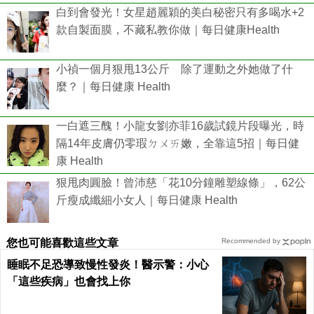
白到會發光！女星趙麗穎的美白秘密只有多喝水+2
款自製面膜，不藏私教你做｜每日健康Health
小禎一個月狠甩13公斤 除了運動之外她做了什
麼？｜每日健康 Health
一白遮三醜！小龍女劉亦菲16歲試鏡片段曝光，時
隔14年皮膚仍零瑕ㄉㄨㄞ嫩，全靠這5招｜每日健
康 Health
狠甩肉圓臉！曾沛慈「花10分鐘雕塑線條」，62公
斤瘦成纖細小女人｜每日健康 Health
您也可能喜歡這些文章
Recommended by
睡眠不足恐導致慢性發炎！醫示警：小心
「這些疾病」也會找上你