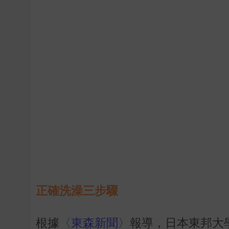
正確洗澡三步驟
根據
〈東森新聞〉
報導，日本東邦大