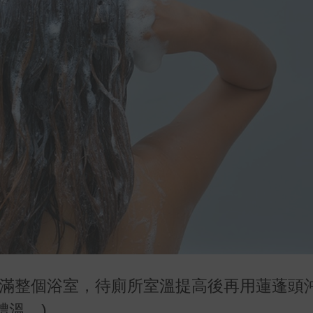
充滿整個浴室，待廁所室溫提高後再用蓮蓬頭
體溫。)