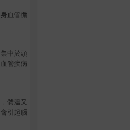
全身血管循
會集中於頭
腦血管疾病
澡，體溫又
怕會引起腦