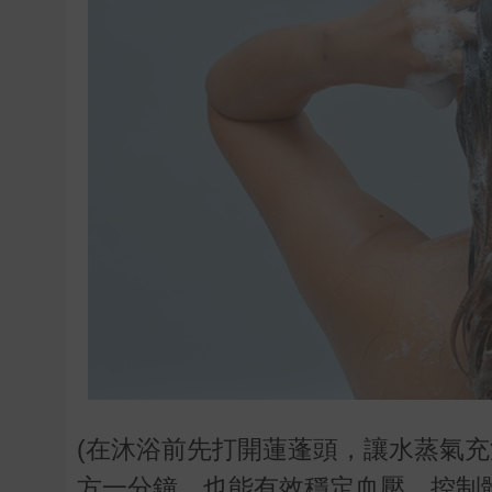
(在沐浴前先打開蓮蓬頭，讓水蒸氣
方一分鐘，也能有效穩定血壓、控制