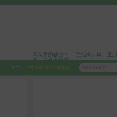
雪花牛的秘密？ 「注脂肉」與「重
肉」揭食安疑慮
熱門：
生物製劑
異位性皮膚炎