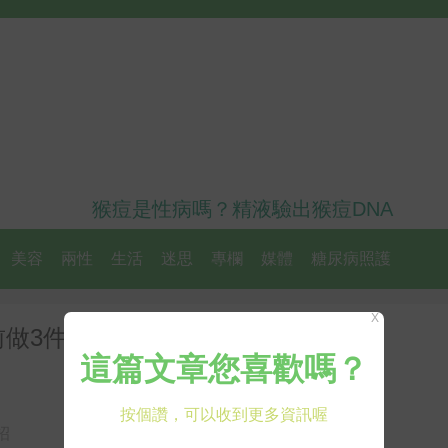
猴痘是性病嗎？精液驗出猴痘DNA
美容
兩性
生活
迷思
專欄
媒體
糖尿病照護
X
前做3件事，有效預防中風、猝死
招