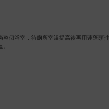
滿整個浴室，待廁所室溫提高後再用蓮蓬頭
溫。