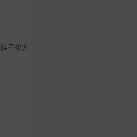
沖脖子後方