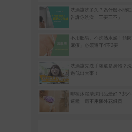
洗澡該洗多久？為什麼不能狂
告訴你洗澡「三要三不」
不用肥皂、不洗熱水澡！預防
麻疹」必須遵守4不2要
洗澡該先洗手腳還是身體？洗
過低出大事！
哪種沐浴清潔用品最好？想不
這種 還不用額外花錢買