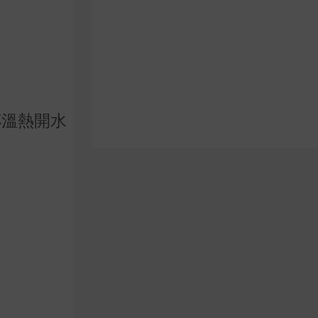
杯溫熱開水