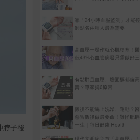
靠「24小時血壓監測」才能
師點名兩種人最為需要
高血壓一發作就心肌梗塞！醫
低43%心血管病發只需做好
有點胖且血壓、膽固醇都偏高
壽？專家揭6原因
飯後不能馬上洗澡、運動？醫
惡習飯後做最要命！難怪肥胖
一生｜每日健康 Health
沖脖子後
現代文明病之首「高血壓」！