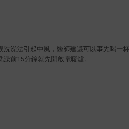
誤洗澡法引起中風，醫師建議可以事先喝一
洗澡前15分鐘就先開啟電暖爐。