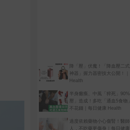
降「壓」伏魔！「降血壓二式
神器」握力器密技大公開！｜
Health
半身癱瘓、中風「猝死」90
壓」造成！多吃「通血5食物
不花錢｜每日健康 Health
過度依賴藥物小心傷腎！醫師
人，不吃藥更傷身｜每日健康 He