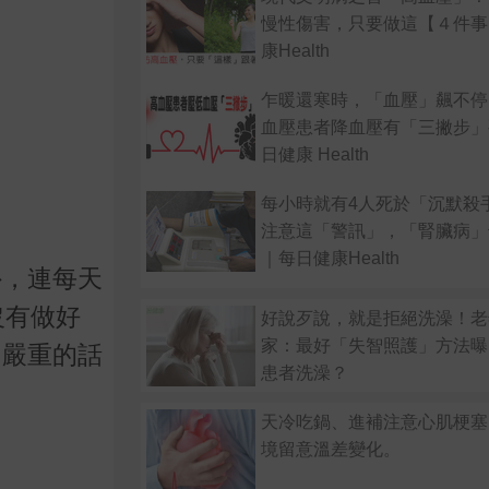
慢性傷害，只要做這【４件事
康Health
乍暖還寒時，「血壓」飆不停
血壓患者降血壓有「三撇步」
日健康 Health
每小時就有4人死於「沉默殺
注意這「警訊」，「腎臟病」
｜每日健康Health
外，連每天
沒有做好
好說歹說，就是拒絕洗澡！老
家：最好「失智照護」方法曝
，嚴重的話
患者洗澡？
天冷吃鍋、進補注意心肌梗塞
境留意溫差變化。