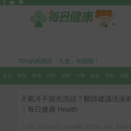
70%的疾病與「久坐」有關聯！
首頁
報導
健康
預防
新聞
中醫
飲食
運動
減重
天氣冷不能先洗頭？醫師建議洗澡
｜每日健康 Health
| 日期:
2018-02-07
| 責任編輯:
廖思涵
| 分類:
居家妙