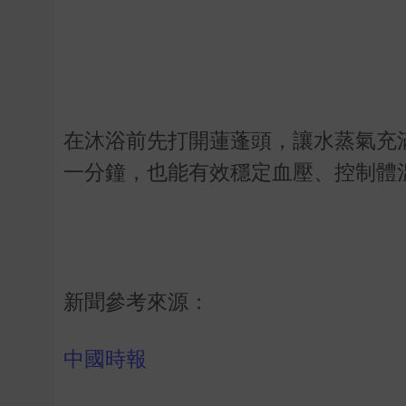
在沐浴前先打開蓮蓬頭，讓水蒸氣充
一分鐘，也能有效穩定血壓、控制體
新聞參考來源：
中國時報