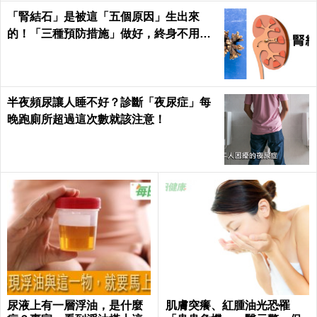
「腎結石」是被這「五個原因」生出來
的！「三種預防措施」做好，終身不用
「理腎結」！｜每日健康Health
半夜頻尿讓人睡不好？診斷「夜尿症」每
晚跑廁所超過這次數就該注意！
尿液上有一層浮油，是什麼
肌膚突癢、紅腫油光恐罹