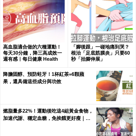
高血脂適合做的六種運動！
「腳後跟」一碰地痛到哭？
每天30分鐘，降三高成效一
根治「足底筋膜炎」只要60
週有感｜每日健康 Health
秒「抬腳伸展」
降膽固醇、預防蛀牙！1杯紅茶=6顆蘋
果，還具備這些成分與功效
燃脂量多22%！運動後吃這4組黃金食物，
加速代謝、穩定血糖，免挨餓更好瘦｜每
日健康 Health