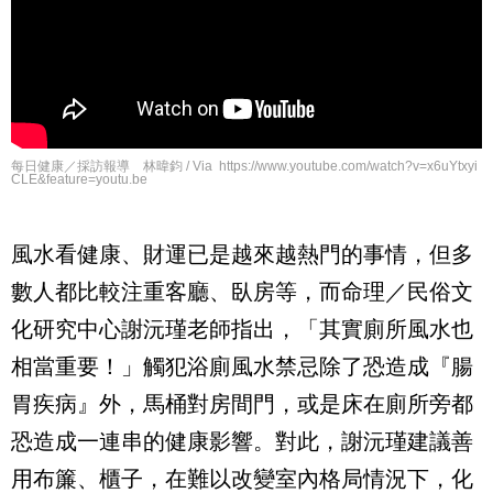
每日健康／採訪報導 林暐鈞 / Via https://www.youtube.com/watch?v=x6uYtxyi
CLE&feature=youtu.be
風水看健康、財運已是越來越熱門的事情，但多
數人都比較注重客廳、臥房等，而
命理／民俗文
化研究中心
謝沅瑾老師指出，「其實廁所風水也
相當重要！」觸犯浴廁風水禁忌除了恐造成『腸
胃疾病』外，馬桶對房間門，或是床在廁所旁都
恐造成一連串的健康影響。對此，謝沅瑾建議善
用布簾、櫃子，在難以改變室內格局情況下，化