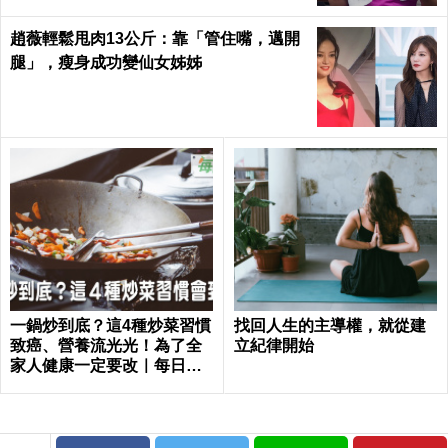
趙薇輕鬆甩肉13公斤：靠「管住嘴，邁開
腿」，瘦身成功變仙女姊姊
一鍋炒到底？這4種炒菜習慣
找回人生的主導權，就從建
致癌、營養流光光！為了全
立紀律開始
家人健康一定要改｜每日健
康 Health