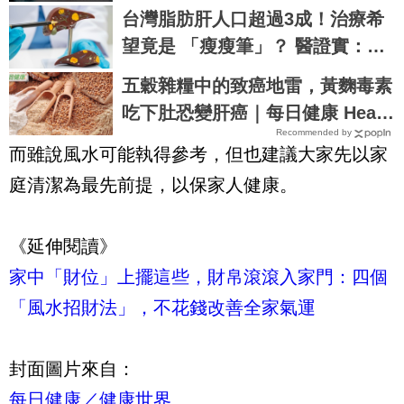
院建議5招自保防病毒
台灣脂肪肝人口超過3成！治療希
望竟是 「瘦瘦筆」？ 醫證實：有
望改善肝纖維化
五穀雜糧中的致癌地雷，黃麴毒素
吃下肚恐變肝癌｜每日健康 Healt
Recommended by
h
而雖說風水可能執得參考，但也建議大家先以家
庭清潔為最先前提，以保家人健康。
《延伸閱讀》
家中「財位」上擺這些，財帛滾滾入家門：四個
「風水招財法」，不花錢改善全家氣運
封面圖片來自：
每日健康／健康世界