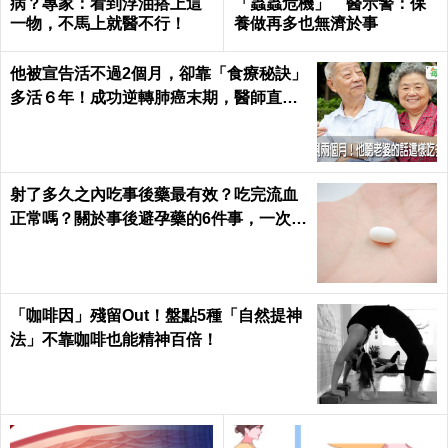
病？專家：看到浮油搭上這
「蟲蟲危機」 醫示警：保
一物，不馬上就醫不行！
養做再多也無濟於事
他被宣告活不過2個月，卻靠「食療秘訣」
多活６年！成功逆轉肺癌末期，醫師直
呼：不可思議｜每日健康 Health
射了多久之內吃事後藥最有效？吃完流血
正常嗎？關於事後避孕藥的6件事，一次報
你知｜每日健康 Health
「咖啡因」殘留Out！盤點5種「自然提神
法」不靠咖啡也能精神百倍！