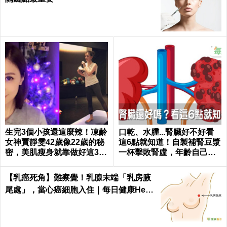
生完3個小孩還這麼辣！凍齡
口乾、水腫...腎臟好不好看
女神賈靜雯42歲像22歲的秘
這6點就知道！自製補腎豆漿
密，美肌瘦身就靠做好這3件
一杯擊敗腎虛，年齡自己決
事｜每日健康 Health
定｜每日健康 Health
【乳癌死角】難察覺！乳腺末端「乳房腋
尾處」，當心癌細胞入住｜每日健康Healt
h