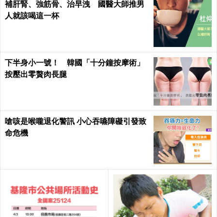
補肝腎、強筋骨、治早洩 國醫大師推男
人就該喝這一杯
下半身小一號！ 韓國「十分鐘按摩術」
按壓出零贅肉長腿
嗆咳是喉嚨退化警訊 小心吞嚥障礙引發致
命危機