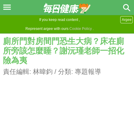
If you keep read content ,
Argee
Represent argee with ours
Cookie Policy
.
廁所門對房間門恐生大病？床在廁
所旁該怎麼睡？謝沅瑾老師一招化
險為夷
責任編輯:
林暐鈞
/ 分類:
專題報導