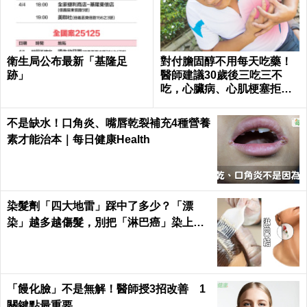
衛生局公布最新「基隆足
對付膽固醇不用每天吃藥！
跡」
醫師建議30歲後三吃三不
吃，心臟病、心肌梗塞拒門
外｜每日健康 Health
不是缺水！口角炎、嘴唇乾裂補充4種營養
素才能治本｜每日健康Health
染髮劑「四大地雷」踩中了多少？「漂
染」越多越傷髮，別把「淋巴癌」染上
身！｜每日健康Health
「饅化臉」不是無解！醫師授3招改善 1
關鍵點最重要