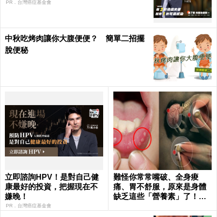
PR．台灣癌症基金會
中秋吃烤肉讓你大腹便便？ 簡單二招擺
脫便秘
立即諮詢HPV！是對自己健
難怪你常常嘴破、全身痠
康最好的投資，把握現在不
痛、胃不舒服，原來是身體
嫌晚！
缺乏這些「營養素」了！｜
每日健康 Health
PR．台灣癌症基金會