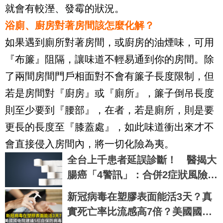
就會有較溼、發霉的狀況。
浴廁、廚房對著房間該怎麼化解？
如果遇到廁所對著房間，或廚房的油煙味，可用
『布簾』阻隔，讓味道不輕易通到你的房間。除
了兩間房間門戶相面對不會有簾子長度限制，但
若是房間對『廚房』或『廁所』，簾子倒吊長度
則至少要到『腰部』，在者，若是廁所，則是要
更長的長度至『膝蓋處』，如此味道衝出來才不
會直接侵入房間內，將一切化險為夷。
全台上千患者延誤診斷！ 醫揭大
腸癌「4警訊」：合併2症狀風險逾
2成
新冠病毒在塑膠表面能活3天？真
實死亡率比流感高7倍？美國國衛