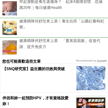
早起運動是養生還傷身？ 起床4個壞習慣 恐減
壽20年｜每日健康Health
健康媽咪何妤玟來上菜！養生抗癌「山藥紅藜枸杞
粥」
健康媽咪何妤玟來上菜 「薑黃菇菇飯」促進代
謝、提升免疫力
您也可能喜歡這些文章
Recommended by
【SNQ研究室】益生菌的功效與突破
伴侶和妳一起預防HPV，才有資格說愛
妳！