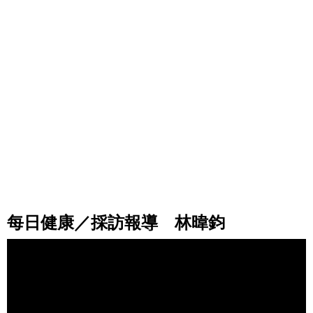
每日健康／採訪報導 林暐鈞