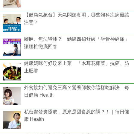
【健康氣象台】天氣悶熱潮濕，哪些婦科疾病最該
注意？
腳麻、無法彎腰？ 勤練四招舒緩「坐骨神經痛」
讓腰椎徹底回春
健康媽咪何妤玟來上菜 「木耳花椰菜」抗癌、防
止肥胖
外食族如何避免三高？營養師教你這樣吃解決｜每
日健康 Health
私密處發炎搔癢，原來是甜食惹的禍？！｜每日健
康 Health