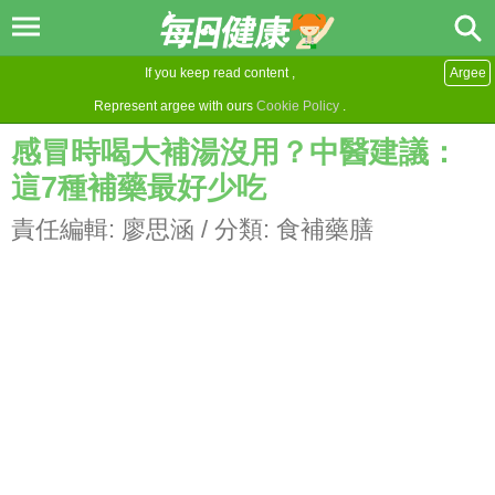
If you keep read content ,
Argee
Represent argee with ours
Cookie Policy
.
感冒時喝大補湯沒用？中醫建議：
這7種補藥最好少吃
責任編輯:
廖思涵
/ 分類:
食補藥膳