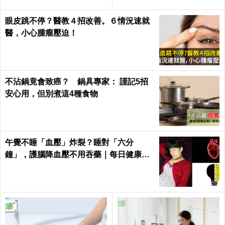
眼皮跳不停？醫教４招改善。６情況速就
醫，小心腫瘤壓迫！
不沾鍋竟會致癌？ 鍋具專家： 謹記5招
安心用，但別煮這4種食物
午覺不睡「血壓」炸裂？睡對「六分
鐘」，護腦降血壓不用吞藥｜每日健康He
alth