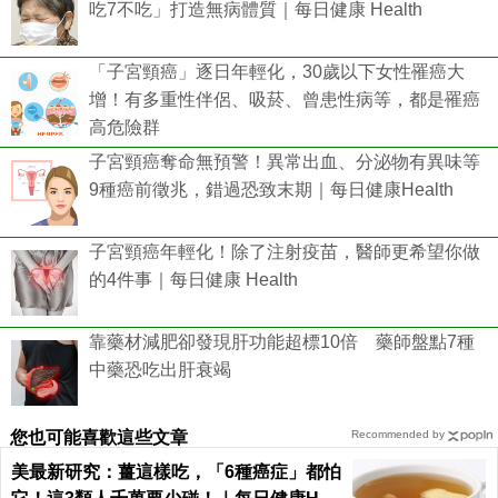
吃7不吃」打造無病體質｜每日健康 Health
「子宮頸癌」逐日年輕化，30歲以下女性罹癌大
增！有多重性伴侶、吸菸、曾患性病等，都是罹癌
高危險群
子宮頸癌奪命無預警！異常出血、分泌物有異味等
9種癌前徵兆，錯過恐致末期｜每日健康Health
子宮頸癌年輕化！除了注射疫苗，醫師更希望你做
的4件事｜每日健康 Health
靠藥材減肥卻發現肝功能超標10倍 藥師盤點7種
中藥恐吃出肝衰竭
您也可能喜歡這些文章
Recommended by
美最新研究：薑這樣吃，「6種癌症」都怕