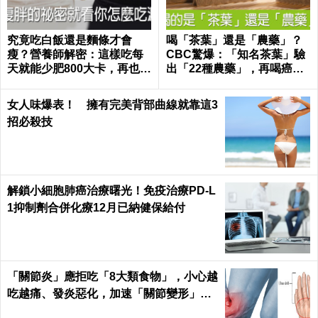
究竟吃白飯還是麵條才會
喝「茶葉」還是「農藥」？
瘦？營養師解密：這樣吃每
CBC驚爆：「知名茶葉」驗
天就能少肥800大卡，再也不
出「22種農藥」，再喝癌
落入復胖陷阱｜每日健康 He
症、賀爾蒙失調找上門｜每
alth
日健康 Health
女人味爆表！ 擁有完美背部曲線就靠這3
招必殺技
解鎖小細胞肺癌治療曙光！免疫治療PD-L
1抑制劑合併化療12月已納健保給付
「關節炎」應拒吃「8大類食物」，小心越
吃越痛、發炎惡化，加速「關節變形」！
｜每日健康 Health