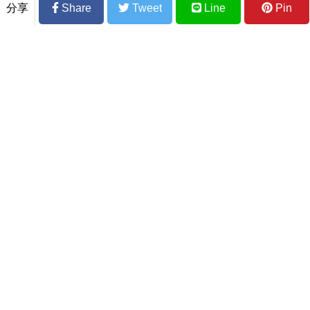
3個月瘦8公斤，體脂減少 5%！漸進式減
分享
Share
Tweet
Line
Pin
醣技巧曝光：4大提醒、3大心法快速瘦身
30歲上班族「挫青屎」 檢查
長針眼怎麼辦？６招有助改
竟是胃癌末期
善！醫：同處反覆出現，小
心惡性腫瘤。
別再傻傻吃瀉藥！喝這一杯腸道清道夫抵
十根香蕉，排毒瘦身抗老越喝越健康｜每
日健康 Health