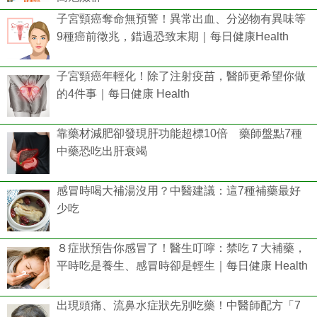
子宮頸癌奪命無預警！異常出血、分泌物有異味等
9種癌前徵兆，錯過恐致末期｜每日健康Health
子宮頸癌年輕化！除了注射疫苗，醫師更希望你做
的4件事｜每日健康 Health
靠藥材減肥卻發現肝功能超標10倍 藥師盤點7種
中藥恐吃出肝衰竭
感冒時喝大補湯沒用？中醫建議：這7種補藥最好
少吃
８症狀預告你感冒了！醫生叮嚀：禁吃７大補藥，
平時吃是養生、感冒時卻是輕生｜每日健康 Health
出現頭痛、流鼻水症狀先別吃藥！中醫師配方「7