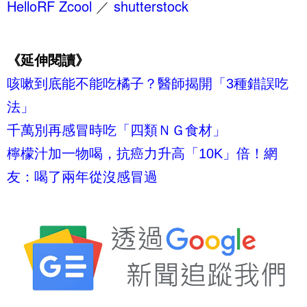
HelloRF Zcool
／
shutterstock
《延伸閱讀》
咳嗽到底能不能吃橘子？醫師揭開「3種錯誤吃
法」
千萬別再感冒時吃「四類ＮＧ食材」
檸檬汁加一物喝，抗癌力升高「10K」倍！網
友：喝了兩年從沒感冒過