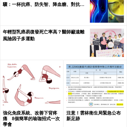
驟：一杯抗癌、防失智、降血糖、對抗關
節炎，全家大小都要喝！
年輕型乳癌易復發死亡率高？醫師籲遠離
風險因子多運動
強化免疫系統、改善下背疼
注意！雲林衛生局緊急公布
痛 8個簡單的瑜珈招式一次
新足跡
學會