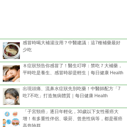
感冒時喝大補湯沒用？中醫建議：這7種補藥最好
少吃
８症狀預告你感冒了！醫生叮嚀：禁吃７大補藥，
平時吃是養生、感冒時卻是輕生｜每日健康 Health
出現頭痛、流鼻水症狀先別吃藥！中醫師配方「7
吃7不吃」打造無病體質｜每日健康 Health
「子宮頸癌」逐日年輕化，30歲以下女性罹癌大
增！有多重性伴侶、吸菸、曾患性病等，都是罹癌
高危險群