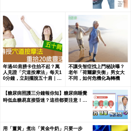
年過40肩膀卡住抬不起？萬
不讓失智症找上門秘訣曝？
人見證「穴道按摩法」每天1
老年「荷爾蒙失衡」男女大
0分鐘，立刻擺脫五十肩｜每
不同，如何危機化為轉機
日健康Health
【糖尿病照護三分鐘報你知】糖尿病睡覺
時低血糖易直接昏迷？這些都要注意！陳
仰霖醫師
用「薑黃」煮出「黃金牛奶」只要一步