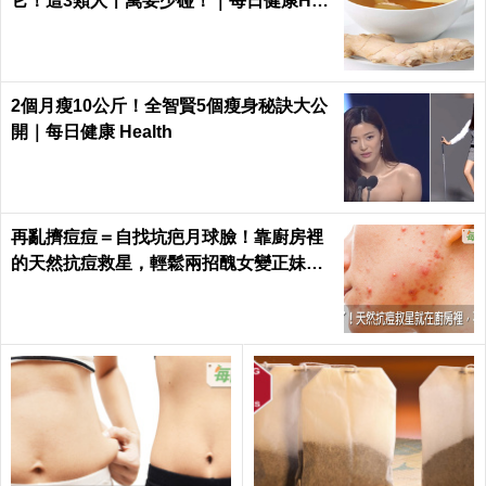
它！這3類人千萬要少碰！｜每日健康Hea
lth
2個月瘦10公斤！全智賢5個瘦身秘訣大公
開｜每日健康 Health
再亂擠痘痘＝自找坑疤月球臉！靠廚房裡
的天然抗痘救星，輕鬆兩招醜女變正妹｜
每日健康 Health