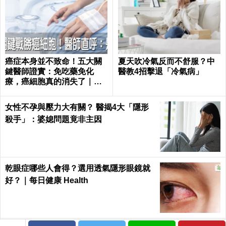
癌症本身並不致命！五大關
夏天吹冷氣反而不舒服？中
鍵醫師證實：免吃藥免化
醫教4招擊退「冷氣病」
療，癌細胞真的消失了｜每
日健康 Health
女性不孕與壓力大有關？ 醫揭4大「隱形
殺手」：婆媳問題竟非主因
乾眼症哪些人會得？選用透氣隱形眼鏡就
好？｜每日健康 Health