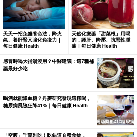
天天一招免錢養命法，降火
天然化療藥「甜菜根」用喝
氣、養肝腎又強化免疫力｜
的，護肝、降壓、抗惡性腫
每日健康 Health
瘤｜每日健康 Health
感冒時喝大補湯沒用？中醫建議：這7種補
藥最好少吃
喝酒就能降血糖？丹麥研究發現這樣喝，
糖尿病風險狂降41%｜每日健康 Health
「空腹」千萬別吃！吃錯這８種食物，