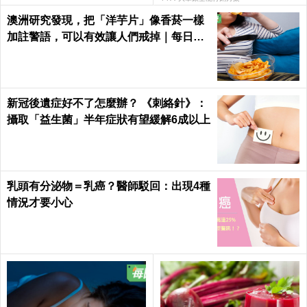
澳洲研究發現，把「洋芋片」像香菸一樣
加註警語，可以有效讓人們戒掉｜每日健
康 Health
新冠後遺症好不了怎麼辦？ 《刺絡針》：
攝取「益生菌」半年症狀有望緩解6成以上
乳頭有分泌物＝乳癌？醫師駁回：出現4種
情況才要小心