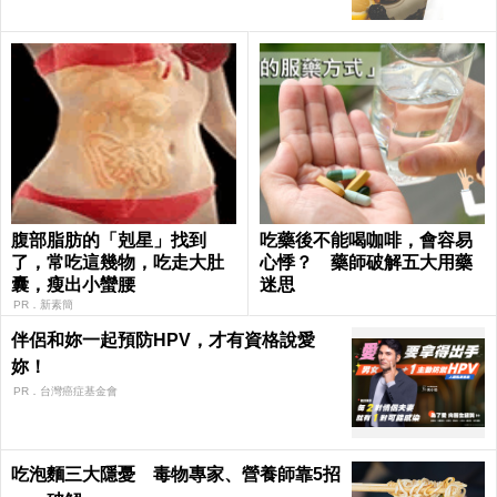
腹部脂肪的「剋星」找到
吃藥後不能喝咖啡，會容易
了，常吃這幾物，吃走大肚
心悸？ 藥師破解五大用藥
囊，瘦出小蠻腰
迷思
PR．新素簡
伴侶和妳一起預防HPV，才有資格說愛
妳！
PR．台灣癌症基金會
吃泡麵三大隱憂 毒物專家、營養師靠5招