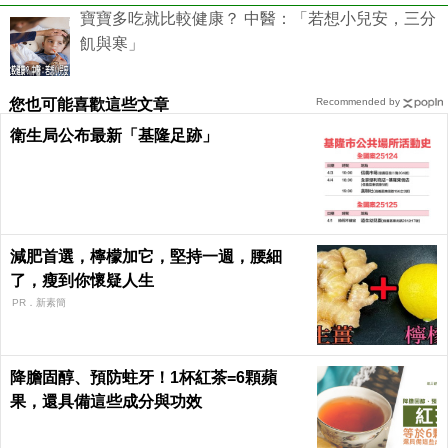
寶寶多吃就比較健康？ 中醫：「若想小兒安，三分
飢與寒」
您也可能喜歡這些文章
Recommended by
衛生局公布最新「基隆足跡」
減肥首選，檸檬加它，堅持一週，腰細
了，瘦到你懷疑人生
PR．新素簡
降膽固醇、預防蛀牙！1杯紅茶=6顆蘋
果，還具備這些成分與功效