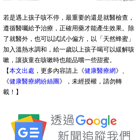
種食物」
若是遇上孩子咳不停，最重要的還是就醫檢查，
遵循醫囑給予治療，正確用藥才能產生效果。除
了就醫外，也可以試試小偏方，以「天然蜂蜜」
加入溫熱水調和，給一歲以上孩子喝可以緩解咳
嗽，讓孩童在咳嗽時也能品嚐一些甜蜜。
【
本文出處
，更多內容請上《
健康醫療網
》、
《
健康醫療網紛絲團
》，未經授權，請勿轉
載！】