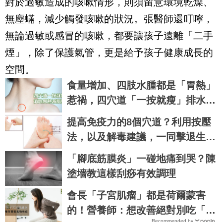
對於過敏造成的咳嗽情形，則須留意環境乾燥、
無塵蟎，減少觸發咳嗽的狀況。張醫師還叮嚀，
無論過敏或感冒的咳嗽，都要讓孩子遠離「二手
煙」，除了保護氣管，更是給予孩子健康成長的
空間。
食量增加、四肢水腫都是「胃熱」
惹禍，四穴道「一按就瘦」排水去
溼，七天瘦三斤不復胖｜每日健康
提高免疫力的8個穴道？利用按壓
Health
法，以及解毒建議，一同擊退生
病...
「腳底筋膜炎」一碰地痛到哭？陳
塗墻教這樣刮痧有效調理
會長「子宮肌瘤」都是荷爾蒙害
的！營養師：想改善絕對別吃「4
Recommended by