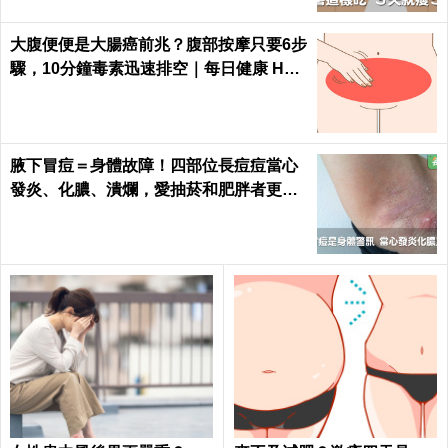
大腹便便是大腸癌前兆？腹部按摩只要6步
驟，10分鐘毒素迅速排空｜每日健康 Heal
th
腋下冒痘＝身體故障！四部位長痘痘當心
發炎、化膿、潰爛，愛抽菸和肥胖者更要
小心｜每日健康 Health