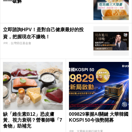
一一破解
立即諮詢HPV！是對自己健康最好的投
資，把握現在不嫌晚！
PR．台灣癌症基金會
缺「維生素B12」恐皮膚
009829掌握AI關鍵 大華韓國
黃、視力衰弱？營養師曝「7
KOSPI 50今強勢開募
食物」助補充
PR．大華銀全能行銷方案