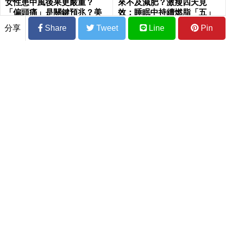
女性患中風後果更嚴重？
來不及減肥？激瘦四天見
「偏頭痛」是關鍵預兆？美
效：睡眠中持續燃脂「五」
CDC：「5件事」別再做
招，瞬間提升新陳代謝，輕
分享
Share
Tweet
Line
Pin
鬆在家「不運動鏟肚肉」！
防便祕、大腸癌、護血管！膳食纖維營養
師４招簡單吃滿。
吃下這顆超抗氧、高C「芭樂」，從此跟
「乳癌」、「直腸癌」、「攝護腺癌」、
「甲腫」一刀兩斷！
水腫、抽筋、高血壓是「缺鉀」徵兆！「9
種含鉀食物」大公開，這些比香蕉更補鉀
｜每日健康 Health