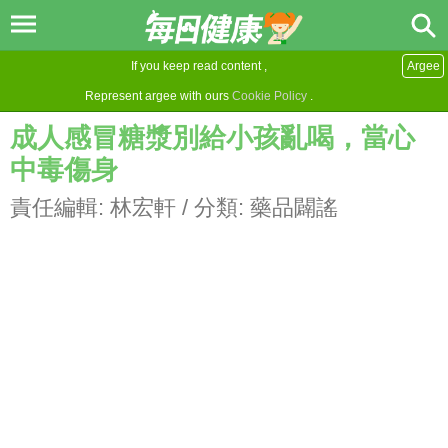
If you keep read content ,
Argee
Represent argee with ours
Cookie Policy
.
成人感冒糖漿別給小孩亂喝，當心
中毒傷身
責任編輯:
林宏軒
/ 分類:
藥品闢謠