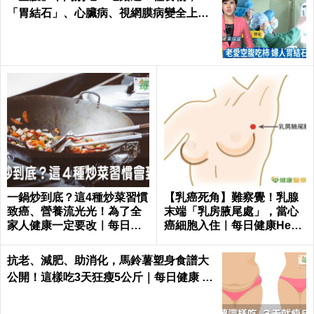
「胃結石」、心臟病、視網膜病變全上身
｜每日健康Health
一鍋炒到底？這4種炒菜習慣
【乳癌死角】難察覺！乳腺
致癌、營養流光光！為了全
末端「乳房腋尾處」，當心
家人健康一定要改｜每日健
癌細胞入住｜每日健康Healt
康 Health
h
抗老、減肥、助消化，馬鈴薯塑身食譜大
公開！這樣吃3天狂瘦5公斤｜每日健康 H
ealth