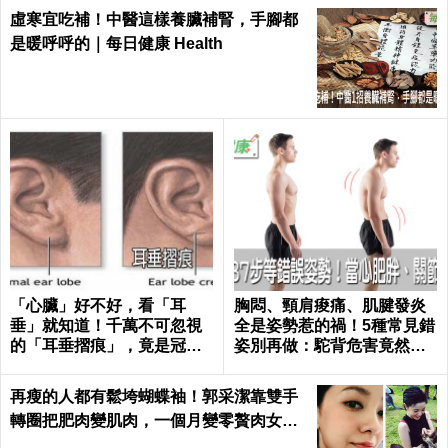
虛寒宜吃補！中醫這樣養臟補腎，手腳都
是暖呼呼的｜每日健康 Health
「心臟」好不好，看「耳
胸悶、頸肩痠痛、肌腱發炎
垂」就知道！千萬不可忽視
全是姿勢惹的禍！5種常見錯
的「耳垂摺痕」，竟是冠狀
姿別再做：駝背危害竟然這
動脈阻塞的前兆！
麼大...｜每日健康 Health
再瘦的人都有鬆垮蝴蝶袖！郭采潔靠雙手
轉圈把肥肉變肌肉，一個月變零贅肉女神
不是夢｜每日健康 Health