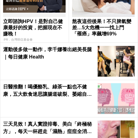
立即諮詢HPV！是對自己健
熬夜這些後果！不只脾氣變
康最好的投資，把握現在不
差…5大危機一一找上門
嫌晚！
「罹癌」率飆增69%
PR．台灣癌症基金會
運動後多做一動作，李千娜養出絕美長腿
｜每日健康 Health
日醫推翻！喝優酪乳、綠茶一點也不健
康，五大飲食迷思讓腸道破裂、萎縮自盡
｜每日健康 Health
三天見效！真人實證排毒、美白「終極秘
方」，每天一杯趕走「濕熱」痘痘全消失