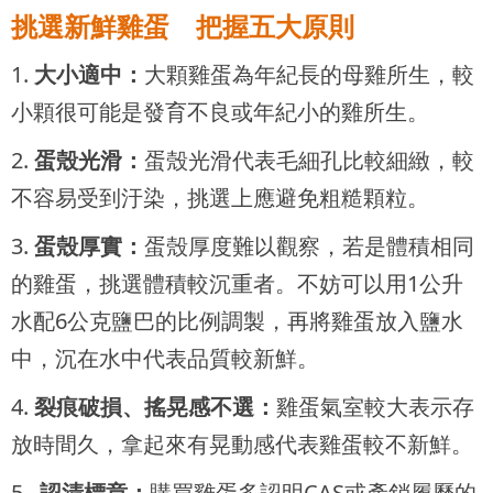
挑選新鮮雞蛋 把握五大原則
1.
大小適中：
大顆雞蛋為年紀長的母雞所生，較
小顆很可能是發育不良或年紀小的雞所生。
2.
蛋殼光滑：
蛋殼光滑代表毛細孔比較細緻，較
不容易受到汙染，挑選上應避免粗糙顆粒。
3.
蛋殼厚實：
蛋殼厚度難以觀察，若是體積相同
的雞蛋，挑選體積較沉重者。不妨可以用1公升
水配6公克鹽巴的比例調製，再將雞蛋放入鹽水
中，沉在水中代表品質較新鮮。
4.
裂痕破損、搖晃感不選：
雞蛋氣室較大表示存
放時間久，拿起來有晃動感代表雞蛋較不新鮮。
5.
認清標章：
購買雞蛋多認明CAS或產銷履歷的