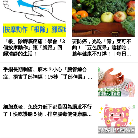
「根」除腳底疼痛！學會「3
要防癌，光吃「青」菜可不
個按摩動作」讓「腳跟」回
夠！「五色蔬果」這樣吃，
歸清靜的生活！
整年健康不打烊！｜每日健
康Health
手指長期刺痛、麻木？小心「腕管綜合
症」損害手部神經！15秒「手部伸展」這
樣練，別讓身體空「腕」惜！
細胞衰老、免疫力低下都是因為腸道不行
了！快吃護腸５物，排空腸毒使健康腸腸
久久｜每日健康 Health