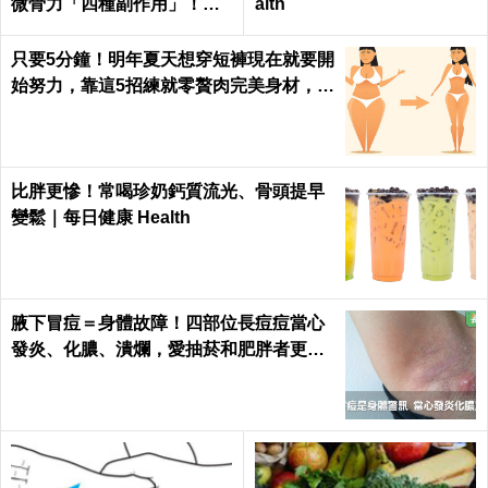
微骨力「四種副作用」！｜
alth
每日健康Health
只要5分鐘！明年夏天想穿短褲現在就要開
始努力，靠這5招練就零贅肉完美身材，怎
麼看都是女神｜每日健康 Health
比胖更慘！常喝珍奶鈣質流光、骨頭提早
變鬆｜每日健康 Health
腋下冒痘＝身體故障！四部位長痘痘當心
發炎、化膿、潰爛，愛抽菸和肥胖者更要
小心｜每日健康 Health