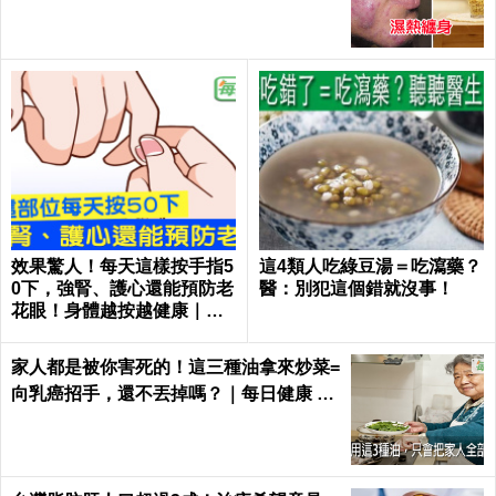
｜每日健康Health
效果驚人！每天這樣按手指5
這4類人吃綠豆湯＝吃瀉藥？
0下，強腎、護心還能預防老
醫：別犯這個錯就沒事！
花眼！身體越按越健康｜每
日健康Health
家人都是被你害死的！這三種油拿來炒菜=
向乳癌招手，還不丟掉嗎？｜每日健康 He
alth