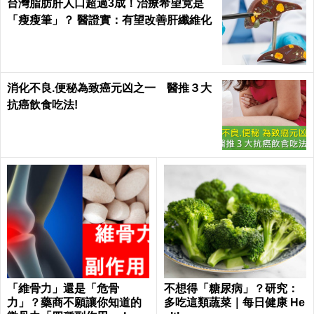
台灣脂肪肝人口超過3成！治療希望竟是
「瘦瘦筆」？ 醫證實：有望改善肝纖維化
消化不良.便秘為致癌元凶之一 醫推３大
抗癌飲食吃法!
「維骨力」還是「危骨
不想得「糖尿病」？研究：
力」？藥商不願讓你知道的
多吃這類蔬菜｜每日健康 He