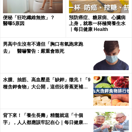
便秘「狂吃纖維無效」？
預防癌症、糖尿病、心臟病
醫曝5原因
上身，就靠一杯極簡養生水
｜每日健康 Health
男高中生沒有不適但「胸口有氣跑來跑
去」 醫嚇警告：嚴重會致死
水腫、抽筋、高血壓是「缺鉀」徵兆！「9
種含鉀食物」大公開，這些比香蕉更補鉀
｜每日健康 Health
背下來！「養生長壽」精髓就這「十個
字」，人人都應該牢記在心｜每日健康He
alth