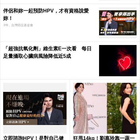
伴侶和妳一起預防HPV，才有資格說愛
妳！
PR．台灣癌症基金會
「超強抗氧化劑」維生素E一次看 每日
足量攝取心臟病風險降低近5成
立即諮詢HPV！是對自己健
狂甩14kg！劉嘉玲靠一蔬一