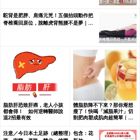
駝背是肥胖、肩痛元兇！五個抬頭動作把
脊椎喬回原位，脫離虎背熊腰不是夢｜每
日健康 Health
脂肪肝恐致肝癌，老人小孩
體脂肪降不下來？那你甭想
都會得！ 如何逆轉醫師說
瘦了！快喝「減脂果汁」切
這2招最有效
割肥肉塑成肌肉超簡單｜每
日健康 Health
注意／今日本土足跡（總整理）包含：花