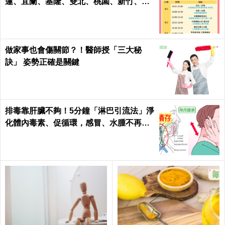
蓮、宜蘭、基隆、雙北、桃園、新竹、台
南、高雄
做家事也會傷關節？！醫師授「三大秘
訣」 姿勢正確是關鍵
排毒靠肝臟不夠！5分鐘「淋巴引流法」淨
化體內毒素、促循環，感冒、水腫不再來
｜每日健康Health