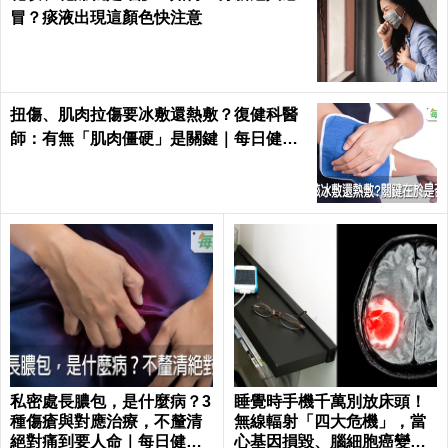
冒？痰液出現這顏色快注意
扭傷、肌肉拉傷要冰敷還熱敷？復健科醫
師：有無「肌肉僵硬」是關鍵｜每日健康
Health
私密處長膿包，是什麼病？3
睡覺時手機千萬別放床頭！
種傷瘡與對應治療，不釐清
無線輻射「四大危機」，當
絕對痛到要人命｜每日健康
心基因損毀、腦細胞癌變！