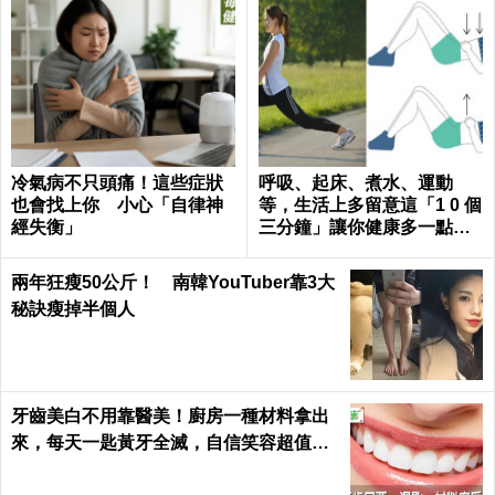
冷氣病不只頭痛！這些症狀
呼吸、起床、煮水、運動
也會找上你 小心「自律神
等，生活上多留意這「1 0 個
經失衡」
三分鐘」讓你健康多一點，
壽命多十年 ～
兩年狂瘦50公斤！ 南韓YouTuber靠3大
秘訣瘦掉半個人
牙齒美白不用靠醫美！廚房一種材料拿出
來，每天一匙黃牙全滅，自信笑容超值｜
每日健康 Health