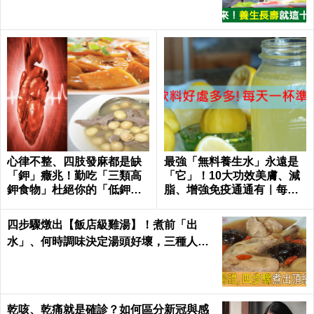
心律不整、四肢發麻都是缺
最強「無料養生水」永遠是
「鉀」癥兆！勤吃「三類高
「它」！10大功效美膚、減
鉀食物」杜絕你的「低鉀」
脂、增強免疫通通有｜每日
危機｜每日健康Health
健康
四步驟燉出【飯店級雞湯】！煮前「出
水」、何時調味決定湯頭好壞，三種人不
適合喝！｜每日健康Health
乾咳、乾痛就是確診？如何區分新冠與感