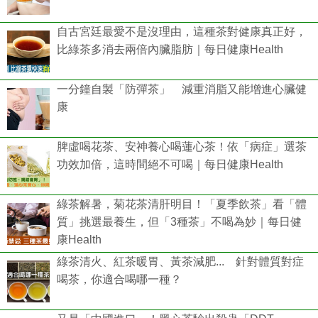
自古宮廷最愛不是沒理由，這種茶對健康真正好，
比綠茶多消去兩倍內臟脂肪｜每日健康Health
一分鐘自製「防彈茶」 減重消脂又能增進心臟健
康
脾虛喝花茶、安神養心喝蓮心茶！依「病症」選茶
功效加倍，這時間絕不可喝｜每日健康Health
綠茶解暑，菊花茶清肝明目！「夏季飲茶」看「體
質」挑選最養生，但「3種茶」不喝為妙｜每日健
康Health
綠茶清火、紅茶暖胃、黃茶減肥... 針對體質對症
喝茶，你適合喝哪一種？