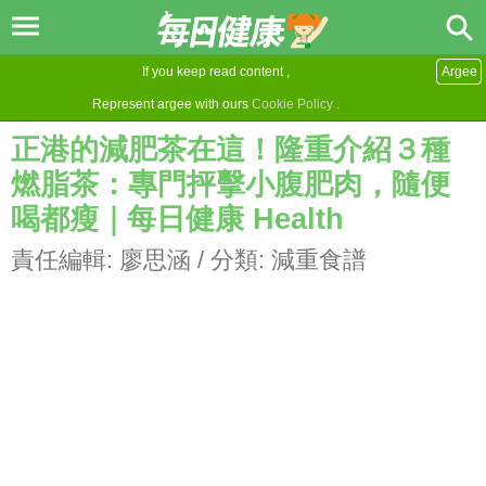
If you keep read content ,
Argee
Represent argee with ours
Cookie Policy
.
正港的減肥茶在這！隆重介紹３種
燃脂茶：專門抨擊小腹肥肉，隨便
喝都瘦｜每日健康 Health
責任編輯:
廖思涵
/ 分類:
減重食譜