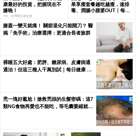
康最好的投資，把握現在不
果享瘦套餐越吃越瘦，速排
嫌晚！
毒、潤腸小腹婆OUT｜每日
健康 Health
PR．台灣癌症基金會
膝蓋一變天就痛！ 關節退化只能開刀？ 醫
揭「免手術」治療選擇：更適合長者族群
裸睡五大好處：肥胖、糖尿病、皮膚病通
通治！但這三種人千萬別試｜每日健康 He
alth
禿一塊好尷尬！搶救禿頭的生髮密碼：這7
類NG食物再愛也不能吃，等毛囊萎縮就來
不及了｜每日健康 Health