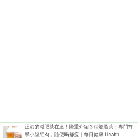
正港的減肥茶在這！隆重介紹３種燃脂茶：專門抨
擊小腹肥肉，隨便喝都瘦｜每日健康 Health