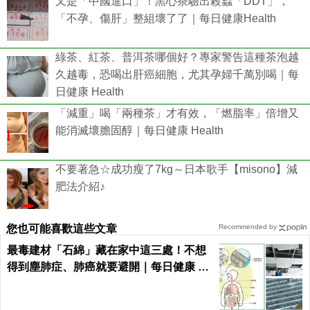
又是「中國進口」！黑心茶驗出殺蟲「DDT」，
「不孕、傷肝」整組壞了了｜每日健康Health
綠茶、紅茶、普洱茶哪個好？專家警告這種茶泡越
久越毒，恐喝出肝癌細胞，尤其孕婦千萬別喝｜每
日健康 Health
「減重」喝「兩種茶」才有效，「燃脂率」倍增又
能消滅壞膽固醇｜每日健康 Health
不要著急☆成功瘦了7kg～日本歌手【misono】減
肥法介紹♪
您也可能喜歡這些文章
Recommended by
最毒建材「石綿」藏在家中這三處！不想
得到塵肺症、肺癌就要避開｜每日健康 He
alth