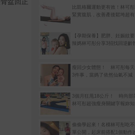
讓骨盆回正
比凱格爾運動更有效！林可彤
緊實腹肌，改善產後鬆垮超有
【孕期保養】肥胖、妊娠紋要
辣媽林可彤分享3招找回逆齡
瘦回少女體態！ 林可彤每天
3件事，當媽了依然仙氣不減
3個月狂甩18公斤！ 時尚部落
林可彤超強瘦身關鍵字報妳知
偷偷學起來！名模林可彤吃不
單公開，起床前搭配1個動作