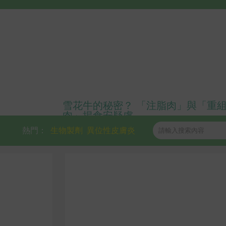
雪花牛的秘密？ 「注脂肉」與「重
肉」揭食安疑慮
熱門：
生物製劑
異位性皮膚炎