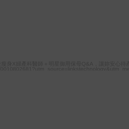
段瘦身X婦產科醫師＋明星御用保母Q&A，讓妳安心待
ts/0010802681?utm_source=linkstechnology&utm_m
paign=ap-201811