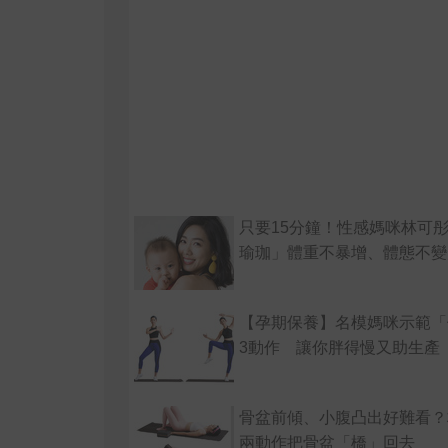
只要15分鐘！性感媽咪林可
瑜珈」體重不暴增、體態不變
【孕期保養】名模媽咪示範「
3動作 讓你胖得慢又助生產
骨盆前傾、小腹凸出好難看？
兩動作把骨盆「橋」回去