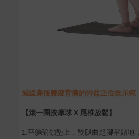
減緩產後腰痠背痛的骨盆正位操示範
【滾一圈按摩球
X
尾椎放鬆】
1.
平躺瑜伽墊上，雙腿曲起腳掌貼地