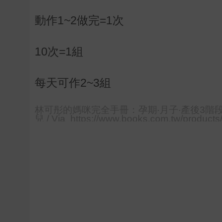
動作1~2做完=1次
10次=1組
每天可作2~3組
林可彤的媽咪完全手冊：孕期‧月子‧產後3階
兒 / Via https://www.books.com.tw/produc
books&utm_content=recommend&utm_cam