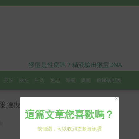
猴痘是性病嗎？精液驗出猴痘DNA
美容
兩性
生活
迷思
專欄
媒體
糖尿病照護
X
後腰痠、背痛的骨盆正位操
珈