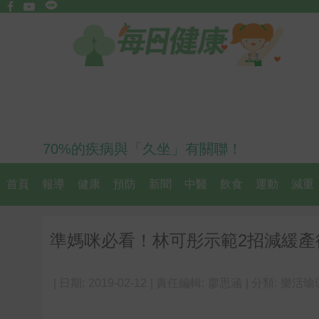
70%的疾病與「久坐」有關聯！
首頁
報導
健康
預防
新聞
中醫
飲食
運動
減重
準媽咪必看！林可彤示範2招減緩產
| 日期:
2019-02-12
| 責任編輯:
廖思涵
| 分類:
樂活瑜