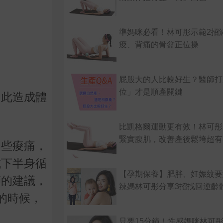
準媽咪必看！林可彤示範2招
痠、背痛的骨盆正位操
屁股大的人比較好生？醫師打
位」才是順產關鍵
因此造成體
比凱格爾運動更有效！林可彤
緊實腹肌，改善產後鬆垮超有
這些痠痛，
成下半身循
【孕期保養】肥胖、妊娠紋要
師的建議，
辣媽林可彤分享3招找回逆齡
的時候，
只要15分鐘！性感媽咪林可