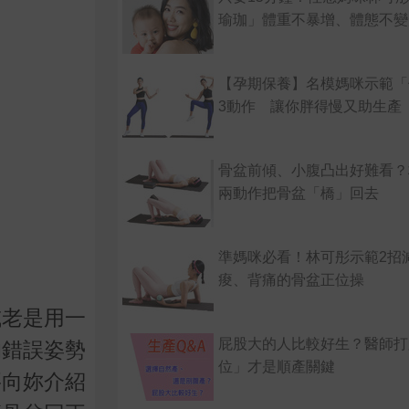
瑜珈」體重不暴增、體態不變
【孕期保養】名模媽咪示範「
3動作 讓你胖得慢又助生產
骨盆前傾、小腹凸出好難看？
兩動作把骨盆「橋」回去
準媽咪必看！林可彤示範2招
痠、背痛的骨盆正位操
或老是用一
屁股大的人比較好生？醫師打
的錯誤姿勢
位」才是順產關鍵
要向妳介紹