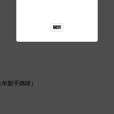
關閉
1年新手媽咪）