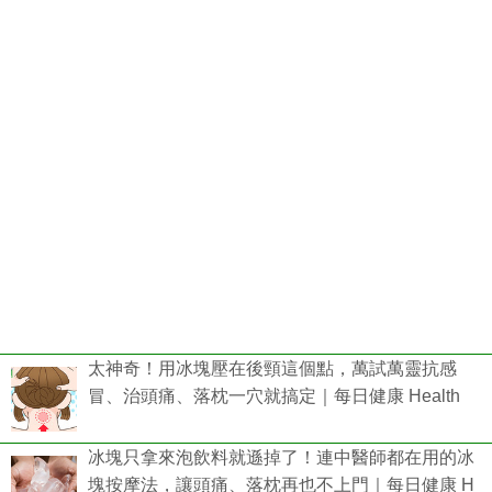
太神奇！用冰塊壓在後頸這個點，萬試萬靈抗感
冒、治頭痛、落枕一穴就搞定｜每日健康 Health
冰塊只拿來泡飲料就遜掉了！連中醫師都在用的冰
塊按摩法，讓頭痛、落枕再也不上門｜每日健康 H