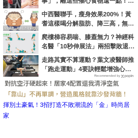
事」，離這些催心食物遠一點！一
秒學會「護心大法」｜每日健康 H
中西醫聯手，瘦身效果200%！黃
ealth
耆這樣喝分解脂肪、降三高，無病
一身輕｜每日健康 Health
爬樓梯容易喘、膝蓋無力？神經科
名醫「10秒伸展法」兩招擊敗退化
關節，找回年輕腳骨不求人｜每日
走路其實不算運動？葉文凌醫師推
健康 Health
「跑走運動」4要訣輕鬆增強心肺
Recommended by
功能
對抗空汙硬起來！居家4配置還我清淨空氣
「靠山」不再單調，營造風格就靠沙發背牆！
揮別土豪氣！3招打造不敗潮流的「金」時尚居
家