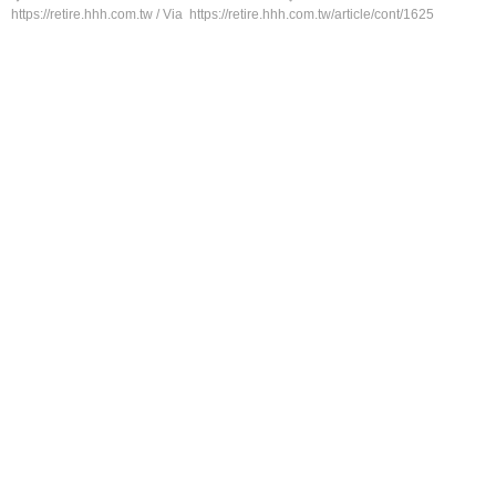
https://retire.hhh.com.tw / Via https://retire.hhh.com.tw/article/cont/1625