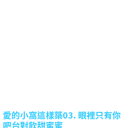
愛的小窩這樣築03. 眼裡只有你
吧台對飲甜蜜蜜