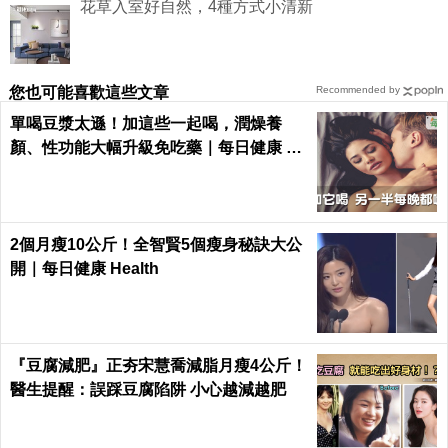
花草入室好自然，4種方式小清新
您也可能喜歡這些文章
Recommended by
單喝豆漿太遜！加這些一起喝，潤燥養
顏、性功能大幅升級免吃藥｜每日健康 He
alth
2個月瘦10公斤！全智賢5個瘦身秘訣大公
開｜每日健康 Health
『豆腐減肥』正夯宋慧喬減脂月瘦4公斤！
醫生提醒：誤踩豆腐陷阱 小心越減越肥