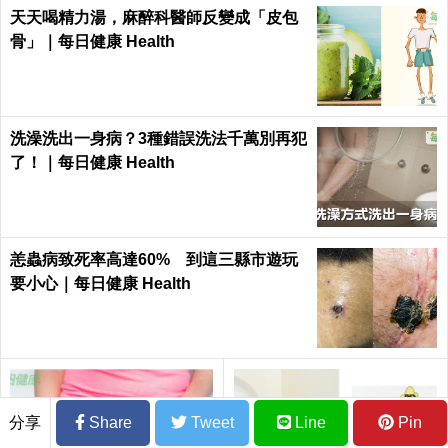
天天喝精力湯，麻醉科醫師反變成「皮包
骨」｜每日健康 Health
洗澡洗出一身病？3種錯誤洗法千萬別再犯
了！｜每日健康 Health
恙蟲病致死率高達60% 到這三縣市遊玩
要小心｜每日健康 Health
分享
Share
Tweet
Line
Pin