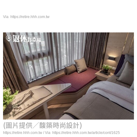
Via https://retire.hhh.com.tw
(圖片提供／馥築時尚設計)
https://retire.hhh.com.tw / Via https://retire.hhh.com.tw/article/cont/1625