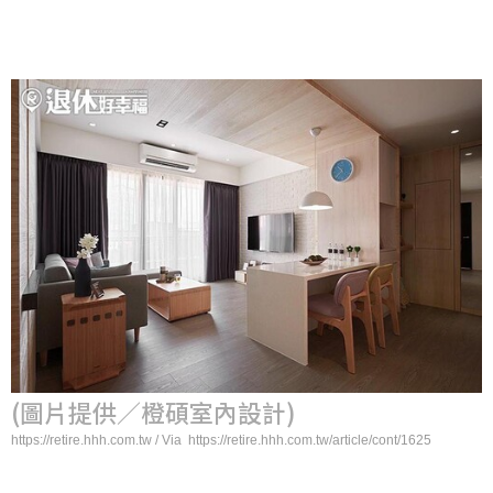
(圖片提供／橙碩室內設計)
https://retire.hhh.com.tw / Via https://retire.hhh.com.tw/article/cont/1625