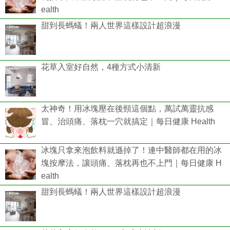
ealth
甜到長螞蟻！兩人世界這樣設計超浪漫
花草入室好自然，4種方式小清新
太神奇！用冰塊壓在後頸這個點，萬試萬靈抗感
冒、治頭痛、落枕一穴就搞定｜每日健康 Health
冰塊只拿來泡飲料就遜掉了！連中醫師都在用的冰
塊按摩法，讓頭痛、落枕再也不上門｜每日健康 H
ealth
甜到長螞蟻！兩人世界這樣設計超浪漫