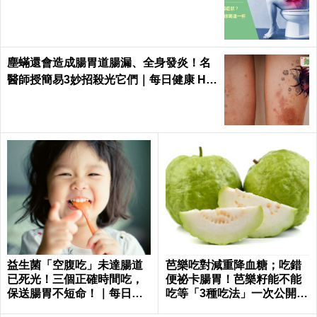
塵蟎還會造成腸胃道腸漏、全身發炎！名
醫師授簡易3妙招殺光它們｜每日健康 He
alth
益生菌「空腹吃」未達腸道
芭樂吃對減重降血糖；吃錯
已死光！三個正確時間吃，
便祕卡腸胃！芭樂籽能不能
保送腸胃不短命！｜每日健
吃等「3種吃法」一次公開｜
康Health
每日健康 Health