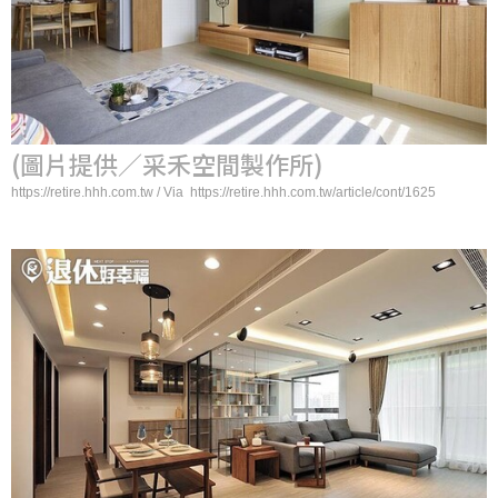
(圖片提供／采禾空間製作所)
https://retire.hhh.com.tw / Via https://retire.hhh.com.tw/article/cont/1625