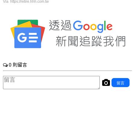
Via https://retire.hhh.com.tw