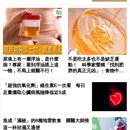
尿液上有一層浮油，是什麼
不是吃太多也不是缺乏運
病？專家：看到浮油搭上這
動！ 科學家聲稱「找到肥
一物，不馬上就醫不行！
胖的真正元凶」：食物中無
處不在
「超強抗氧化劑」維生素E一次看 每日
足量攝取心臟病風險降低近5成
造成「濕秘」的6種地雷飲食 國醫大師推
這一杯祛濕又通便