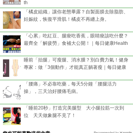
th
「橘皮組織」讓你老態畢露？自製面膜去除脂肪、
妊娠紋，恢復平滑肌！橘皮不再纏上身。
「心累」吃紅豆、腿痠吃香蕉，眼睛痠該吃什麼？
最齊全「解疲勞」食補大公開！｜每日健康Health
睡前「抬腿」可瘦腿、消水腫？別白費力氣！健身
專家：做「3個動作」才能真正躺著瘦｜每日健康
「腰痛」不必靠吃藥，每天5分鐘「腰腿活力
操」，三天治好腰痛毛病。
「睡前20秒」打造完美腿型 大小腿拉筋一次到
位 天天做象腿不見了！
Recommended by