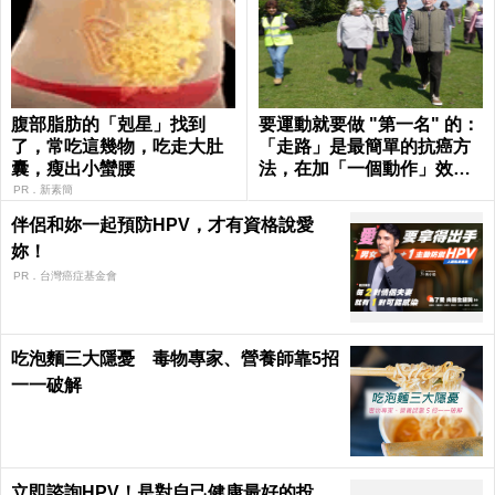
腹部脂肪的「剋星」找到
要運動就要做 "第一名" 的：
了，常吃這幾物，吃走大肚
「走路」是最簡單的抗癌方
囊，瘦出小蠻腰
法，在加「一個動作」效果
倍增！
PR．新素簡
伴侶和妳一起預防HPV，才有資格說愛
妳！
PR．台灣癌症基金會
吃泡麵三大隱憂 毒物專家、營養師靠5招
一一破解
立即諮詢HPV！是對自己健康最好的投