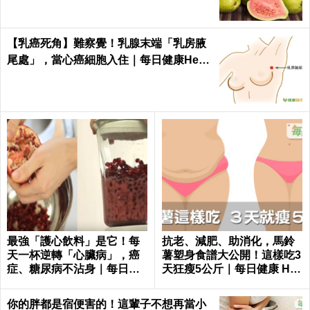
【乳癌死角】難察覺！乳腺末端「乳房腋
尾處」，當心癌細胞入住｜每日健康Healt
h
最強「護心飲料」是它！每
抗老、減肥、助消化，馬鈴
天一杯逆轉「心臟病」，癌
薯塑身食譜大公開！這樣吃3
症、糖尿病不沾身｜每日健
天狂瘦5公斤｜每日健康 Hea
康 Health
lth
你的胖都是宿便害的！這輩子不想再當小