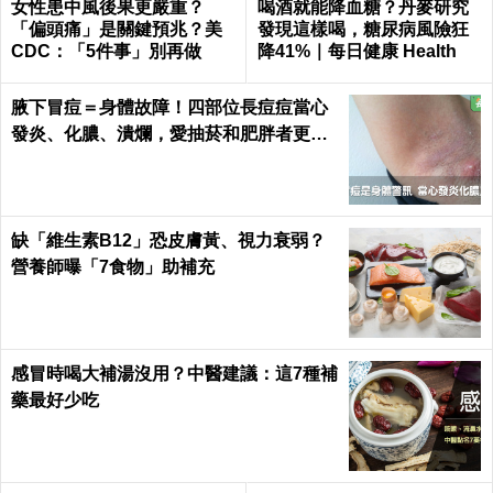
女性患中風後果更嚴重？
喝酒就能降血糖？丹麥研究
「偏頭痛」是關鍵預兆？美
發現這樣喝，糖尿病風險狂
CDC：「5件事」別再做
降41%｜每日健康 Health
腋下冒痘＝身體故障！四部位長痘痘當心
發炎、化膿、潰爛，愛抽菸和肥胖者更要
小心｜每日健康 Health
缺「維生素B12」恐皮膚黃、視力衰弱？
營養師曝「7食物」助補充
感冒時喝大補湯沒用？中醫建議：這7種補
藥最好少吃