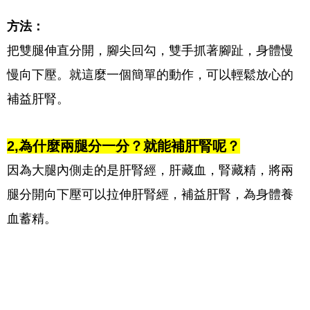
方法：
把雙腿伸直分開，腳尖回勾，雙手抓著腳趾，身體慢
慢向下壓。就這麼一個簡單的動作，可以輕鬆放心的
補益肝腎。
2,為什麼兩腿分一分？就能補肝腎呢？
因為大腿內側走的是肝腎經，肝藏血，腎藏精，將兩
腿分開向下壓可以拉伸肝腎經，補益肝腎，為身體養
血蓄精。