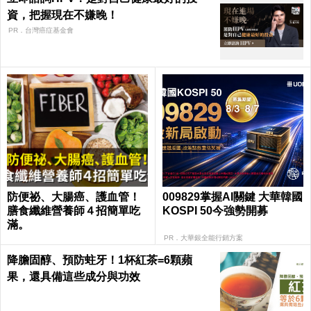
資，把握現在不嫌晚！
PR．台灣癌症基金會
防便祕、大腸癌、護血管！
009829掌握AI關鍵 大華韓國
膳食纖維營養師４招簡單吃
KOSPI 50今強勢開募
滿。
PR．大華銀全能行銷方案
降膽固醇、預防蛀牙！1杯紅茶=6顆蘋
果，還具備這些成分與功效