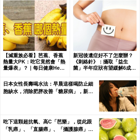
【減重族必看】芭蕉、香蕉
新冠後遺症好不了怎麼辦？
熱量大PK：吃它竟然會「熱
《刺絡針》：攝取「益生
量爆表」？｜每日健康Healt
菌」半年症狀有望緩解6成以
h
上
日本女性長壽喝水法：早晨這樣喝防止細
胞缺水，消除肥胖改善「糖尿病」，新陳
代謝加速25%！
吃下這顆超抗氧、高C「芭樂」，從此跟
「乳癌」、「直腸癌」、「攝護腺癌」、
「甲腫」一刀兩斷！