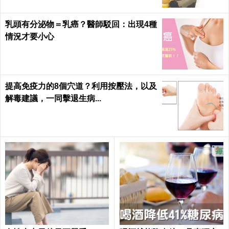
乳頭有分泌物＝乳癌？醫師駁回：出現4種
情況才要小心
提高免疫力的8個穴道？利用按壓法，以及
解毒建議，一同擊退生病...