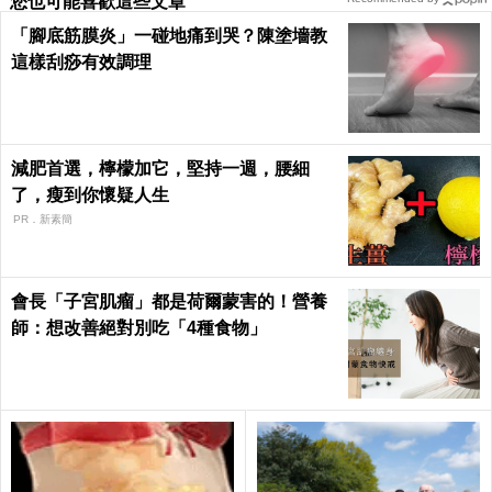
您也可能喜歡這些文章
「腳底筋膜炎」一碰地痛到哭？陳塗墻教
這樣刮痧有效調理
減肥首選，檸檬加它，堅持一週，腰細
了，瘦到你懷疑人生
PR．新素簡
會長「子宮肌瘤」都是荷爾蒙害的！營養
師：想改善絕對別吃「4種食物」