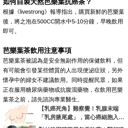
如何自製天然芭樂葉抗癌茶？
根據《livestrong》報導指出，購買新鮮的芭樂葉
後，將之泡在500CC開水中5-10分鐘，早晚飲用
即可。
芭樂葉茶飲用注意事項
芭樂葉茶被認為是安全無副作用的保健飲料，但
有可能會引發某些體質的人出現便泌症狀，另外
懷孕中的婦女不建議飲用。同時提醒民眾，如果
正在服用糖尿病藥物或抗腹瀉藥物，在飲用芭樂
葉茶之前，請先諮詢專業醫生。
【乳癌死角】難察覺！乳腺末端
「乳房腋尾處」，當心癌細胞入住
｜每日健康Health