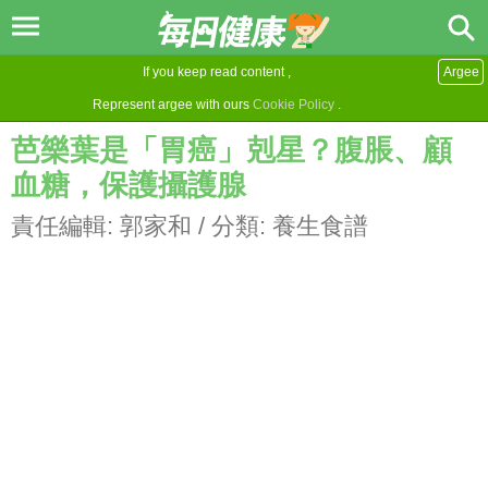
If you keep read content ,
Argee
Represent argee with ours
Cookie Policy
.
芭樂葉是「胃癌」剋星？腹脹、顧
血糖，保護攝護腺
責任編輯:
郭家和
/ 分類:
養生食譜