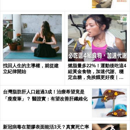
找回人生的主導權，就從建
燃脂量多22%！運動後吃這4
立紀律開始
組黃金食物，加速代謝、穩
定血糖，免挨餓更好瘦｜每
日健康 Health
台灣脂肪肝人口超過3成！治療希望竟是
「瘦瘦筆」？ 醫證實：有望改善肝纖維化
新冠病毒在塑膠表面能活3天？真實死亡率