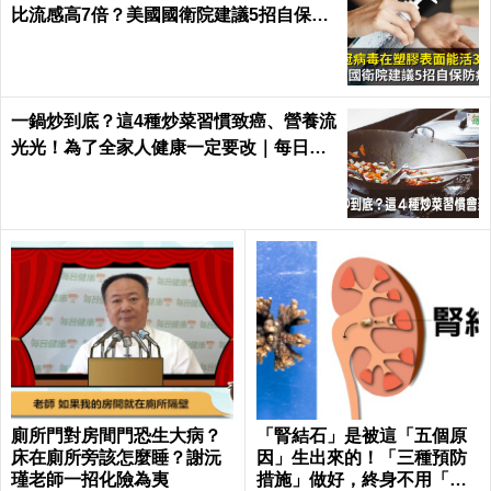
比流感高7倍？美國國衛院建議5招自保防
病毒
一鍋炒到底？這4種炒菜習慣致癌、營養流
光光！為了全家人健康一定要改｜每日健
康 Health
廁所門對房間門恐生大病？
「腎結石」是被這「五個原
床在廁所旁該怎麼睡？謝沅
因」生出來的！「三種預防
瑾老師一招化險為夷
措施」做好，終身不用「理