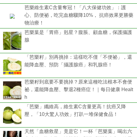
芭樂維生素C含量奪冠！「八大保健功效」：護
心、防便祕，吃完血糖驟降10%， 抗癌效果更勝藥
物治療！
芭樂葉是「胃癌」剋星？腹脹、顧血糖，保護攝護
腺
「芭樂籽」別再挑掉：這樣吃不僅「不便祕」，還
能降血壓、預防「攝護腺癌」和乳腺癌！
芭樂籽到底要不要挑掉？原來這種吃法根本不會便
祕，還能降血壓、擊退2種癌症！｜每日健康 Healt
h
「芭樂」纖維高，維生素C含量更高！抗癌又降
壓，「10大驚人功效」打趴一堆保健食品！
天然「血糖救星」竟是它！一杯「芭樂葉」喝出六