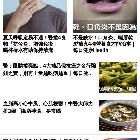
夏天呼吸道易不適！醫推4食
不是缺水！口角炎、嘴唇乾
物「抗發炎、增強免疫」
裂補充4種營養素才能治本｜
喝檸檬水有助保持清潔
每日健康Health
醫：眼睛擦亮點，4大補品假抗癌之名行騙
錢之實，別再上當越吃病越重｜每日健康
Health
血脂高小心中風、心肌梗塞！中醫大師力
推3碗「降脂神湯」要常喝