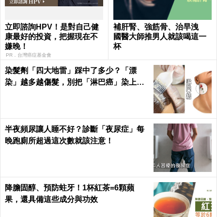
立即諮詢HPV！是對自己健
補肝腎、強筋骨、治早洩
康最好的投資，把握現在不
國醫大師推男人就該喝這一
嫌晚！
杯
PR．台灣癌症基金會
染髮劑「四大地雷」踩中了多少？「漂
染」越多越傷髮，別把「淋巴癌」染上
身！｜每日健康Health
半夜頻尿讓人睡不好？診斷「夜尿症」每
晚跑廁所超過這次數就該注意！
降膽固醇、預防蛀牙！1杯紅茶=6顆蘋
果，還具備這些成分與功效