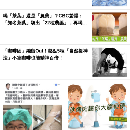
喝「茶葉」還是「農藥」？CBC驚爆：
「知名茶葉」驗出「22種農藥」，再喝癌
症、賀爾蒙失調找上門｜每日健康 Health
「咖啡因」殘留Out！盤點5種「自然提神
法」不靠咖啡也能精神百倍！