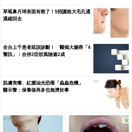
腎結」！｜每日健康Health
草莓鼻月球表面有救了！5招讓粗大毛孔通
通縮回去
全台上千患者延誤診斷！ 醫揭大腸癌「4
警訊」：合併2症狀風險逾2成
肌膚突癢、紅腫油光恐罹「蟲蟲危機」
醫示警：保養做再多也無濟於事