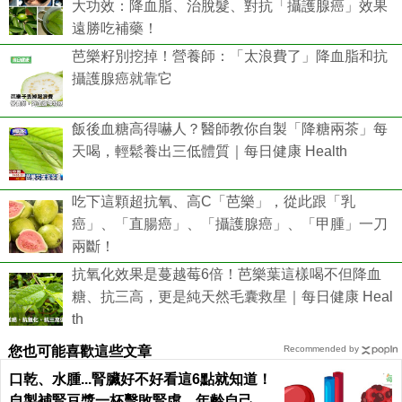
大功效：降血脂、治脫髮、對抗「攝護腺癌」效果
遠勝吃補藥！
芭樂籽別挖掉！營養師：「太浪費了」降血脂和抗
攝護腺癌就靠它
飯後血糖高得嚇人？醫師教你自製「降糖兩茶」每
天喝，輕鬆養出三低體質｜每日健康 Health
吃下這顆超抗氧、高C「芭樂」，從此跟「乳
癌」、「直腸癌」、「攝護腺癌」、「甲腫」一刀
兩斷！
抗氧化效果是蔓越莓6倍！芭樂葉這樣喝不但降血
糖、抗三高，更是純天然毛囊救星｜每日健康 Heal
th
您也可能喜歡這些文章
Recommended by
口乾、水腫...腎臟好不好看這6點就知道！
自製補腎豆漿一杯擊敗腎虛，年齡自己決