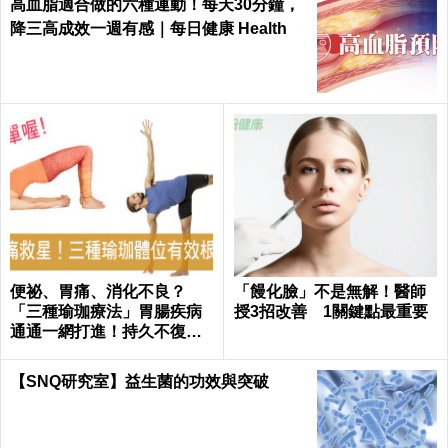
高血脂適合做的六種運動！每天30分鐘，
降三高成效一週有感｜每日健康 Health
便祕、胃痛、消化不良？
「饅化臉」不是無解！醫師
「三種瑜珈療法」胃腸疾病
授3招改善 1關鍵點最重要
通通一網打進！持久不復
發！
【SNQ研究室】益生菌的功效與突破