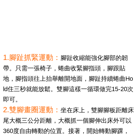
1.腳趾抓緊運動：
腳趾收縮能強化腳部的韌
帶。只需一張椅子，蜷曲收緊腳指頭，腳跟貼
地，腳指頭往上抬舉離開地面，腳趾持續蜷曲Ho
ld住三秒就能放鬆。雙腳這樣一循環做完15-20次
即可。
2.雙腳畫圈運動：
坐在床上，雙腳腳板距離床
尾大概三公分距離，大概抓一個腳伸出床外可以
360度自由轉動的位置。接著，開始轉動腳踝，