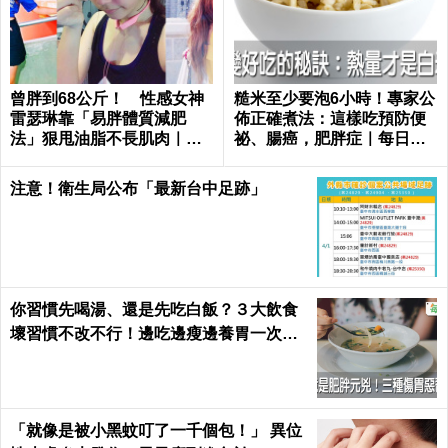
曾胖到68公斤！ 性感女神
糙米至少要泡6小時！專家公
雷瑟琳靠「易胖體質減肥
佈正確煮法：這樣吃預防便
法」狠甩油脂不長肌肉｜每
祕、腸癌，肥胖症｜每日健
日健康 Health
康 Health
注意！衛生局公布「最新台中足跡」
你習慣先喝湯、還是先吃白飯？３大飲食
壞習慣不改不行！邊吃邊瘦邊養胃一次做
到｜每日健康 Health
「就像是被小黑蚊叮了一千個包！」 異位