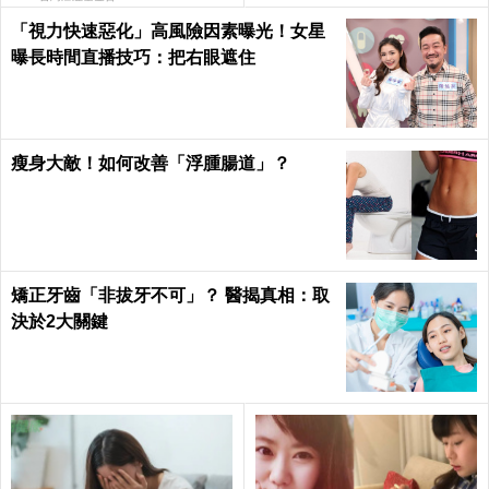
「視力快速惡化」高風險因素曝光！女星
曝長時間直播技巧：把右眼遮住
瘦身大敵！如何改善「浮腫腸道」？
矯正牙齒「非拔牙不可」？ 醫揭真相：取
決於2大關鍵