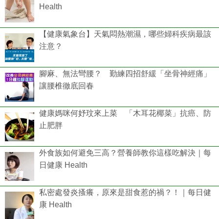
Health
【健康氣象台】天氣悶熱潮濕，哪些婦科疾病最該
注意？
腳麻、無法彎腰？ 勤練四招舒緩「坐骨神經痛」
讓腰椎徹底回春
健康媽咪何妤玟來上菜 「木耳花椰菜」抗癌、防
止肥胖
外食族如何避免三高？營養師教你這樣吃解決｜每
日健康 Health
私密處發炎搔癢，原來是甜食惹的禍？！｜每日健
康 Health