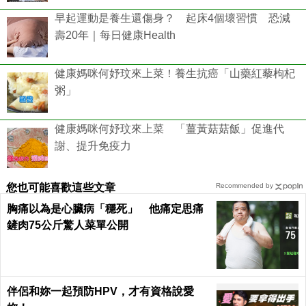
早起運動是養生還傷身？ 起床4個壞習慣 恐減
壽20年｜每日健康Health
健康媽咪何妤玟來上菜！養生抗癌「山藥紅藜枸杞
粥」
健康媽咪何妤玟來上菜 「薑黃菇菇飯」促進代
謝、提升免疫力
您也可能喜歡這些文章
Recommended by
胸痛以為是心臟病「穩死」 他痛定思痛
鏟肉75公斤驚人菜單公開
伴侶和妳一起預防HPV，才有資格說愛