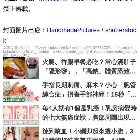
禁止轉載。
封面圖片出處：
HandmadePictures
/
shutterstoc
k
采實文化 / Via http://www.books.com.tw/products/0010777370?utm_source=lin
kstechnology&utm_medium=ap-books&utm_content=recommend&utm_campa
ign=ap-201803
火腿、香腸早餐必吃？當心滿肚子
「隱形鹽」，「高鈉」體質恐致胃
癌｜每日健康Health
手指長期刺痛、麻木？小心「腕管
綜合症」損害手部神經！15秒「手
部伸展」這樣練，別讓身體空
每4人就有1個是乳癌！乳房病變時
「腕」惜！
的七大無痛症狀，胸部周圍出現這
種硬塊立刻就醫｜每日健康 Healt
辣到噴血！小嫻卯起來瘦小腹，3
h