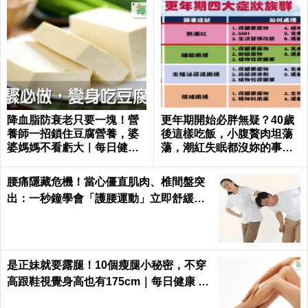
降血脂防衰老只要一塊！營
更年期開始必胖無疑？40歲
養師一招鎖住豆腐營養，婆
後這樣吃飯，小腹贅肉坦蕩
婆媽媽不看虧大｜每日健康
蕩，潮紅失眠都沒妳的事｜
Health
每日健康 Health
腰痛隱藏危機！當心僵直肌肉、椎間盤突
出：一秒鐘學會「護腰運動」立即舒緩腰
部疼痛、恢復柔軟度
是正妹就要露腿！10個瘦腿小秘密，不穿
高跟鞋視覺身高也有175cm｜每日健康 H
ealth