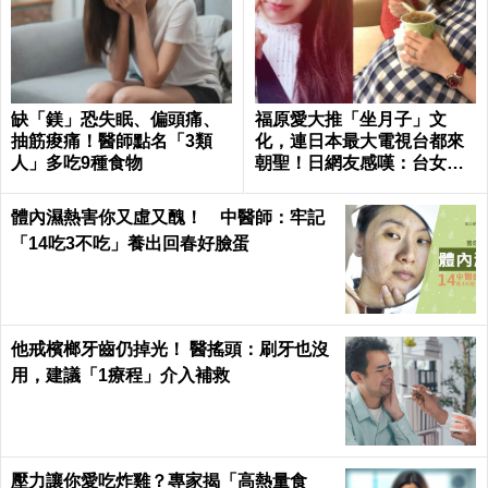
缺「鎂」恐失眠、偏頭痛、
福原愛大推「坐月子」文
抽筋痠痛！醫師點名「3類
化，連日本最大電視台都來
人」多吃9種食物
朝聖！日網友感嘆：台女很
幸福，根本產婦天堂
體內濕熱害你又虛又醜！ 中醫師：牢記
「14吃3不吃」養出回春好臉蛋
他戒檳榔牙齒仍掉光！ 醫搖頭：刷牙也沒
用，建議「1療程」介入補救
壓力讓你愛吃炸雞？專家揭「高熱量食