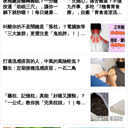
夜晚總是輾轉難眠？一分鐘
「火燒心」痛苦難當？不做
按通「助眠三穴」，讓你一
九件事、多吃「7種養胃食
躺下就秒睡！｜每日健康He
療」，自癒「胃食道逆流」
alth
不求人！
叫醒你的不是鬧鐘是「落枕」？電腦族等
「三大族群」更需注意「鬼掐脖」！｜每
日健康Health
打過流感疫苗的人，中風的風險較低？
醫生：定期接種流感疫苗，一石二鳥
「藥枕、記憶枕」真能「好睡又護頸」？
「一公式」教你挑「完美枕頭」！｜每日
健康Health