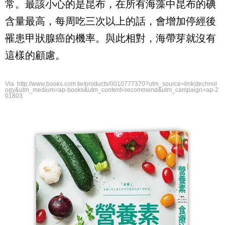
常。最該小心的是昆布，在所有海藻中昆布的碘
含量最高，每周吃三次以上的話，會增加停經後
罹患甲狀腺癌的機率。與此相對，海帶芽就沒有
這樣的顧慮。
Via http://www.books.com.tw/products/0010777370?utm_source=linkstechnol
ogy&utm_medium=ap-books&utm_content=recommend&utm_campaign=ap-2
01803