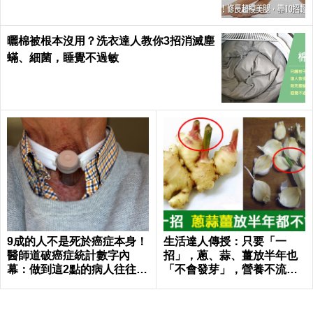
曬棉被根本沒用？洗衣達人教你3招消滅塵
蟎、細菌，睡覺不過敏
9成的人不是死於癌症本身！
生活達人傳授：只要「一
醫師道破癌症統計數字內
招」，蔥、蒜、薑放半年也
幕：做到這2點的病人往往活
「不會發芽」，營養不流
下來了｜每日健康 Health
失！｜每日健康Health