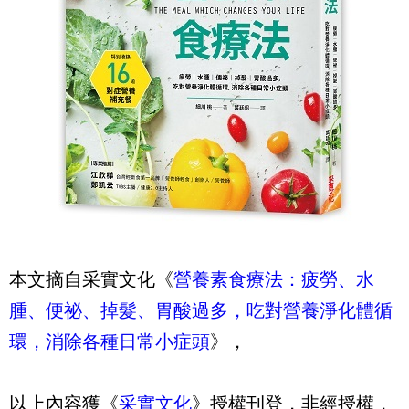
本文摘自采實文化《
營養素食療法：疲勞、水
腫、便祕、掉髮、胃酸過多，吃對營養淨化體循
環，消除各種日常小症頭
》，
以上內容獲《
采實文化
》授權刊登，非經授權，