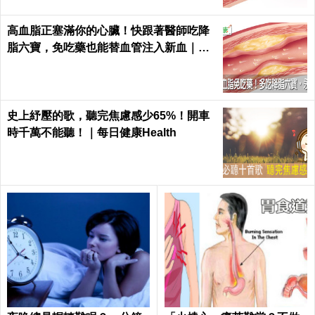
高血脂正塞滿你的心臟！快跟著醫師吃降
脂六寶，免吃藥也能替血管注入新血｜每
日健康 Health
史上紓壓的歌，聽完焦慮感少65%！開車
時千萬不能聽！｜每日健康Health