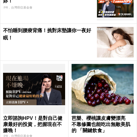
妳！
PR．台灣癌症基金會
不怕睡到腰痠背痛！挑對床墊讓你一夜好
眠！
立即諮詢HPV！是對自己健
芭樂、櫻桃讓皮膚變漂亮
康最好的投資，把握現在不
不靠修圖也能吃出無敵美肌
嫌晚！
的 「關鍵飲食」
PR．台灣癌症基金會