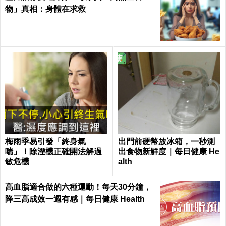
物」真相：身體在求救
梅雨季易引發「終身氣
出門前硬幣放冰箱，一秒測
喘」！除溼機正確開法解過
出食物新鮮度｜每日健康 He
敏危機
alth
高血脂適合做的六種運動！每天30分鐘，
降三高成效一週有感｜每日健康 Health